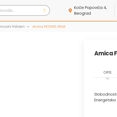
Koče Popovića 4,
Beograd
ovani frižideri
Amica FK2965.3RAA
Amica 
OPIS
Slobodnostoj
Energetska 