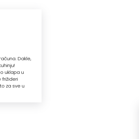
računa. Dakle,
uhinju!
no uklapa u
frižideri
to za sve u