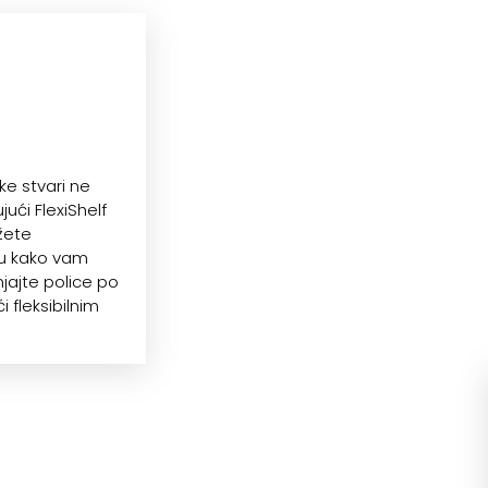
ke stvari ne
jući FlexiShelf
žete
eru kako vam
jajte police po
i fleksibilnim