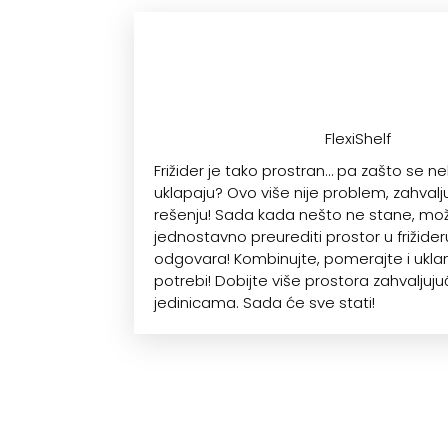
FlexiShelf
Frižider je tako prostran… pa zašto se ne
uklapaju? Ovo više nije problem, zahvalju
rešenju! Sada kada nešto ne stane, mo
jednostavno preurediti prostor u frižid
odgovara! Kombinujte, pomerajte i uklan
potrebi! Dobijte više prostora zahvaljujuć
jedinicama. Sada će sve stati!