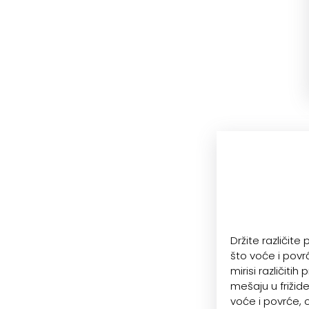
Držite različite
što voće i povr
mirisi različitih
mešaju u frižide
voće i povrće, 