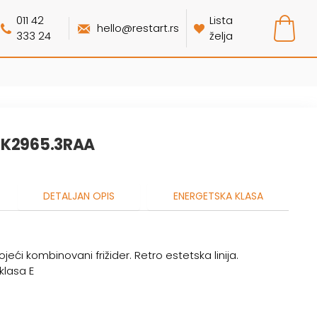
011 42
Lista
hello@restart.rs
333 24
želja
FK2965.3RAA
DETALJAN OPIS
ENERGETSKA KLASA
eći kombinovani frižider. Retro estetska linija.
klasa E