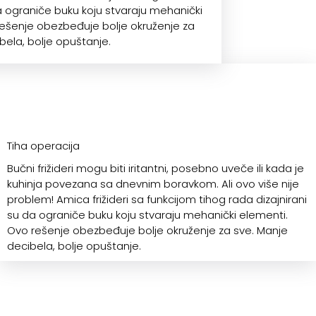
da ograniče buku koju stvaraju mehanički
rešenje obezbeđuje bolje okruženje za
bela, bolje opuštanje.
Tiha operacija
Bučni frižideri mogu biti iritantni, posebno uveče ili kada je
kuhinja povezana sa dnevnim boravkom. Ali ovo više nije
problem! Amica frižideri sa funkcijom tihog rada dizajnirani
su da ograniče buku koju stvaraju mehanički elementi.
Ovo rešenje obezbeđuje bolje okruženje za sve. Manje
decibela, bolje opuštanje.