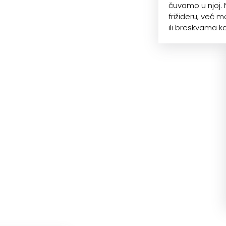
čuvamo u njoj.
frižideru, već
ili breskvama k