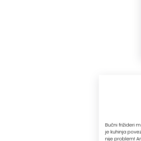
Bučni frižideri 
je kuhinja pove
nije problem! Am