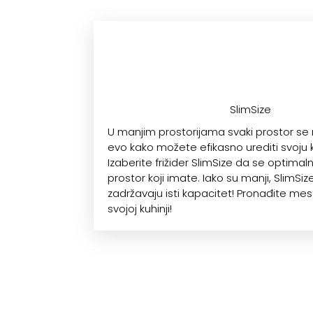
SlimSize
U manjim prostorijama svaki prostor se 
evo kako možete efikasno urediti svoju k
Izaberite frižider SlimSize da se optimal
prostor koji imate. Iako su manji, SlimSize 
zadržavaju isti kapacitet! Pronađite mes
svojoj kuhinji!