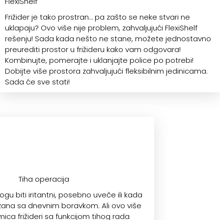
FlexiShelf
Frižider je tako prostran… pa zašto se neke stvari ne
uklapaju? Ovo više nije problem, zahvaljujući FlexiShelf
rešenju! Sada kada nešto ne stane, možete jednostavno
preurediti prostor u frižideru kako vam odgovara!
Kombinujte, pomerajte i uklanjajte police po potrebi!
Dobijte više prostora zahvaljujući fleksibilnim jedinicama.
Sada će sve stati!
Tiha operacija
mogu biti iritantni, posebno uveče ili kada
zana sa dnevnim boravkom. Ali ovo više
ica frižideri sa funkcijom tihog rada