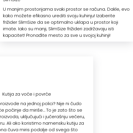
U manjim prostorijama svaki prostor se računa. Dakle, evo
kako možete efikasno urediti svoju kuhinju! Izaberite
frižider SlimSize da se optimalno uklapa u prostor koji
imate. Iako su manji, SlimSize frižideri zadržavaju isti
kapacitet! Pronađite mesto za sve u svojoj kuhinji!
Kutija za voće i povrće
 proizvode na jednoj polici? Nije ni čudo
će počinje da miriše… To je zato što se
 proizvoda, uključujući i jučerašnju večeru,
ru. Ali ako koristimo namensku kutiju za
ona čuva miris podalje od svega što