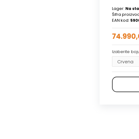
Lager:
Na sta
Šifra proizvo
EAN kod:
590
74.990
Izaberite boju