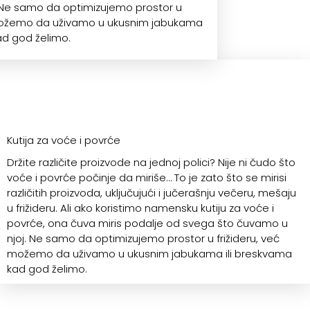
 Ne samo da optimizujemo prostor u
 možemo da uživamo u ukusnim jabukama
ad god želimo.
Kutija za voće i povrće
Držite različite proizvode na jednoj polici? Nije ni čudo što
voće i povrće počinje da miriše… To je zato što se mirisi
različitih proizvoda, uključujući i jučerašnju večeru, mešaju
u frižideru. Ali ako koristimo namensku kutiju za voće i
povrće, ona čuva miris podalje od svega što čuvamo u
njoj. Ne samo da optimizujemo prostor u frižideru, već
možemo da uživamo u ukusnim jabukama ili breskvama
kad god želimo.