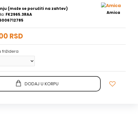
nju (može se poručiti na zahtev)
Amica
da:
FK2965.3RAA
6006712785
,00 RSD
 frižidera
DODAJ U KORPU