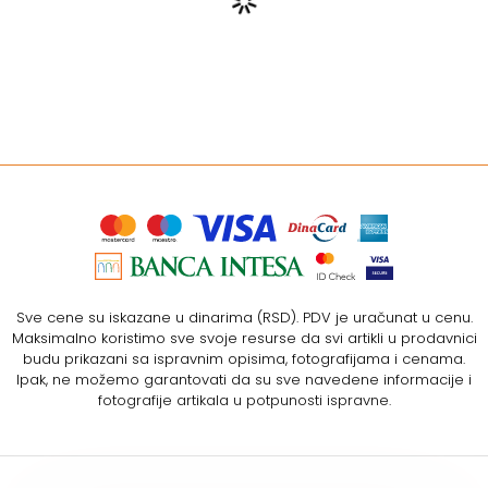
Sve cene su iskazane u dinarima (RSD). PDV je uračunat u cenu.
Maksimalno koristimo sve svoje resurse da svi artikli u prodavnici
budu prikazani sa ispravnim opisima, fotografijama i cenama.
Ipak, ne možemo garantovati da su sve navedene informacije i
fotografije artikala u potpunosti ispravne.