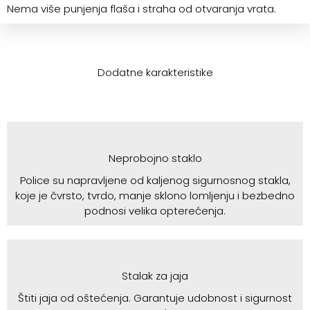
Nema više punjenja flaša i straha od otvaranja vrata.
Dodatne karakteristike
Neprobojno staklo
Police su napravljene od kaljenog sigurnosnog stakla,
koje je čvrsto, tvrdo, manje sklono lomljenju i bezbedno
podnosi velika opterećenja.
Stalak za jaja
Štiti jaja od oštećenja. Garantuje udobnost i sigurnost