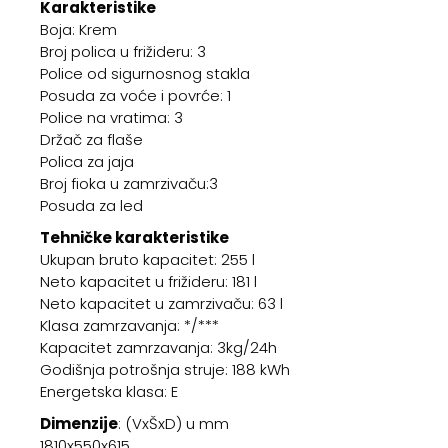
Karakteristike
Boja: Krem
Broj polica u frižideru: 3
Police od sigurnosnog stakla
Posuda za voće i povrće: 1
Police na vratima: 3
Držač za flaše
Polica za jaja
Broj fioka u zamrzivaču:3
Posuda za led
Tehničke karakteristike
Ukupan bruto kapacitet: 255 l
Neto kapacitet u frižideru: 181 l
Neto kapacitet u zamrzivaču: 63 l
Klasa zamrzavanja: */***
Kapacitet zamrzavanja: 3kg/24h
Godišnja potrošnja struje: 188 kWh
Energetska klasa: E
Dimenzije
: (VxŠxD) u mm
1810x550x615