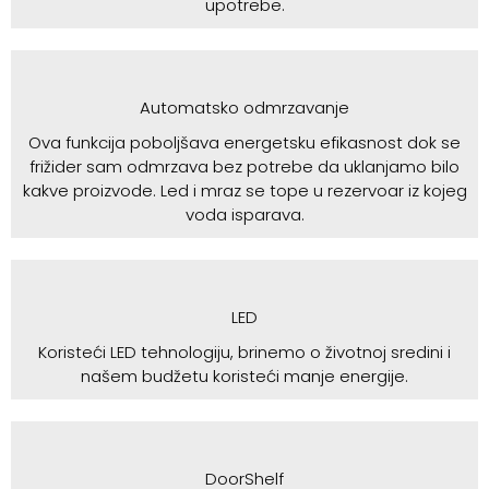
upotrebe.
Automatsko odmrzavanje
Ova funkcija poboljšava energetsku efikasnost dok se
frižider sam odmrzava bez potrebe da uklanjamo bilo
kakve proizvode. Led i mraz se tope u rezervoar iz kojeg
voda isparava.
LED
Koristeći LED tehnologiju, brinemo o životnoj sredini i
našem budžetu koristeći manje energije.
DoorShelf