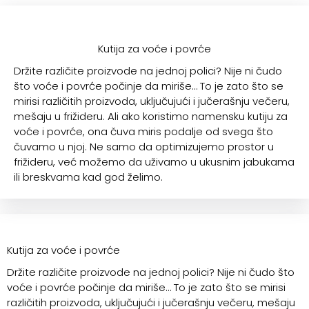
Kutija za voće i povrće
Držite različite proizvode na jednoj polici? Nije ni čudo
što voće i povrće počinje da miriše… To je zato što se
mirisi različitih proizvoda, uključujući i jučerašnju večeru,
mešaju u frižideru. Ali ako koristimo namensku kutiju za
voće i povrće, ona čuva miris podalje od svega što
čuvamo u njoj. Ne samo da optimizujemo prostor u
frižideru, već možemo da uživamo u ukusnim jabukama
ili breskvama kad god želimo.
Kutija za voće i povrće
Držite različite proizvode na jednoj polici? Nije ni čudo što
voće i povrće počinje da miriše… To je zato što se mirisi
različitih proizvoda, uključujući i jučerašnju večeru, mešaju