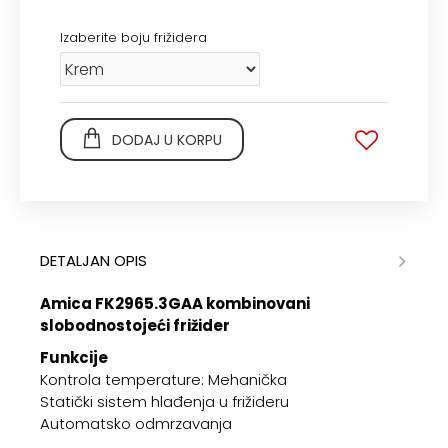
Izaberite boju frižidera
DODAJ U KORPU
DETALJAN OPIS
Amica FK2965.3GAA kombinovani
slobodnostojeći frižider
Funkcije
Kontrola temperature: Mehanička
Statički sistem hlađenja u frižideru
Automatsko odmrzavanja