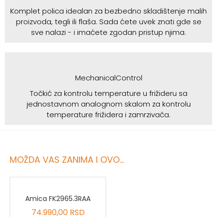
Komplet polica idealan za bezbedno skladištenje malih
proizvoda, tegli ili flaša. Sada ćete uvek znati gde se
sve nalazi - i imaćete zgodan pristup njima.
MechanicalControl
Točkić za kontrolu temperature u frižideru sa
jednostavnom analognom skalom za kontrolu
temperature frižidera i zamrzivača.
MOŽDA VAS ZANIMA I OVO...
Amica FK2965.3RAA
74.990,00 RSD