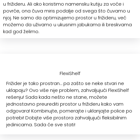
u frižideru. Ali ako koristimo namensku kutiju za voće i
povrće, ona čuva miris podalje od svega što čuvamo u
njoj. Ne samo da optimizujemo prostor u frižideru, već
možemo da uživamo u ukusnim jabukama ili breskvama
kad god želimo.
FlexiShelf
Frižider je tako prostran… pa zašto se neke stvari ne
uklapaju? Ovo više nije problem, zahvaljujući FlexiShelf
rešenju! Sada kada nešto ne stane, možete
jednostavno preurediti prostor u frižideru kako vam
odgovara! Kombinujte, pomerajte i uklanjajte police po
potrebi! Dobijte više prostora zahvaljujući fleksibilnim
jedinicama. Sada će sve stati!