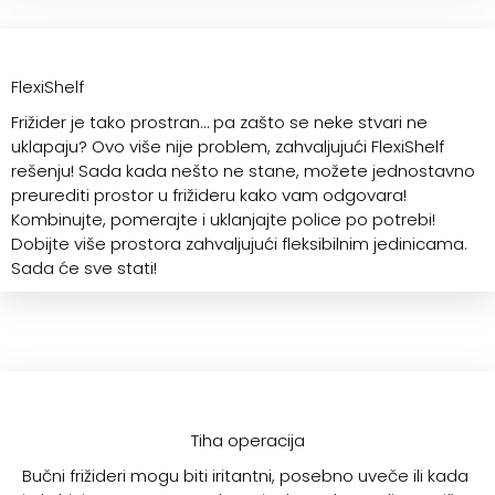
FlexiShelf
Frižider je tako prostran… pa zašto se neke stvari ne
uklapaju? Ovo više nije problem, zahvaljujući FlexiShelf
rešenju! Sada kada nešto ne stane, možete jednostavno
preurediti prostor u frižideru kako vam odgovara!
Kombinujte, pomerajte i uklanjajte police po potrebi!
Dobijte više prostora zahvaljujući fleksibilnim jedinicama.
Sada će sve stati!
Tiha operacija
Bučni frižideri mogu biti iritantni, posebno uveče ili kada