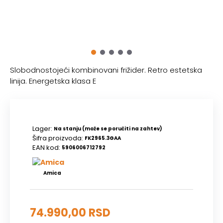
Slobodnostojeći kombinovani frižider. Retro estetska
linija. Energetska klasa E
Lager:
Na stanju (može se poručiti na zahtev)
Šifra proizvoda:
FK2965.3GAA
EAN kod:
5906006712792
Amica
74.990,00 RSD