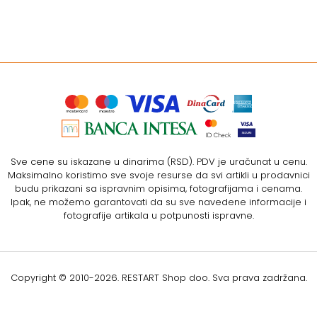
Sve cene su iskazane u dinarima (RSD). PDV je uračunat u cenu.
Maksimalno koristimo sve svoje resurse da svi artikli u prodavnici
budu prikazani sa ispravnim opisima, fotografijama i cenama.
Ipak, ne možemo garantovati da su sve navedene informacije i
fotografije artikala u potpunosti ispravne.
Copyright © 2010-
2026. RESTART Shop doo. Sva prava zadržana.
Softverska izrada: