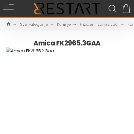
Sve kategorije
Kuhinje
Frižideri i zamrzivači
Kom
Amica FK2965.3GAA