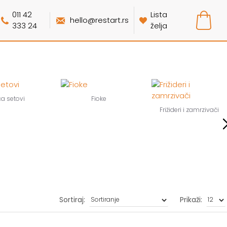
011 42
Lista
hello@restart.rs
333 24
želja
ca setovi
Fioke
Frižideri i zamrzivači
Sortiraj:
Prikaži: