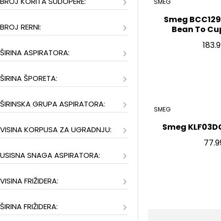
BROJ KORITA SUDOPERE:
SMEG
295
Liebherr
Smeg BCC1291
BROJ RERNI:
Bean To Cu
10
Maan
183.
ŠIRINA ASPIRATORA:
53
Marcato
ŠIRINA ŠPORETA:
25
Neff
25
Nivona
ŠIRINSKA GRUPA ASPIRATORA:
SMEG
Smeg KLF03DG
102
Sage
VISINA KORPUSA ZA UGRADNJU:
77.9
1024
Smeg
USISNA SNAGA ASPIRATORA:
18
Westinghouse
VISINA FRIŽIDERA:
ŠIRINA FRIŽIDERA: