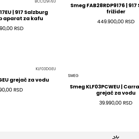
BCC12917EU
Smeg FAB28RDP9176 | 917 
frižider
7EU | 917 Salzburg
p aparat za kafu
449.900,00 RSD
990,00 RSD
KLF03DGEU
SMEG
EU grejač za vodu
Smeg KLF03PCWEU | Carra
90,00 RSD
grejač za vodu
39.990,00 RSD