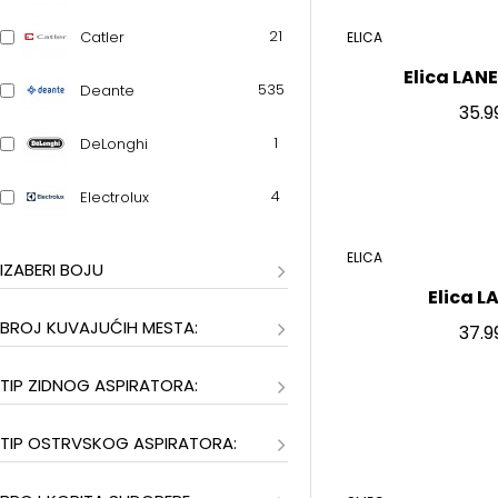
21
Catler
ELICA
Elica LAN
535
Deante
35.9
1
DeLonghi
4
Electrolux
478
Elica
ELICA
IZABERI BOJU
Elica L
17
Franke
BROJ KUVAJUĆIH MESTA:
37.9
10
Fulgor
TIP ZIDNOG ASPIRATORA:
77
Ilve
TIP OSTRVSKOG ASPIRATORA:
17
KitchenAid