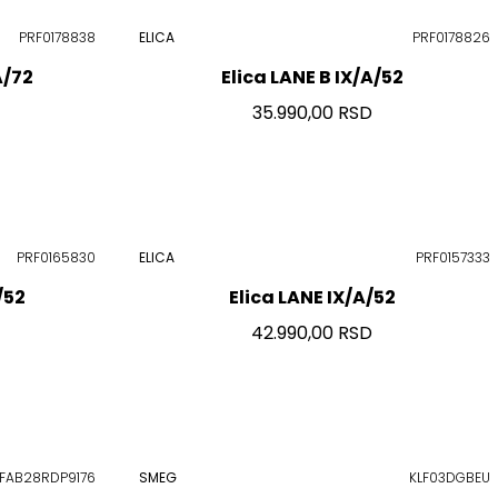
PRF0178838
ELICA
PRF0178826
A/72
Elica LANE B IX/A/52
35.990,00 RSD
PRF0165830
ELICA
PRF0157333
/52
Elica LANE IX/A/52
42.990,00 RSD
FAB28RDP9176
SMEG
KLF03DGBEU