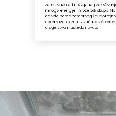
zamrzivača od neželjenog zaleđivanja,
mnogo energije i može biti skupo. No
da više nema zamornog i dugotrajn
odmrzavanja zamrzivača, a više vre
druge stvari i uštedu novca.