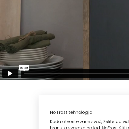
No Frost tehnologija
Kada otvorite zamrzivač, želite da vi
hranu, a svakako ne led. NoFrost štiti