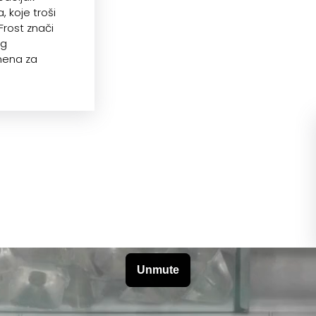
 koje troši
Frost znači
og
mena za