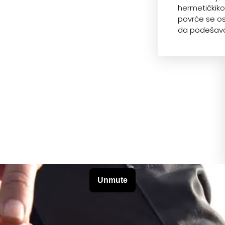
hermetičkik
povrće se os
da podešava