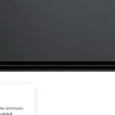
dite smrznutu
 odeljak