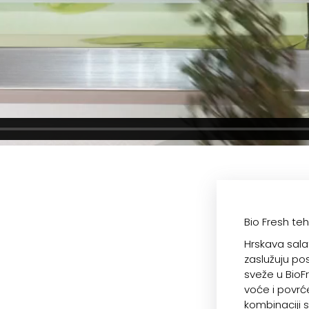
Bio Fresh teh
Hrskava salat
zaslužuju po
sveže u BioF
voće i povrć
kombinaciji 