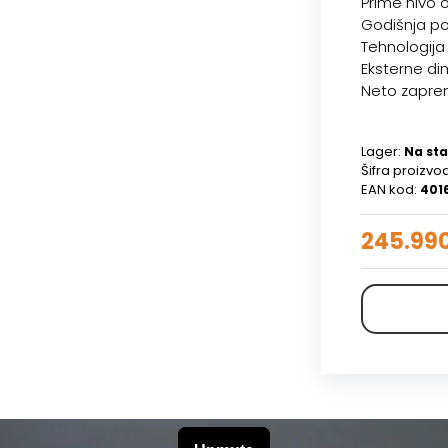
Prime nivo
Godišnja po
Tehnologija
Eksterne dim
Neto zaprem
Lager:
Na sta
Šifra proizvo
EAN kod:
401
245.99