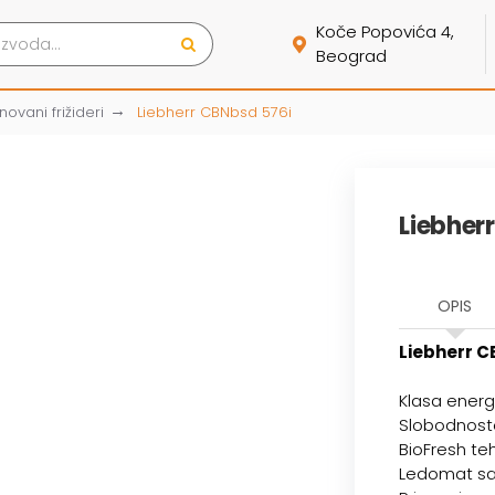
Koče Popovića 4,
Beograd
ovani frižideri
Liebherr CBNbsd 576i
Liebher
OPIS
Liebherr C
Klasa energ
Slobodnosto
BioFresh teh
Ledomat sa