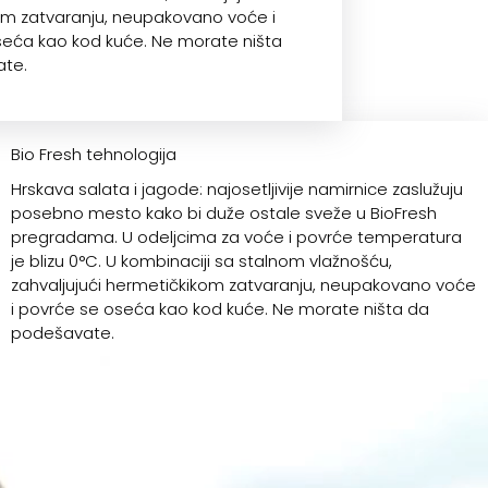
om zatvaranju, neupakovano voće i
eća kao kod kuće. Ne morate ništa
te.
Bio Fresh tehnologija
Hrskava salata i jagode: najosetljivije namirnice zaslužuju
posebno mesto kako bi duže ostale sveže u BioFresh
pregradama. U odeljcima za voće i povrće temperatura
je blizu 0°C. U kombinaciji sa stalnom vlažnošću,
zahvaljujući hermetičkikom zatvaranju, neupakovano voće
i povrće se oseća kao kod kuće. Ne morate ništa da
podešavate.