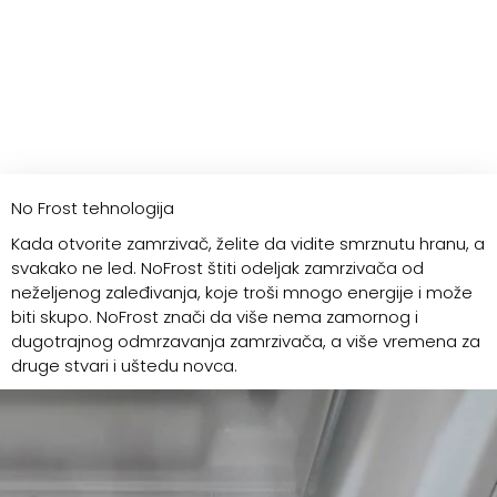
No Frost tehnologija
Kada otvorite zamrzivač, želite da vidite smrznutu hranu, a
svakako ne led. NoFrost štiti odeljak zamrzivača od
neželjenog zaleđivanja, koje troši mnogo energije i može
biti skupo. NoFrost znači da više nema zamornog i
dugotrajnog odmrzavanja zamrzivača, a više vremena za
druge stvari i uštedu novca.