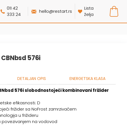
011 42
Lista
hello@restart.rs
333 24
želja
r CBNbsd 576i
DETALJAN OPIS
ENERGETSKA KLASA
BNbsd 576i slobodnostojeći kombinovani frižider
etske efikasnosti: D
jeći frižider sa NoFrost zamrzivačem
nologija u frižideru
 povezivanjem na vodovod