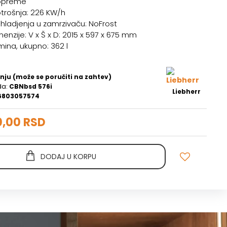
 opreme
trošnja: 226 KW/h
 hladjenja u zamrzivaču: NoFrost
enzije: V x Š x D: 2015 x 597 x 675 mm
ina, ukupno: 362 l
nju (može se poručiti na zahtev)
da:
CBNbsd 576i
Liebherr
6803057574
0,00 RSD
DODAJ U KORPU