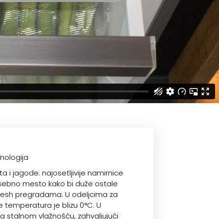
nologija
a i jagode: najosetljivije namirnice
sebno mesto kako bi duže ostale
resh pregradama. U odeljcima za
e temperatura je blizu 0°C. U
sa stalnom vlažnošću, zahvaljujući