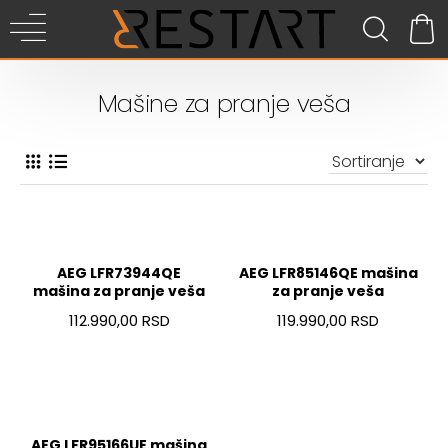
Mašine za pranje veša
AEG LFR73944QE
AEG LFR85146QE mašina
mašina za pranje veša
za pranje veša
112.990,00 RSD
119.990,00 RSD
AEG LFR95166UE mašina