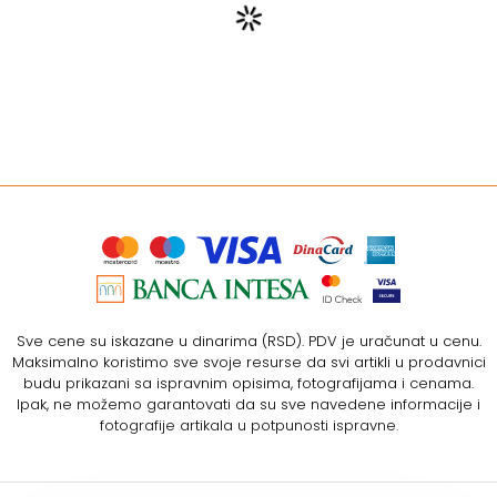
Sve cene su iskazane u dinarima (RSD). PDV je uračunat u cenu.
Maksimalno koristimo sve svoje resurse da svi artikli u prodavnici
budu prikazani sa ispravnim opisima, fotografijama i cenama.
Ipak, ne možemo garantovati da su sve navedene informacije i
fotografije artikala u potpunosti ispravne.