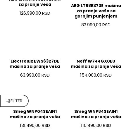
za pranje veša
AEG LTR8E373E mašina
za pranje veša sa
126.990,00 RSD
gornjim punjenjem
82.990,00 RSD
Electrolux EWS6327DE
Neff W744GX0EU
mašina za pranje veša
mašina za pranje veša
63.990,00 RSD
154.000,00 RSD
FILTER
Smeg WNP04SEAIN1
Smeg WNP84SEAIN1
mašina za pranje veša
mašina za pranje veša
131.490,00 RSD
110.490,00 RSD