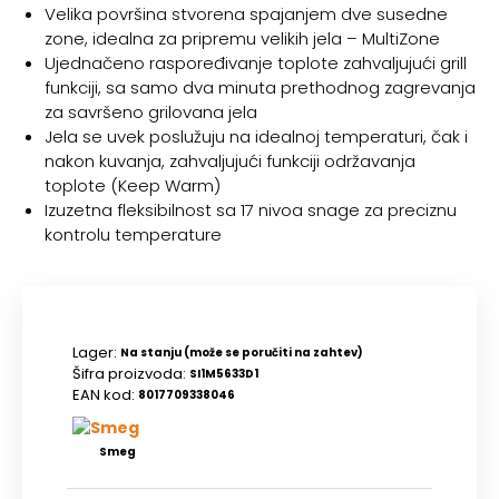
Velika površina stvorena spajanjem dve susedne
zone, idealna za pripremu velikih jela – MultiZone
Ujednačeno raspoređivanje toplote zahvaljujući grill
funkciji, sa samo dva minuta prethodnog zagrevanja
za savršeno grilovana jela
Jela se uvek poslužuju na idealnoj temperaturi, čak i
nakon kuvanja, zahvaljujući funkciji održavanja
toplote (Keep Warm)
Izuzetna fleksibilnost sa 17 nivoa snage za preciznu
kontrolu temperature
Lager:
Na stanju (može se poručiti na zahtev)
Šifra proizvoda:
SI1M5633D1
EAN kod:
8017709338046
Smeg