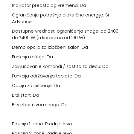
Indikator preostalog vremena: Da
Ograničenje potrošnje električne energije: Si
Advance
Dostupne vrednosti ograničenja snage: od 2400
do 7400 W (u koracima od 100 W)
Demo opcija za izložbeni salon: Da
Funkcija roštilja: Da
Zaključavanje komandi / zaštita za decu: Da
Funkcija održavanja toplote: Da
Opcija za čišćenje: Da
Brzi start: Da
Brzi izbor nivoa snage: Da
Pozicija 1. zone: Prednje levo
Pozicija 2. zone: Zadnje levo