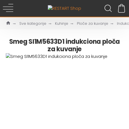
Sve kategorije
Kuhinje
Ploče za kuvanje
Induk
Smeg SI1M5633D1 indukciona ploča
za kuvanje