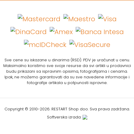
Sve cene su iskazane u dinarima (RSD). PDV je uračunat u cenu.
Maksimalno koristimo sve svoje resurse da svi artikli u prodavnici
budu prikazani sa ispravnim opisima, fotografijama i cenama.
Ipak, ne možemo garantovati da su sve navedene informacije i
fotografije artikala u potpunosti ispravne.
Copyright © 2010-
2026. RESTART Shop doo. Sva prava zadržana.
Softverska izrada: