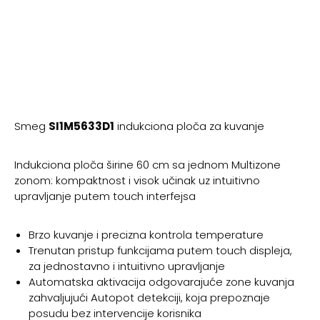
Smeg
SI1M5633D1
indukciona ploča za kuvanje
Indukciona ploča širine 60 cm sa jednom Multizone
zonom: kompaktnost i visok učinak uz intuitivno
upravljanje putem touch interfejsa
Brzo kuvanje i precizna kontrola temperature
Trenutan pristup funkcijama putem touch displeja,
za jednostavno i intuitivno upravljanje
Automatska aktivacija odgovarajuće zone kuvanja
zahvaljujući Autopot detekciji, koja prepoznaje
posudu bez intervencije korisnika