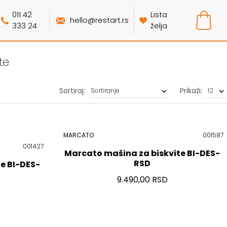
011 42
Lista
hello@restart.rs
333 24
želja
te
Sortiraj:
Prikaži:
MARCATO
001587
001427
Marcato mašina za biskvite BI-DES-
RSD
e BI-DES-
9.490,00 RSD