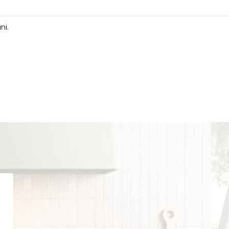
ni.
.