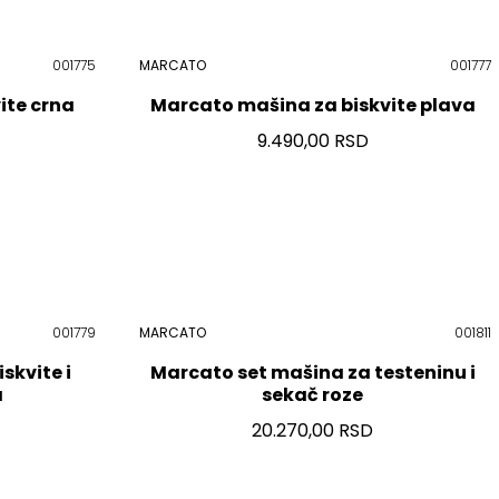
001775
MARCATO
001777
ite crna
Marcato mašina za biskvite plava
9.490,00 RSD
001779
MARCATO
001811
skvite i
Marcato set mašina za testeninu i
a
sekač roze
20.270,00 RSD