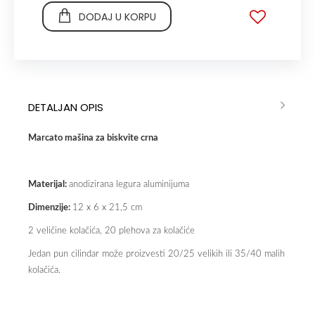
DODAJ U KORPU
DETALJAN OPIS
Marcato mašina za biskvite crna
Materijal:
anodizirana legura aluminijuma
Dimenzije:
12 x 6 x 21,5 cm
2 veličine kolačića, 20 plehova za kolačiće
Jedan pun cilindar može proizvesti 20/25 velikih ili 35/40 malih
kolačića.