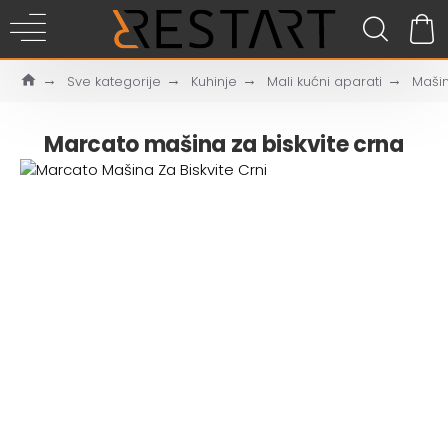
Sve kategorije
Kuhinje
Mali kućni aparati
Mašin
Marcato mašina za biskvite crna