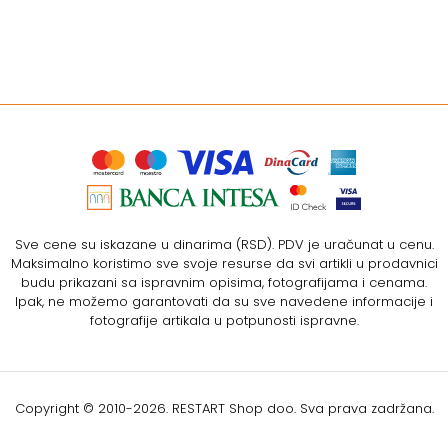
Sve cene su iskazane u dinarima (RSD). PDV je uračunat u cenu.
Maksimalno koristimo sve svoje resurse da svi artikli u prodavnici
budu prikazani sa ispravnim opisima, fotografijama i cenama.
Ipak, ne možemo garantovati da su sve navedene informacije i
fotografije artikala u potpunosti ispravne.
Copyright © 2010-
2026. RESTART Shop doo. Sva prava zadržana.
Softverska izrada: