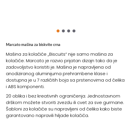
Marcato mašina za biskvite crna
Mašina za kolačiće „Biscuits“ nije samo mašina za
kolačiće: Marcato je razvio prijatan dizajn tako da je
zadovoljstvo koristiti je. Mašina je napravljena od
anodiziranog aluminijuma prehrambene klase i
dostupna je u 7 različitih boja sa prstenovima od čelika
i ABS komponenti.
20 oblika i bez kreativnih ograničenja: Jednostavnom
drškom možete stvoriti zvezdu ili cvet za sve gurmane.
Šabloni za kolačiće su napravljeni od čelika kako biste
garantovano napravili hiljade kolačića.