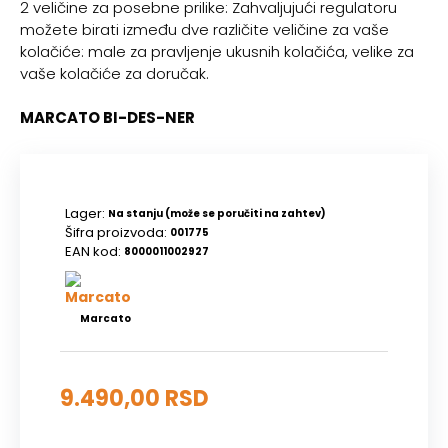
2 veličine za posebne prilike: Zahvaljujući regulatoru
možete birati između dve različite veličine za vaše
kolačiće: male za pravljenje ukusnih kolačića, velike za
vaše kolačiće za doručak.
MARCATO BI-DES-NER
Lager:
Na stanju (može se poručiti na zahtev)
Šifra proizvoda:
001775
EAN kod:
8000011002927
Marcato
9.490,00 RSD