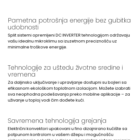
Pametna potrošnja energije bez gubitka
udobnosti
Split sistemi opremljeni DC INVERTER tehnologijom održavaju
vašu idealnu mikroklimu sa izuzetnom preciznošću uz
minimalne troškove energije.
Tehnologije za uštedu životne sredine i
vremena
Za daljinsko uključivanje i upravljanje dostupni su bojleri sa
efikasnom ekološkom toplotnom izolacijom. Možete izabrati
sva neophodna podešavanja preko mobilne aplikacije – za
uživanje u toploj vodi čim dođete kući.
Savremena tehnologija grejanja
Električni konvektori upakovani u fino dizajnirano kućište sa
potpunom kontrolom u vašem džepu i mogućnošću