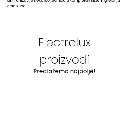
sinhronizacije nekoliko jedinica u kompletan sistem grejanja
cele kuće.
Electrolux
proizvodi
Predlažemo najbolje!