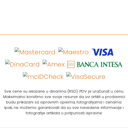
Sve cene su iskazane u dinarima (RSD). PDV je uračunat u cenu.
Maksimalno koristimo sve svoje resurse da svi artikli u prodavnici
budu prikazani sa ispravnim opisima, fotografijama i cenama.
Ipak, ne možemo garantovati da su sve navedene informacije i
fotografije artikala u potpunosti ispravne.