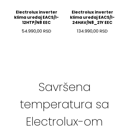
Electrolux inverter
Electrolux inverter
E
klima uređaj EACS/I-
klima uređaj EACS/I-
12HTP/N8 EEC
24HAV/N8_21Y EEC
54.990,00 RSD
134.990,00 RSD
Savršena
temperatura sa
Electrolux-om