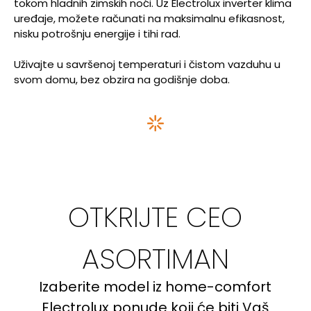
tokom hladnih zimskih noći. Uz Electrolux inverter klima
uređaje, možete računati na maksimalnu efikasnost,
nisku potrošnju energije i tihi rad.
Uživajte u savršenoj temperaturi i čistom vazduhu u
svom domu, bez obzira na godišnje doba.
OTKRIJTE CEO
ASORTIMAN
Izaberite model iz home-comfort
Electrolux ponude koji će biti Vaš