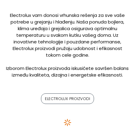
Electrolux vam donosi vrhunska rešenja za sve vaše
potrebe u grejanju i hlađenju. Naša ponuda bojlera,
klima uređaja i grejalica osigurava optimalnu
temperaturu u svakom kutku vašeg doma. Uz
inovativne tehnologije i pouzdane performanse,
Electrolux proizvodi pružaju udobnost i efikasnost
tokom cele godine.
Izborom Electrolux proizvoda iskusićete savršen balans
između kvaliteta, dizajna i energetske efikasnosti.
ELECTROLUX PROIZVODI