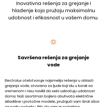
Inovativna rešenja za grejanje i
hlađenje koja pružaju maksimalnu
udobnost i efikasnost u vašem domu.
Savršena rešenja za grejanje
vode
Electrolux otelotvoruje najsmelija rešenja u oblasti
grejanja vode, stvorena za ljude koji idu u korak sa
vremenom i nisu navikli da sebi uskraćuju udobnost
doma. Naš asortiman bojlera obuhvata električne
skladišne i protočne modele, pružajući vam širok izbor
za svaku potrebu. Bilo da vam je potrebna