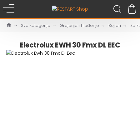
Sve kategorije
Grejanje i hlađenje
Bojleri
Za k
Electrolux EWH 30 Fmx DL EEC