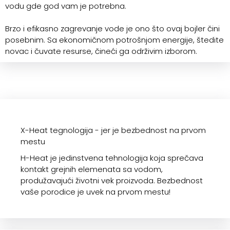
vodu gde god vam je potrebna.
Brzo i efikasno zagrevanje vode je ono što ovaj bojler čini
posebnim. Sa ekonomičnom potrošnjom energije, štedite
novac i čuvate resurse, čineći ga održivim izborom.
X-Heat tegnologija - jer je bezbednost na prvom
mestu
H-Heat je jedinstvena tehnologija koja sprečava
kontakt grejnih elemenata sa vodom,
produžavajući životni vek proizvoda. Bezbednost
vaše porodice je uvek na prvom mestu!