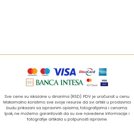
Sve cene su iskazane u dinarima (RSD). PDV je uračunat u cenu.
Maksimalno koristimo sve svoje resurse da svi artikli u prodavnici
budu prikazani sa ispravnim opisima, fotografijama i cenama.
Ipak, ne možemo garantovati da su sve navedene informacije i
fotografije artikala u potpunosti ispravne.