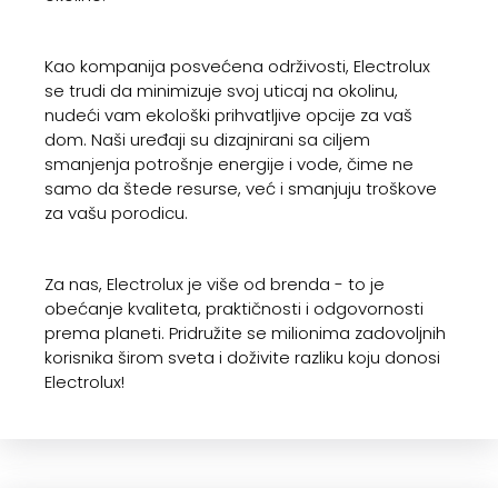
Kao kompanija posvećena održivosti, Electrolux
se trudi da minimizuje svoj uticaj na okolinu,
nudeći vam ekološki prihvatljive opcije za vaš
dom. Naši uređaji su dizajnirani sa ciljem
smanjenja potrošnje energije i vode, čime ne
samo da štede resurse, već i smanjuju troškove
za vašu porodicu.
Za nas, Electrolux je više od brenda - to je
obećanje kvaliteta, praktičnosti i odgovornosti
prema planeti. Pridružite se milionima zadovoljnih
korisnika širom sveta i doživite razliku koju donosi
Electrolux!