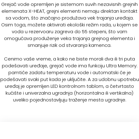
Grejač vode opremljen je sistemom suvih nezavisnih grejnih
elemenata X-HEAT, grejni elementi nemaju direktan kontakt
sa vodom, što značajno produžava vek trajanja uređaja.
Osim toga, možete aktivirati ekološki režim rada, u kojem se
voda u rezervoaru zagreva do 55 stepeni, što vam
omogućava produženje veka trajanja grejnog elementa i
smanjuje rizik od stvaranja kamenca.
Cenimo vaše vreme, a kako ne biste morali dva ili tri puta
podešavati uređaje, grejač vode ima funkciju Ultra Memory:
pamtiće zadatu temperaturu vode i automatski će je
podešavati svaki put kada je uključite. A za udobnu upotrebu
uređaj je opremljen LED kontrolnom tablom, a četvrtasto
kućište i univerzalna ugradnja (horizontalna ili vertikalna)
uveliko pojednostavljuju traženje mesta ugradnje.