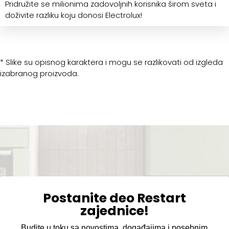
Pridružite se milionima zadovoljnih korisnika širom sveta i
doživite razliku koju donosi Electrolux!
* Slike su opisnog karaktera i mogu se razlikovati od izgleda
izabranog proizvoda.
Postanite deo Restart
zajednice!
Budite u toku sa novostima, događajima i posebnim