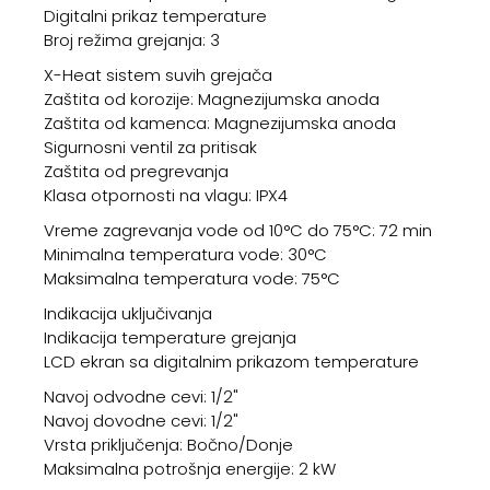
Digitalni prikaz temperature
Broj režima grejanja: 3
X-Heat sistem suvih grejača
Zaštita od korozije: Magnezijumska anoda
Zaštita od kamenca: Magnezijumska anoda
Sigurnosni ventil za pritisak
Zaštita od pregrevanja
Klasa otpornosti na vlagu: IPX4
Vreme zagrevanja vode od 10°C do 75°C: 72 min
Minimalna temperatura vode: 30°C
Maksimalna temperatura vode: 75°C
Indikacija uključivanja
Indikacija temperature grejanja
LCD ekran sa digitalnim prikazom temperature
Navoj odvodne cevi: 1/2"
Navoj dovodne cevi: 1/2"
Vrsta priključenja: Bočno/Donje
Maksimalna potrošnja energije: 2 kW