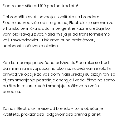
Electrolux - više od 100 godina tradicije!
Dobrodošli u svet inovacije i kvaliteta sa brendom
Electrolux! Već više od sto godina, Electrolux je sinonim za
vrhunsku tehničku izradu i inteligentne kućne uređaje koji
vam olakšavaju život. Naša misija je da transformišemo
vašu svakodnevicu u iskustvo puno praktičnosti,
udobnosti i očuvanja okoline.
Kao kompanija posvećena održivosti, Electrolux se trudi
da minimizuje svoj uticaj na okolinu, nudeći vam ekološki
prihvatljive opcije za vaš dom. Naši uređaji su dizajnirani sa
ciljem smanjenja potrošnje energije i vode, čime ne samo
da štede resurse, već i smanjuju troškove za vašu
porodicu.
Za nas, Electrolux je više od brenda - to je obećanje
kvaliteta, praktičnosti i odgovornosti prema planeti.