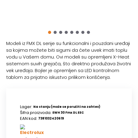
Modeli iz FMX DL serije su funkcionalni i pouzdani uređaji
sa kojima možete biti sigurni da ćete uvek imati toplu
vodu u Vašem domu. Ovi modeli su opremljeni X-Heat
sistemom suvih grejača, što direktno produžava životni
vek uređaja. Bojler je opremljen sa LED kontrolnom
tablom za prijatno iskustvo prilikom korišćenja.
Lager:
Na stanju (može se poručiti na zahtev)
Šifra proizvoda:
EWH 30 Fmx DL EEC
EAN kod:
7381032420619