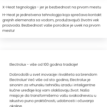
X-Heat tegnologija - jer je bezbednost na prvom mestu
H-Heat je jedinstvena tehnologija koja sprečava kontakt
grejnih elemenata sa vodom, produžavajući životni vek
proizvoda. Bezbednost vaše porodice je uvek na prvom
mestu!
Electrolux - više od 100 godina tradicije!
Dobrodošli u svet inovacije i kvaliteta sa brendom
Electrolux! Već više od sto godina, Electrolux je
sinonim za vrhunsku tehničku izradu i inteligentne
kućne uređaje koji vam olakšavaju život. Naša
misija je da transformišemo vašu svakodnevicu u
iskustvo puno praktičnosti, udobnosti i očuvanja
okoline.