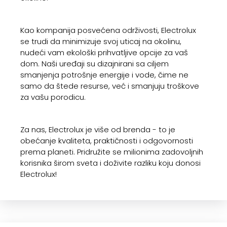
Kao kompanija posvećena održivosti, Electrolux
se trudi da minimizuje svoj uticaj na okolinu,
nudeći vam ekološki prihvatljive opcije za vaš
dom. Naši uređaji su dizajnirani sa ciljem
smanjenja potrošnje energije i vode, čime ne
samo da štede resurse, već i smanjuju troškove
za vašu porodicu.
Za nas, Electrolux je više od brenda - to je
obećanje kvaliteta, praktičnosti i odgovornosti
prema planeti. Pridružite se milionima zadovoljnih
korisnika širom sveta i doživite razliku koju donosi
Electrolux!