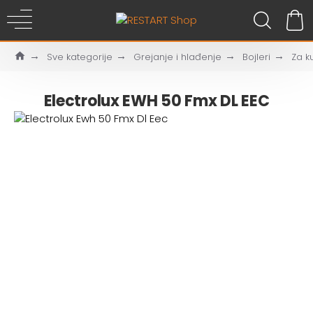
Sve kategorije
Grejanje i hlađenje
Bojleri
Za k
Electrolux EWH 50 Fmx DL EEC