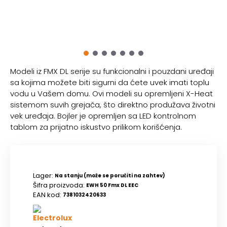
Modeli iz FMX DL serije su funkcionalni i pouzdani uređaji
sa kojima možete biti sigurni da ćete uvek imati toplu
vodu u Vašem domu. Ovi modeli su opremljeni X-Heat
sistemom suvih grejača, što direktno produžava životni
vek uređaja. Bojler je opremljen sa LED kontrolnom
tablom za prijatno iskustvo prilikom korišćenja.
Lager:
Na stanju (može se poručiti na zahtev)
Šifra proizvoda:
EWH 50 Fmx DL EEC
EAN kod:
7381032420633