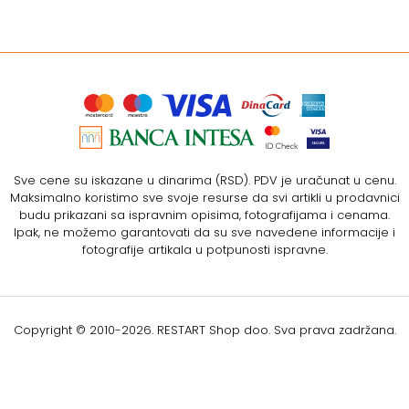
Sve cene su iskazane u dinarima (RSD). PDV je uračunat u cenu.
Maksimalno koristimo sve svoje resurse da svi artikli u prodavnici
budu prikazani sa ispravnim opisima, fotografijama i cenama.
Ipak, ne možemo garantovati da su sve navedene informacije i
fotografije artikala u potpunosti ispravne.
Copyright © 2010-
2026. RESTART Shop doo. Sva prava zadržana.
Softverska izrada: