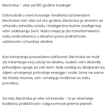
Electrolux - više od 100 godina tradicije!
Dobrodošli u svet inovacije i kvaliteta sa brendom
Electrolux! Već više od sto godina, Electrolux je sinonim za
vrhunsku tehničku izradu i inteligentne kućne uređaje koji
vam olakšavaju život. Naša misija je da transformišemo
vašu svakodnevicu u iskustvo puno praktičnosti,
udobnosti i očuvanja okoline.
Kao kompanija posvećena održivosti, Electrolux se trudi
da minimizuje svoj uticaj na okolinu, nudeći vam ekološki
prihvatljive opcije za vaš dom. Naši uređaji su dizajnirani sa
ciljem smanjenja potrošnje energije i vode, čime ne samo
da štede resurse, već i smanjuju troškove za vašu
porodicu.
Za nas, Electrolux je više od brenda - to je obećanje
kvaliteta, praktičnosti i odgovornosti prema planeti.