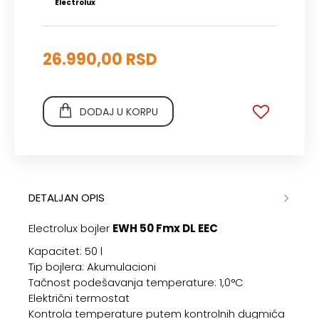
Electrolux
26.990,00 RSD
DODAJ U KORPU
DETALJAN OPIS
Electrolux bojler
EWH 50 Fmx DL EEC
Kapacitet: 50 l
Tip bojlera: Akumulacioni
Tačnost podešavanja temperature: 1,0°C
Električni termostat
Kontrola temperature putem kontrolnih dugmića