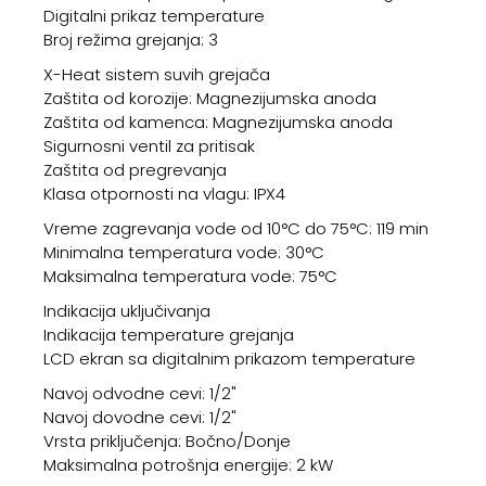
Digitalni prikaz temperature
Broj režima grejanja: 3
X-Heat sistem suvih grejača
Zaštita od korozije: Magnezijumska anoda
Zaštita od kamenca: Magnezijumska anoda
Sigurnosni ventil za pritisak
Zaštita od pregrevanja
Klasa otpornosti na vlagu: IPX4
Vreme zagrevanja vode od 10°C do 75°C: 119 min
Minimalna temperatura vode: 30°C
Maksimalna temperatura vode: 75°C
Indikacija uključivanja
Indikacija temperature grejanja
LCD ekran sa digitalnim prikazom temperature
Navoj odvodne cevi: 1/2"
Navoj dovodne cevi: 1/2"
Vrsta priključenja: Bočno/Donje
Maksimalna potrošnja energije: 2 kW