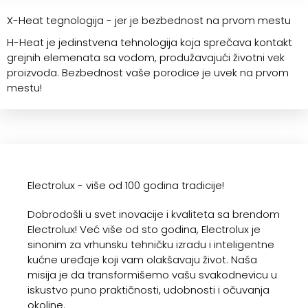
X-Heat tegnologija - jer je bezbednost na prvom mestu
H-Heat je jedinstvena tehnologija koja sprečava kontakt
grejnih elemenata sa vodom, produžavajući životni vek
proizvoda. Bezbednost vaše porodice je uvek na prvom
mestu!
Electrolux - više od 100 godina tradicije!
Dobrodošli u svet inovacije i kvaliteta sa brendom
Electrolux! Već više od sto godina, Electrolux je
sinonim za vrhunsku tehničku izradu i inteligentne
kućne uređaje koji vam olakšavaju život. Naša
misija je da transformišemo vašu svakodnevicu u
iskustvo puno praktičnosti, udobnosti i očuvanja
okoline.