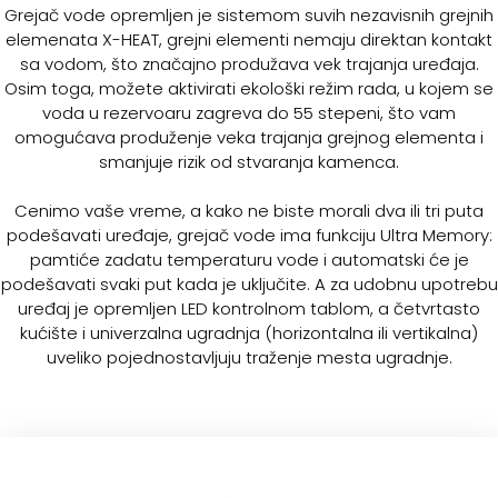
Grejač vode opremljen je sistemom suvih nezavisnih grejnih
elemenata X-HEAT, grejni elementi nemaju direktan kontakt
sa vodom, što značajno produžava vek trajanja uređaja.
Osim toga, možete aktivirati ekološki režim rada, u kojem se
voda u rezervoaru zagreva do 55 stepeni, što vam
omogućava produženje veka trajanja grejnog elementa i
smanjuje rizik od stvaranja kamenca.
Cenimo vaše vreme, a kako ne biste morali dva ili tri puta
podešavati uređaje, grejač vode ima funkciju Ultra Memory:
pamtiće zadatu temperaturu vode i automatski će je
podešavati svaki put kada je uključite. A za udobnu upotrebu
uređaj je opremljen LED kontrolnom tablom, a četvrtasto
kućište i univerzalna ugradnja (horizontalna ili vertikalna)
uveliko pojednostavljuju traženje mesta ugradnje.