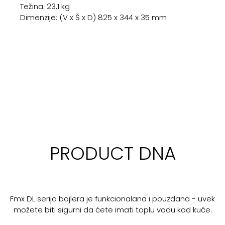
Težina: 23,1 kg
Dimenzije: (V x Š x D) 825 x 344 x 35 mm
PRODUCT DNA
Fmx DL serija bojlera je funkcionalana i pouzdana - uvek
možete biti sigurni da ćete imati toplu vodu kod kuće.