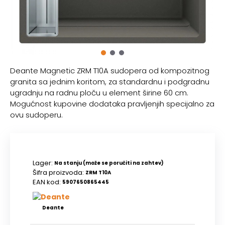
Deante Magnetic ZRM T10A sudopera od kompozitnog
granita sa jednim koritom, za standardnu i podgradnu
ugradnju na radnu ploču u element širine 60 cm.
Mogućnost kupovine dodataka pravljenjih specijalno za
ovu sudoperu.
Lager:
Na stanju (može se poručiti na zahtev)
Šifra proizvoda:
ZRM T10A
EAN kod:
5907650865445
Deante