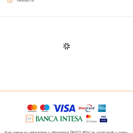
restart.rs
Sve cene su iskazane u dinarima (RSD). PDV je uračunat u cenu.