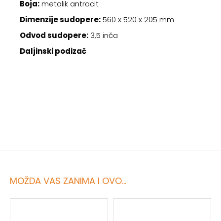
Boja:
metalik antracit
Dimenzije sudopere:
560 x 520 x 205 mm
Odvod sudopere:
3,5 inča
Daljinski podizač
MOŽDA VAS ZANIMA I OVO...