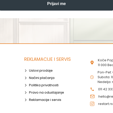
Prijavi me
REKLAMACIJE I SERVIS
Koče Pop
11 000 B
Uslovi prodaje
Pon-Pet:
Subota: 1
Načini plaćanja
Nedelja:
Politika privatnosti
011 42 33
Pravo na odustajanje
hello@res
Reklamacije i servis
restart.rs