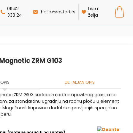
011 42
Lista
hello@restart.rs
333 24
želja
Magnetic ZRM G103
OPIS
DETALJAN OPIS
netic ZRM G103 sudopera od kompozitnog granita sa
tom, za standardnu ugradnju na radnu ploču u element
m. Mogućnost kupovine dodataka pravljenjih specijalno
peru.
nju (može se poručiti na zahtev)