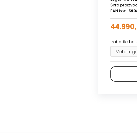
Šifra proizvo
EAN kod:
590
44.990
Izaberite bo