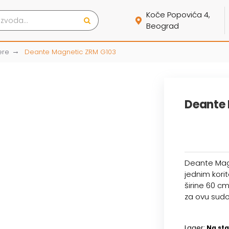
Koče Popovića 4,
Beograd
ere
Deante Magnetic ZRM G103
Deante 
Deante Mag
jednim kori
širine 60 c
za ovu sudo
Lager:
Na sta