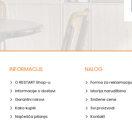
INFORMACIJE
NALOG
O RESTART Shop-u
Forma za reklamaciju
Informacije o dostavi
Istorija narudžbina
Garantni rokovi
Snižene cene
Kako kupiti
Svi proizvodi
Najčešća pitanja
Kontakt