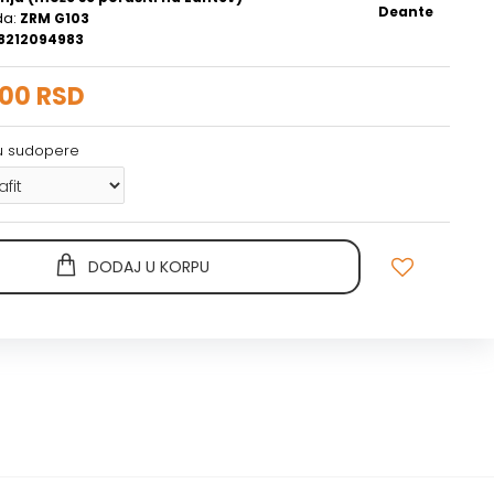
Deante
da:
ZRM G103
8212094983
,00 RSD
ju sudopere
DODAJ U KORPU