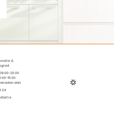
ovića 4,
eograd
 09:00-20:00
0:00-15:00
 neradan dan
3 24
tart.rs