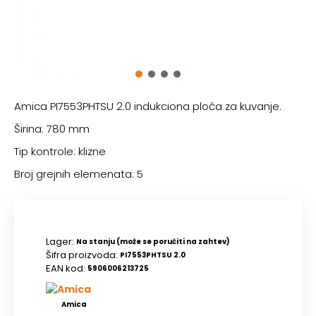
Amica PI7553PHTSU 2.0 indukciona ploča za kuvanje.
Širina: 780 mm
Tip kontrole: klizne
Broj grejnih elemenata: 5
Lager:
Na stanju (može se poručiti na zahtev)
Šifra proizvoda:
PI7553PHTSU 2.0
EAN kod:
5906006213725
Amica