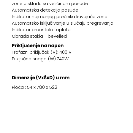
zone u skladu sa veličinom posude
Automatska detekcija posude
Indikator najmanjeg prečnika kuvajuće zone
Automatsko isključivanje u slučaju pregrevanja
Indikator preostale toplote
Obrada stakla - bevelled
Priključenje na napon
Trofazni priključak (V): 400 V
Priključna snaga (W):740W
Dimenzije (VxŠxD) u mm
Ploča : 54 x 780 x 522