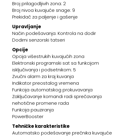
Broj prilagodljivih zona: 2
Broj nivoa kuvajuće snage: 9
Prekidač za paljenje i gašenje
Upravljanje
Način podešavanja: Kontrola na dodir
Dodirni senzorski tatseri
Opcije
Opcija višestrukih kuvajućih zona
Elektronski programski sat sa funkcijom
isključivanja i podsetnikom: 5
Zvučni alarm za kraj kuvanja
Indikator preostalog vremena
Funkcija automatskog prokuvavanja
Zaključavanje komandi radi sprečavanja
nehotične promene rada
Funkcija pauziranja
PowerBooster
Tehničke karakteristike
Automatsko podešavanje prečnika kuvajuće