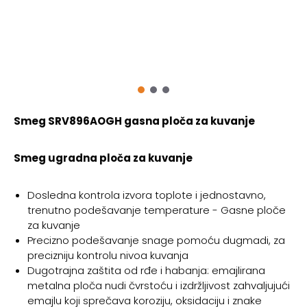
Smeg SRV896AOGH gasna ploča za kuvanje
Smeg ugradna ploča za kuvanje
Dosledna kontrola izvora toplote i jednostavno,
trenutno podešavanje temperature - Gasne ploče
za kuvanje
Precizno podešavanje snage pomoću dugmadi, za
precizniju kontrolu nivoa kuvanja
Dugotrajna zaštita od rđe i habanja: emajlirana
metalna ploča nudi čvrstoću i izdržljivost zahvaljujući
emajlu koji sprečava koroziju, oksidaciju i znake