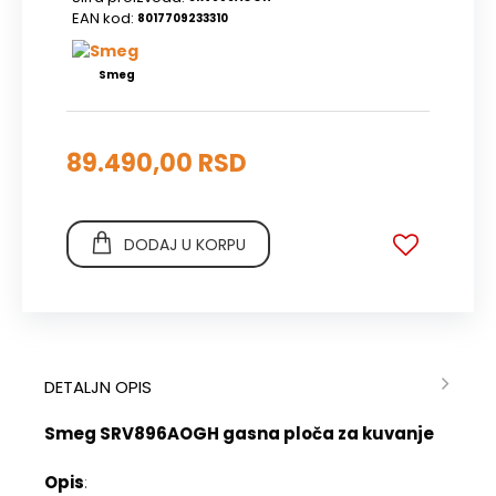
EAN kod:
8017709233310
Smeg
89.490,00 RSD
DODAJ U KORPU
DETALJN OPIS
Smeg SRV896AOGH gasna ploča za kuvanje
Opis
: