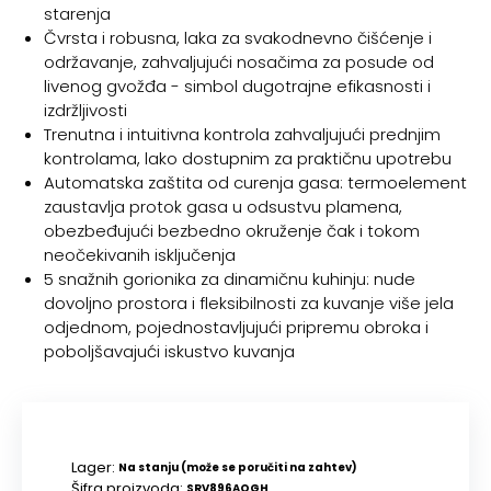
starenja
Čvrsta i robusna, laka za svakodnevno čišćenje i
održavanje, zahvaljujući nosačima za posude od
livenog gvožđa - simbol dugotrajne efikasnosti i
izdržljivosti
Trenutna i intuitivna kontrola zahvaljujući prednjim
kontrolama, lako dostupnim za praktičnu upotrebu
Automatska zaštita od curenja gasa: termoelement
zaustavlja protok gasa u odsustvu plamena,
obezbeđujući bezbedno okruženje čak i tokom
neočekivanih isključenja
5 snažnih gorionika za dinamičnu kuhinju: nude
dovoljno prostora i fleksibilnosti za kuvanje više jela
odjednom, pojednostavljujući pripremu obroka i
poboljšavajući iskustvo kuvanja
Lager:
Na stanju (može se poručiti na zahtev)
Šifra proizvoda:
SRV896AOGH