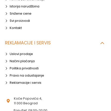
Istorija narudžbina
Snižene cene
Svi proizvodi
Kontakt
REKLAMACIJE I SERVIS
Uslovi prodaje
Načini plaćanja
Politika privatnosti
Pravo na odustajanje
Reklamacije i servis
Koče Popovića 4,
11 000 Beograd
Pon-Pet: 09:00-20:00