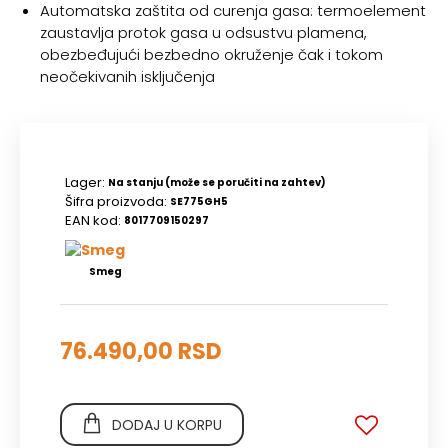
Automatska zaštita od curenja gasa: termoelement
zaustavlja protok gasa u odsustvu plamena,
obezbeđujući bezbedno okruženje čak i tokom
neočekivanih isključenja
Lager:
Na stanju (može se poručiti na zahtev)
Šifra proizvoda:
SE775GH5
EAN kod:
8017709150297
Smeg
76.490,00 RSD
DODAJ U KORPU