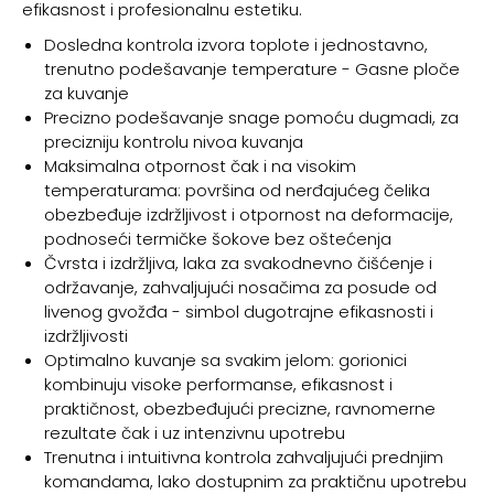
efikasnost i profesionalnu estetiku.
Dosledna kontrola izvora toplote i jednostavno,
trenutno podešavanje temperature - Gasne ploče
za kuvanje
Precizno podešavanje snage pomoću dugmadi, za
precizniju kontrolu nivoa kuvanja
Maksimalna otpornost čak i na visokim
temperaturama: površina od nerđajućeg čelika
obezbeđuje izdržljivost i otpornost na deformacije,
podnoseći termičke šokove bez oštećenja
Čvrsta i izdržljiva, laka za svakodnevno čišćenje i
održavanje, zahvaljujući nosačima za posude od
livenog gvožđa - simbol dugotrajne efikasnosti i
izdržljivosti
Optimalno kuvanje sa svakim jelom: gorionici
kombinuju visoke performanse, efikasnost i
praktičnost, obezbeđujući precizne, ravnomerne
rezultate čak i uz intenzivnu upotrebu
Trenutna i intuitivna kontrola zahvaljujući prednjim
komandama, lako dostupnim za praktičnu upotrebu