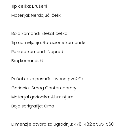
Tip čelika: Brušeni
Materijal: Nerđajući čelik
Boja komandi: Efekat čelika
Tip upravljanja: Rotacione komande
Pozicija komandi: Napred
Broj komandi: 6
Rešetke za posuđe: Liveno gvožđe
Gorionici: Smeg Contemporary
Materijal gorionika: Aluminijum
Boja serigrafije: Crna
Dimenzije otvora za ugradnju: 478-482 x 555-560