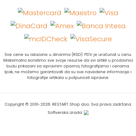
Sve cene su iskazane u dinarima (RSD). PDV je uračunat u cenu.
Maksimalno koristimo sve svoje resurse da svi artikli u prodavnici
budu prikazani sa ispravnim opisima, fotografijama i cenama.
Ipak, ne možemo garantovati da su sve navedene informacije i
fotografije artikala u potpunosti ispravne.
Copyright © 2010-
2026. RESTART Shop doo. Sva prava zadržana.
Softverska izrada: