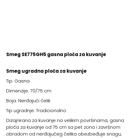
Smeg SE775GH5 gasna ploča za kuvanje
Smeg ugradna ploča za kuvanje
Tip: Gasna
Dimenzije: 70/75 cm
Boja: Nerđajući čelik
Tip ugradnje: Tradicionalno
Dizajnirana za kuvanje na velikim površinama, gasna
ploča za kuvanje od 75 cm sa pet zona i završnom
obradom od nerđajućeg čelika obezbeđuje snagu,