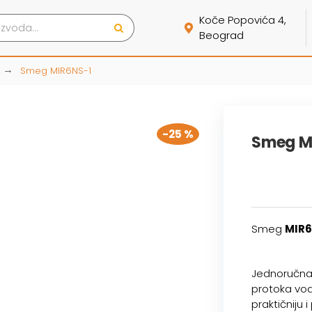
Koče Popovića 4,
Beograd
Smeg MIR6NS-1
-25 %
Smeg M
Smeg
MIR
Jednoručna
protoka vod
praktičniju i