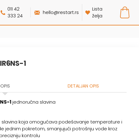
011 42
Lista
hello@restart.rs
333 24
želja
IR6NS-1
OPIS
DETALJAN OPIS
6NS-1
jednoručna slavina
 slavina koja omogućava podešavanje temperature i
e jednim pokretom, smanjujući potrošnju vode kroz
 precizniju kontrolu