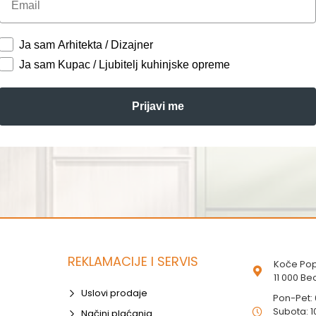
Ja sam Arhitekta / Dizajner
Ja sam Kupac / Ljubitelj kuhinjske opreme
Prijavi me
REKLAMACIJE I SERVIS
Koče Pop
11 000 B
Uslovi prodaje
Pon-Pet:
Subota: 1
Načini plaćanja