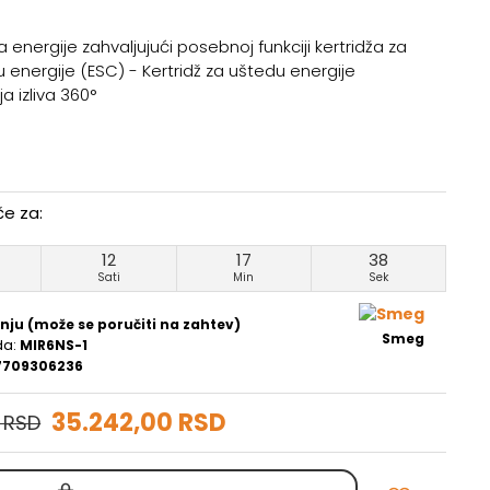
 energije zahvaljujući posebnoj funkciji kertridža za
 energije (ESC) - Kertridž za uštedu energije
ja izliva 360°
če za:
12
17
37
Sati
Min
Sek
nju (može se poručiti na zahtev)
Smeg
da:
MIR6NS-1
7709306236
35.242,00 RSD
 RSD