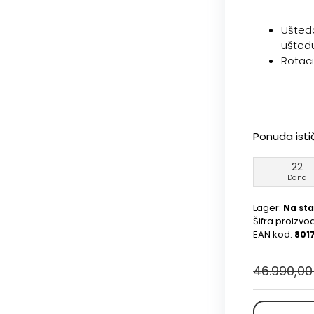
Ušteda
uštedu
Rotaci
Ponuda isti
22
Dana
Lager:
Na sta
Šifra proizvo
EAN kod:
801
46.990,00