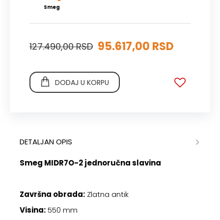
Smeg
95.617,00 RSD
127.490,00 RSD
DODAJ U KORPU
DETALJAN OPIS
Smeg MIDR7O-2 jednoručna slavina
Završna obrada:
Zlatna antik
Visina:
550 mm