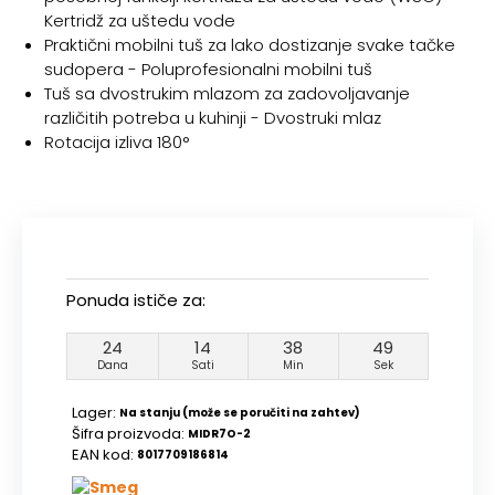
Kertridž za uštedu vode
Praktični mobilni tuš za lako dostizanje svake tačke
sudopera - Poluprofesionalni mobilni tuš
Tuš sa dvostrukim mlazom za zadovoljavanje
različitih potreba u kuhinji - Dvostruki mlaz
Rotacija izliva 180°
Ponuda ističe za:
24
14
38
49
Dana
Sati
Min
Sek
Lager:
Na stanju (može se poručiti na zahtev)
Šifra proizvoda:
MIDR7O-2
EAN kod:
8017709186814