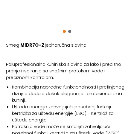
Smeg
MIDR7O-2
jednoručna slavina
Poluprofesionalna kuhinjska slavina za lako i precizno
pranje i ispiranje sa snažnim protokom vode i
preciznom kontrolom.
Kombinacija napredne funkcionalnosti i prefinjenog
dizajna dodaje dašak elegancije i profesionalizma
kuhinji.
Ušteda energije zahvaljujući posebnoj funkciji
kertridža za uštedu energije (ESC) - Kertridž za
uštedu energije
Potrošnja vode može se smanjiti zahvaljujući
posebnoj funkciji kertridža za uštedu vode (WSC) -