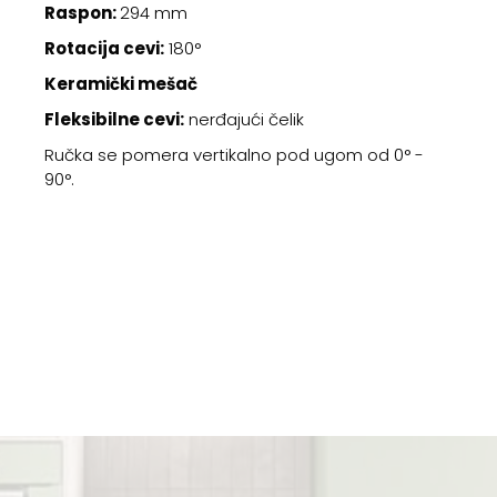
Raspon:
294 mm
Rotacija cevi:
180°
Keramički mešač
Fleksibilne cevi:
nerđajući čelik
Ručka se pomera vertikalno pod ugom od 0° -
90°.