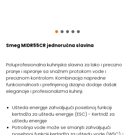
Smeg MIDR55CR jednoručna slavina
Poluprofesionalna kuhinjska slavina za lako i precizno
pranje i ispiranje sa snažnim protokom vode i
preciznom kontrolom. Kombinacija napredne
funkcionalnosti i prefinjenog dizajna dodaje dašak
elegancije i profesionalizma kuhinji.
Ušteda energije zahvaljujući posebnoj funkciji
kertridža za uštedu energije (ESC) - Kertridž za
uštedu energije
Potrošnja vode može se smanjiti zahvaljujući
posebnoj funkciji kertridža za uštedu vode (WSC) -