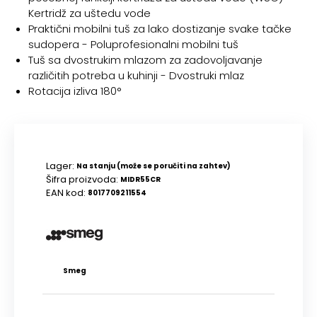
Kertridž za uštedu vode
Praktični mobilni tuš za lako dostizanje svake tačke
sudopera - Poluprofesionalni mobilni tuš
Tuš sa dvostrukim mlazom za zadovoljavanje
različitih potreba u kuhinji - Dvostruki mlaz
Rotacija izliva 180°
Lager:
Na stanju (može se poručiti na zahtev)
Šifra proizvoda:
MIDR55CR
EAN kod:
8017709211554
Smeg