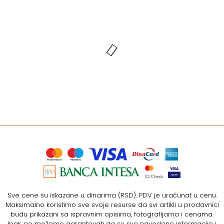
Sve cene su iskazane u dinarima (RSD). PDV je uračunat u cenu.
Maksimalno koristimo sve svoje resurse da svi artikli u prodavnici
budu prikazani sa ispravnim opisima, fotografijama i cenama.
Ipak, ne možemo garantovati da su sve navedene informacije i