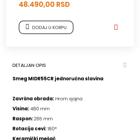
48.490,00 RSD
DODAJ U KORPU
DETALJAN OPIS
Smeg MIDR55CR jednoručna slavina
Završna obrada:
Hrom sjajna
Visina:
480 mm
Raspon:
265 mm
Rotacija cevi:
180°
Keramički mešač