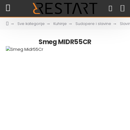
Sve kategorije
Kuhinje
Sudopere i slavine
Slavi
Smeg MIDR55CR