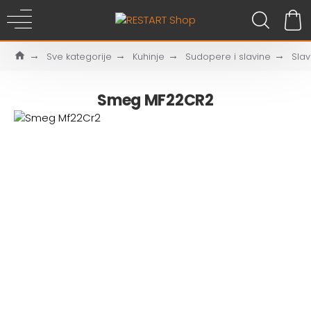
Sve kategorije
Kuhinje
Sudopere i slavine
Slav
Smeg MF22CR2