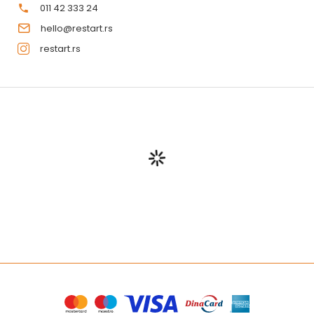
011 42 333 24
hello@restart.rs
restart.rs