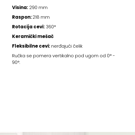
Visina:
290 mm
Raspon:
218 mm
Rotacija cevi:
360°
Keramički mešač
Fleksibilne cevi:
nerđajući čelik
Ručka se pomera vertikalno pod ugom od 0° -
90°.