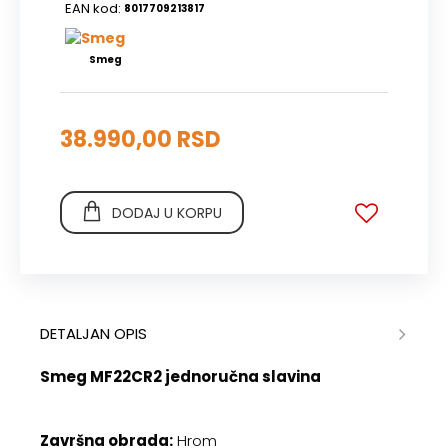
EAN kod:
8017709213817
Smeg
38.990,00 RSD
DODAJ U KORPU
DETALJAN OPIS
Smeg MF22CR2 jednoručna slavina
Završna obrada:
Hrom