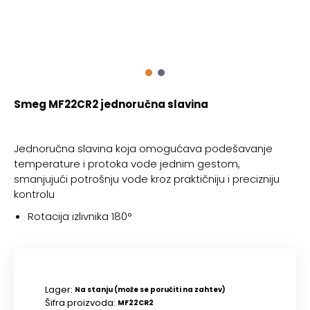
Smeg MF22CR2 jednoručna slavina
Jednoručna slavina koja omogućava podešavanje
temperature i protoka vode jednim gestom,
smanjujući potrošnju vode kroz praktičniju i precizniju
kontrolu
Rotacija izlivnika 180°
Lager:
Na stanju (može se poručiti na zahtev)
Šifra proizvoda:
MF22CR2