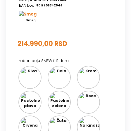
EAN kod:
8017709342944
Smeg
214.990,00 RSD
Izaberi boju SMEG frižidera
Siva
Bela
Krem
Pastelno
Pastelno
Roze
plava
zelena