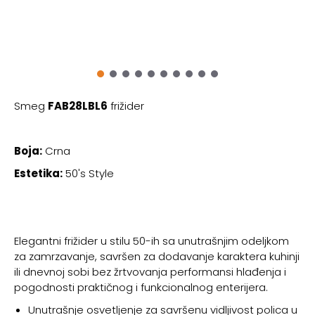
Smeg
FAB28LBL6
frižider
Boja:
Crna
Estetika:
50's Style
Elegantni frižider u stilu 50-ih sa unutrašnjim odeljkom
za zamrzavanje, savršen za dodavanje karaktera kuhinji
ili dnevnoj sobi bez žrtvovanja performansi hlađenja i
pogodnosti praktičnog i funkcionalnog enterijera.
Unutrašnje osvetljenje za savršenu vidljivost polica u