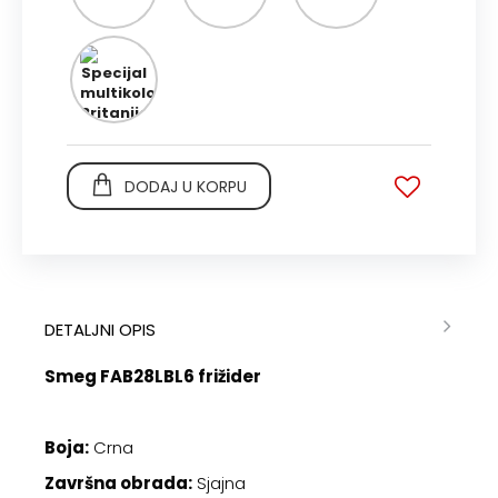
Crvena
Žuta
Narandžasta
Specijal
multikolor/Velika
Britanija
DODAJ U KORPU
DETALJNI OPIS
Smeg FAB28LBL6 frižider
Boja:
Crna
Završna obrada:
Sjajna