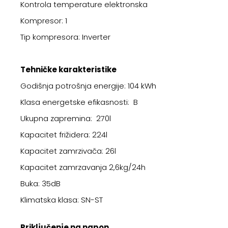
Kontrola temperature elektronska
Kompresor: 1
Tip kompresora: Inverter
Tehničke karakteristike
Godišnja potrošnja energije: 104 kWh
Klasa energetske efikasnosti: B
Ukupna zapremina: 270l
Kapacitet frižidera: 224l
Kapacitet zamrzivača: 26l
Kapacitet zamrzavanja 2,6kg/24h
Buka: 35dB
Klimatska klasa: SN-ST
Priključenje na napon