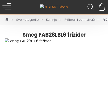
Sve kategorije
Kuhinje
Frižideri i zamrzivači
Friž
Smeg FAB28LBL6 frižider