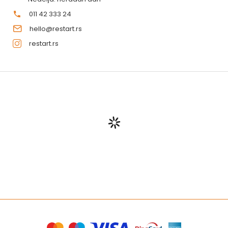
011 42 333 24
hello@restart.rs
restart.rs