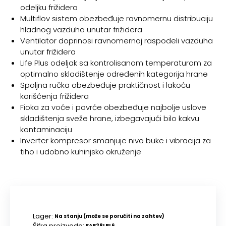
odeljku frižidera
Multiflov sistem obezbeđuje ravnomernu distribuciju
hladnog vazduha unutar frižidera
Ventilator doprinosi ravnomernoj raspodeli vazduha
unutar frižidera
Life Plus odeljak sa kontrolisanom temperaturom za
optimalno skladištenje određenih kategorija hrane
Spoljna ručka obezbeđuje praktičnost i lakoću
korišćenja frižidera
Fioka za voće i povrće obezbeđuje najbolje uslove
skladištenja sveže hrane, izbegavajući bilo kakvu
kontaminaciju
Inverter kompresor smanjuje nivo buke i vibracija za
tiho i udobno kuhinjsko okruženje
Lager:
Na stanju (može se poručiti na zahtev)
Šifra proizvoda:
FAB28LBL6