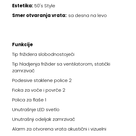
Estetika:
50's Style
Smer otvaranja vrata:
sa desna na levo
Funkcije
Tip frižidera slobodnostojeći
Tip hladjenja frižider sa ventilatorom, statički
zamrzivač
Podesive staklene police 2
Fioka za voće i povrće 2
Polica za flaše 1
Unutrašnje LED svetlo
Unutrašnji odeljak zamrzivač
Alarm za otvorena vrata akustični i vizuelni