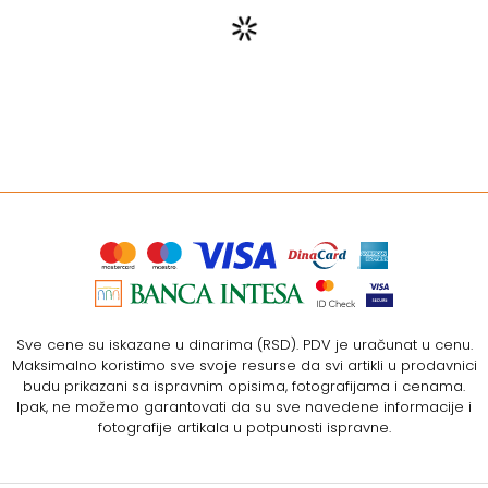
Sve cene su iskazane u dinarima (RSD). PDV je uračunat u cenu.
Maksimalno koristimo sve svoje resurse da svi artikli u prodavnici
budu prikazani sa ispravnim opisima, fotografijama i cenama.
Ipak, ne možemo garantovati da su sve navedene informacije i
fotografije artikala u potpunosti ispravne.