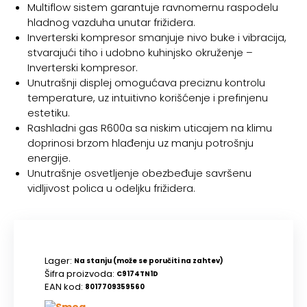
Multiflow sistem garantuje ravnomernu raspodelu
hladnog vazduha unutar frižidera.
Inverterski kompresor smanjuje nivo buke i vibracija,
stvarajući tiho i udobno kuhinjsko okruženje –
Inverterski kompresor.
Unutrašnji displej omogućava preciznu kontrolu
temperature, uz intuitivno korišćenje i prefinjenu
estetiku.
Rashladni gas R600a sa niskim uticajem na klimu
doprinosi brzom hlađenju uz manju potrošnju
energije.
Unutrašnje osvetljenje obezbeđuje savršenu
vidljivost polica u odeljku frižidera.
Lager:
Na stanju (može se poručiti na zahtev)
Šifra proizvoda:
C9174TN1D
EAN kod:
8017709359560