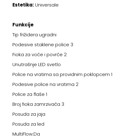
Estetika:
Universale
Funkcije
Tip frižidera ugradni
Podesive staklene police 3
Fioka za voće i povrće 2
Unutrašnje LED svetlo
Police na vratima sa providnim poklopcem 1
Podesive police na vratima 2
Police za flaše 1
Broj fioka zamrzivača 3
Posuda za jaja
Posuda za led
MultiFlow:Da