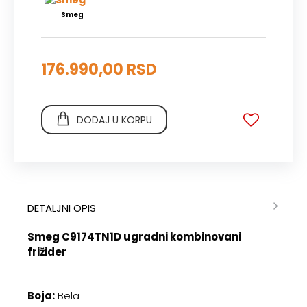
Smeg
176.990,00 RSD
DODAJ U KORPU
DETALJNI OPIS
Smeg C9174TN1D ugradni kombinovani
frižider
Boja:
Bela