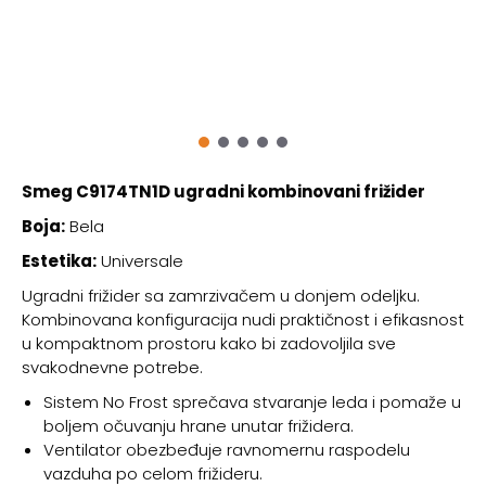
Smeg C9174TN1D ugradni kombinovani frižider
Boja:
Bela
Estetika:
Universale
Ugradni frižider sa zamrzivačem u donjem odeljku.
Kombinovana konfiguracija nudi praktičnost i efikasnost
u kompaktnom prostoru kako bi zadovoljila sve
svakodnevne potrebe.
Sistem No Frost sprečava stvaranje leda i pomaže u
boljem očuvanju hrane unutar frižidera.
Ventilator obezbeđuje ravnomernu raspodelu
vazduha po celom frižideru.