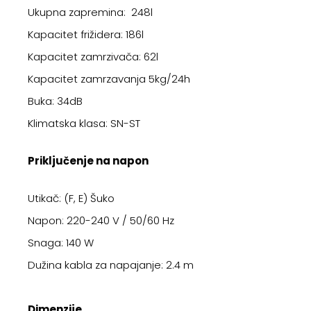
Ukupna zapremina: 248l
Kapacitet frižidera: 186l
Kapacitet zamrzivača: 62l
Kapacitet zamrzavanja 5kg/24h
Buka: 34dB
Klimatska klasa: SN-ST
Priključenje na napon
Utikač: (F, E) Šuko
Napon: 220-240 V / 50/60 Hz
Snaga: 140 W
Dužina kabla za napajanje: 2.4 m
Dimenzije