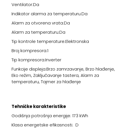
Ventilator:Da
Indikator alarma za temperaturu:Da
Alarm za otvorena vrata:Da
Alarm za temperaturu:Da
Tip kontrole temperature:Elektronska
Broj kompresora:1
Tip kompresora:Inverter
Funkcije displeja:Brzo zamrzavanje, Brzo hlađenje,
Eko režim, Zaključavanje tastera, Alarm za
temperaturu, Tajmer za hlađenje
Tehničke karakteristike
Godišnja potrošnja energije: 173 kWh
Klasa energetske efikasnosti: D