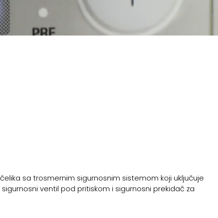
čelika sa trosmernim sigurnosnim sistemom koji uključuje
, sigurnosni ventil pod pritiskom i sigurnosni prekidač za