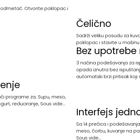
 podmetač. Otvorite poklopac i
Čelično
Sadrži veliku posudu za kuv
poklopac i stavite u mašinu 
Bez upotrebe 
3 načina podešavanja za ispu
opada iznutra bez ispuštanja
automatski brzi pritisak ko
ćenje
jući programe za; Supu, meso,
gurt, reduciranje, Sous vide...
Interfejs jed
Sa 14 prečica i podešavanja
meso, čorbu, kuvanje na pari
Sous vide...