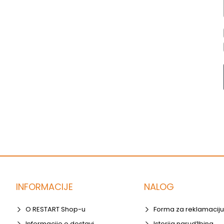
INFORMACIJE
NALOG
O RESTART Shop-u
Forma za reklamaciju
Informacije o dostavi
Istorija narudžbina