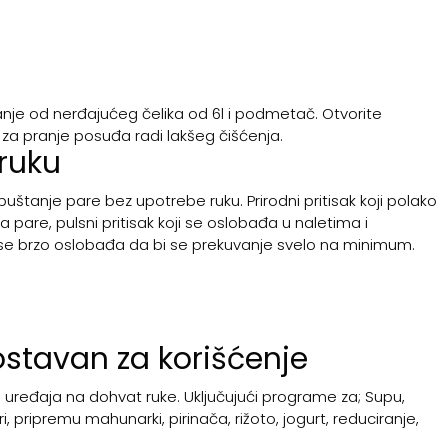
anje od nerđajućeg čelika od 6l i podmetač. Otvorite
za pranje posuđa radi lakšeg čišćenja.
ruku
štanje pare bez upotrebe ruku. Prirodni pritisak koji polako
 pare, pulsni pritisak koji se oslobađa u naletima i
ji se brzo oslobađa da bi se prekuvanje svelo na minimum.
nostavan za korišćenje
 uređaja na dohvat ruke. Uključujući programe za; Supu,
, pripremu mahunarki, pirinača, rižoto, jogurt, reduciranje,