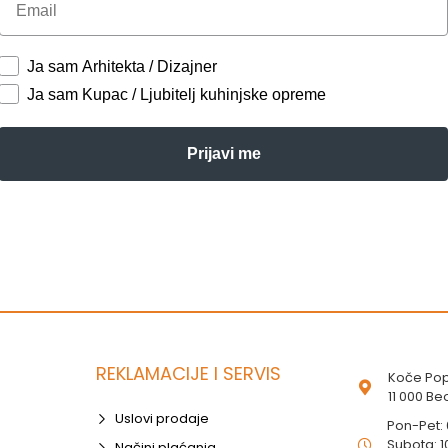
Ja sam Arhitekta / Dizajner
Ja sam Kupac / Ljubitelj kuhinjske opreme
Prijavi me
REKLAMACIJE I SERVIS
Koče Pop
11 000 B
Uslovi prodaje
Pon-Pet:
Subota: 1
Načini plaćanja