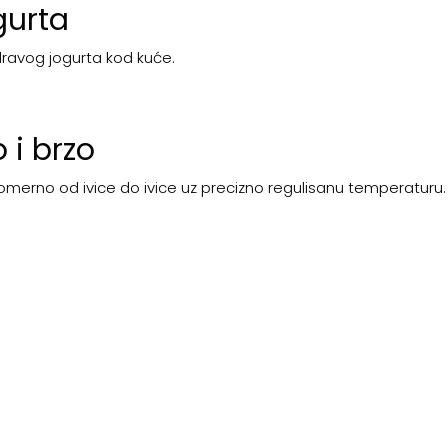
gurta
dravog jogurta kod kuće.
 i brzo
omerno od ivice do ivice uz precizno regulisanu temperaturu.
.