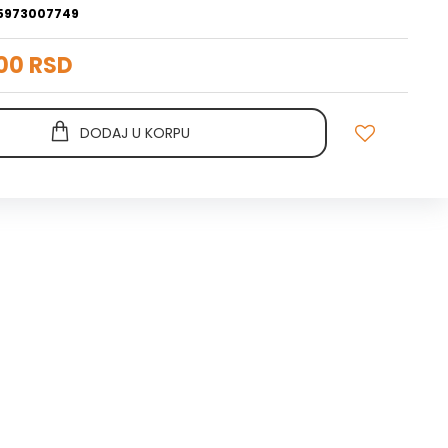
5973007749
00 RSD
DODAJ U KORPU