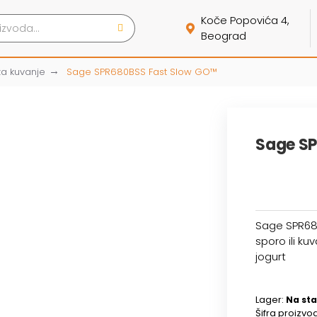
Koče Popovića 4,
Beograd
za kuvanje
Sage SPR680BSS Fast Slow GO™
Sage S
Sage SPR680
sporo ili ku
jogurt
Lager:
Na sta
Šifra proizvo