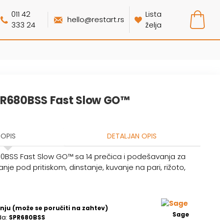
011 42
Lista
hello@restart.rs
333 24
želja
PR680BSS Fast Slow GO™
OPIS
DETALJAN OPIS
BSS Fast Slow GO™ sa 14 prečica i podešavanja za
vanje pod pritiskom, dinstanje, kuvanje na pari, rižoto,
nju (može se poručiti na zahtev)
Sage
da:
SPR680BSS