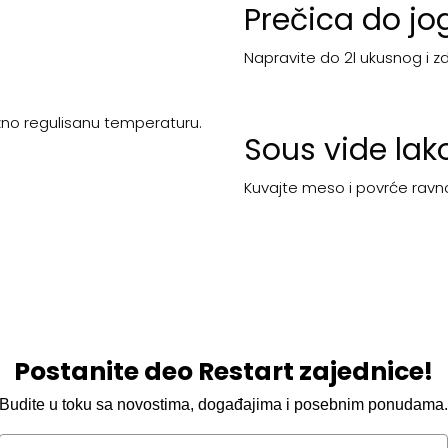
Prečica do jo
Napravite do 2l ukusnog i z
zno regulisanu temperaturu.
Sous vide lako
Kuvajte meso i povrće ravn
Postanite deo Restart zajednice!
Budite u toku sa novostima, događajima i posebnim ponudama
Email