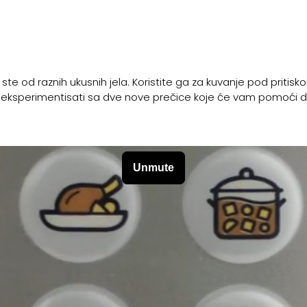
 ste od raznih ukusnih jela. Koristite ga za kuvanje pod pritisko
eksperimentisati sa dve nove prečice koje će vam pomoći da n