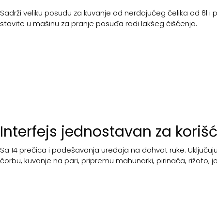
Sadrži veliku posudu za kuvanje od nerđajućeg čelika od 6l i
stavite u mašinu za pranje posuđa radi lakšeg čišćenja.
Interfejs jednostavan za koriš
Sa 14 prečica i podešavanja uređaja na dohvat ruke. Uključu
čorbu, kuvanje na pari, pripremu mahunarki, pirinača, rižoto, jo