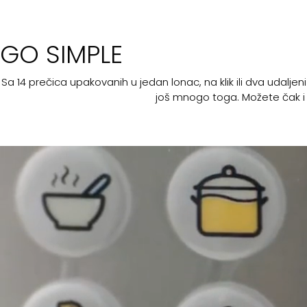
GO SIMPLE
Sa 14 prečica upakovanih u jedan lonac, na klik ili dva udaljeni
još mnogo toga. Možete čak i 