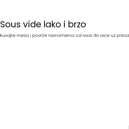
Sous vide lako i brzo
Kuvajte meso i povrće ravnomerno od ivice do ivice uz preci