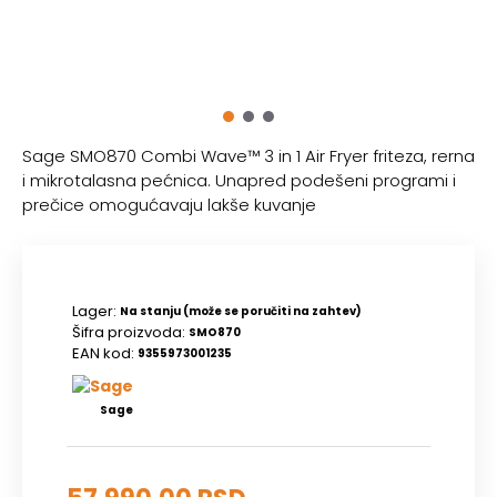
Sage SMO870 Combi Wave™ 3 in 1 Air Fryer friteza, rerna
i mikrotalasna pećnica. Unapred podešeni programi i
prečice omogućavaju lakše kuvanje
Lager:
Na stanju (može se poručiti na zahtev)
Šifra proizvoda:
SMO870
EAN kod:
9355973001235
Sage