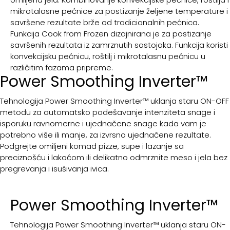
mikrotalasne pećnice za postizanje željene temperature i
savršene rezultate brže od tradicionalnih pećnica.
Funkcija Cook from Frozen dizajnirana je za postizanje
savršenih rezultata iz zamrznutih sastojaka. Funkcija koristi
konvekcijsku pećnicu, roštilj i mikrotalasnu pećnicu u
različitim fazama pripreme.
Power Smoothing Inverter™
Tehnologija Power Smoothing Inverter™ uklanja staru ON-OFF
metodu za automatsko podešavanje intenziteta snage i
isporuku ravnomerne i ujednačene snage kada vam je
potrebno više ili manje, za izvrsno ujednačene rezultate.
Podgrejte omiljeni komad pizze, supe i lazanje sa
preciznošću i lakoćom ili delikatno odmrznite meso i jela bez
pregrevanja i isušivanja ivica.
Power Smoothing Inverter™
Tehnologija Power Smoothing Inverter™ uklanja staru ON-