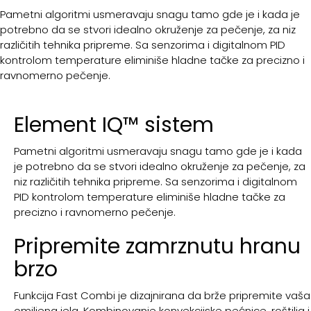
Pametni algoritmi usmeravaju snagu tamo gde je i kada je
potrebno da se stvori idealno okruženje za pečenje, za niz
različitih tehnika pripreme. Sa senzorima i digitalnom PID
kontrolom temperature eliminiše hladne tačke za precizno i
ravnomerno pečenje.
Element IQ™ sistem
Pametni algoritmi usmeravaju snagu tamo gde je i kada
je potrebno da se stvori idealno okruženje za pečenje, za
niz različitih tehnika pripreme. Sa senzorima i digitalnom
PID kontrolom temperature eliminiše hladne tačke za
precizno i ravnomerno pečenje.
Pripremite zamrznutu hranu
brzo
Funkcija Fast Combi je dizajnirana da brže pripremite vaša
omiljena jela. Kombinovanje konvekcijske pećnice, roštilja i