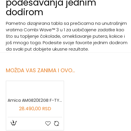
podešavanja jednim
dodirom
Pametno dizajnirana tabla sa prečicama na unutrašnjim
vratima Combi Wave™ 3 u 1 za uobičajene zadatke kao
što su topljenje čokolade, omekšavanje putera, kokice i
još mnogo toga. Podesite svoje favorite jednim dodirom
da svaki put dobijete ukusne rezultate.
MOŽDA VAS ZANIMA I OVO...
Amica AMGB20E2GB F-TYPE
28.490,00 RSD