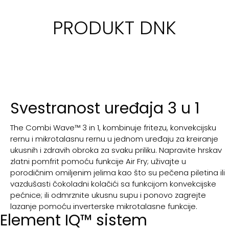
PRODUKT DNK
Svestranost uređaja 3 u 1
The Combi Wave™ 3 in 1, kombinuje fritezu, konvekcijsku
rernu i mikrotalasnu rernu u jednom uređaju za kreiranje
ukusnih i zdravih obroka za svaku priliku. Napravite hrskav
zlatni pomfrit pomoću funkcije Air Fry; uživajte u
porodičnim omiljenim jelima kao što su pečena piletina ili
vazdušasti čokoladni kolačići sa funkcijom konvekcijske
pećnice; ili odmrznite ukusnu supu i ponovo zagrejte
lazanje pomoću inverterske mikrotalasne funkcije.
Element IQ™ sistem