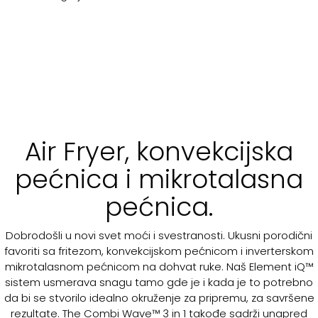
Air Fryer, konvekcijska
pećnica i mikrotalasna
pećnica.
Dobrodošli u novi svet moći i svestranosti. Ukusni porodični
favoriti sa fritezom, konvekcijskom pećnicom i inverterskom
mikrotalasnom pećnicom na dohvat ruke. Naš Element iQ™
sistem usmerava snagu tamo gde je i kada je to potrebno
da bi se stvorilo idealno okruženje za pripremu, za savršene
rezultate. The Combi Wave™ 3 in 1 takođe sadrži unapred