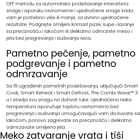
OFF metodu za automatsko podešavanje intenziteta
snage i isporuku ravnomerne i ujednačene snage kada
vam je potrebno više ili manje, za izvrsno ujednačene
rezultate. Podgrejte omiljeni komad pizze, supe i lazanje
sa preciznošću i lakoćom ili delikatno odmrznite meso i
jela bez pregrevanja i isušivanja ivica.
Pametno pečenje, pametno
podgrevanje i pametno
odmrzavanje
Sa 19 ugrađenih pametnih podešavanja, uključujući Smart
Cook, Smart Reheat i Smart Defrost, The Combi Wave™ 3
u 1 stavlja svu snagu na dohvat ruke. Ujednačena niska
temperatura isporučuje toplotu ravnomerno bez
pregrevanja i isušivanja omogućavajući vam da kuvate sa
lakoćom, ponovo zagrevate sa preciznošću i delikatno
odmrzavate omiljena jela.
Meko zatvaranje vrata i tiši