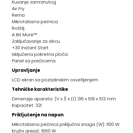
Kuvanje zamrznutog
Air Fry
Rerna
Mikrotalasna pećnica
Roštilj
A Bit More™
Zaključavanje za decu
+30 Instant Start
Isključena pokretna ploča
Panel sa prečicama
Upravljanje
LCD ekran sa pozadinskim osvetljenjem
Tehničke karakteristike
Dimenzije aparata: (V x Š x D) 316 x 519 x 513 mm
Kapacitet: 32l
Priključenje na napon
Mikrotalasna pećnica priključna snaga (W): 1100 W
Kružni grejač: 1550 W