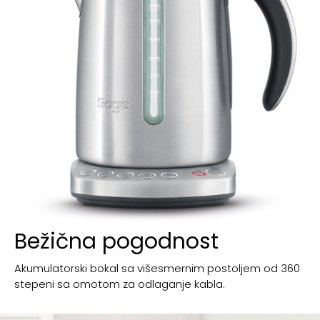
Bežična pogodnost
Akumulatorski bokal sa višesmernim postoljem od 360
stepeni sa omotom za odlaganje kabla.