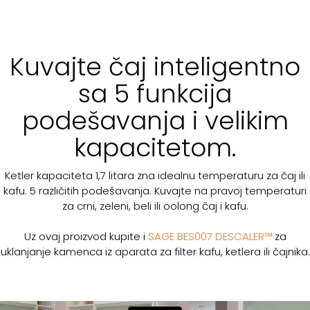
Kuvajte čaj inteligentno
sa 5 funkcija
podešavanja i velikim
kapacitetom.
Ketler kapaciteta 1,7 litara zna idealnu temperaturu za čaj ili
kafu. 5 različitih podešavanja. Kuvajte na pravoj temperaturi
za crni, zeleni, beli ili oolong čaj i kafu.
Uz ovaj proizvod kupite i
SAGE BES007 DESCALER™
za
uklanjanje kamenca iz aparata za filter kafu, ketlera ili čajnika.