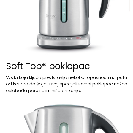
Soft Top® poklopac
Voda koja ključa predstavlja nekoliko opasnosti na putu
od ketlera do šolje. Ovaj specijalizovani poklopac nežno
oslobađa paru i eliminiše prskanje.