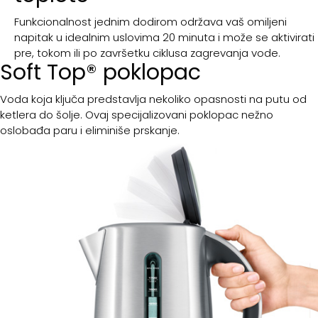
Funkcionalnost jednim dodirom održava vaš omiljeni
napitak u idealnim uslovima 20 minuta i može se aktivirati
pre, tokom ili po završetku ciklusa zagrevanja vode.
Soft Top® poklopac
Voda koja ključa predstavlja nekoliko opasnosti na putu od
ketlera do šolje. Ovaj specijalizovani poklopac nežno
oslobađa paru i eliminiše prskanje.