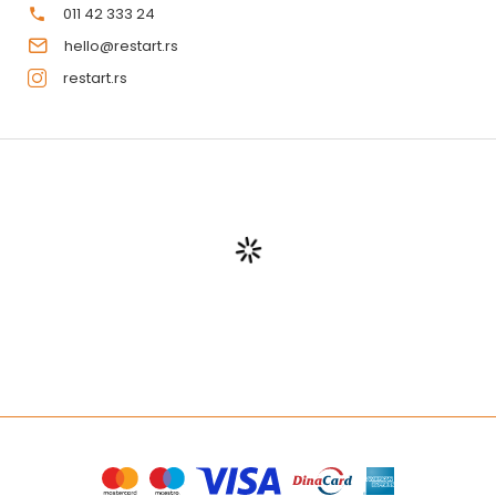
011 42 333 24
hello@restart.rs
restart.rs