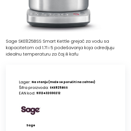
Sage SKE825BSS Smart Kettle grejač za vodu sa
kapacitetom od 1.7l i 5 podešavanja koja odredjuju
idealnu temperaturu za čaj ili kafu
Lager:
Na stanju (može se poručiti na zahtev)
Šifra proizvoda:
SKE825BSS
EAN kod:
9312432030212
Sage