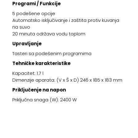
Programi / Funkcije
5 podešene opcije
Automatsko isključivanje i zaštita protiv kuvanja
na suvo
20 minuta održava vodu toplom
Upravljanje
Tasteri sa podešenim programima
Tehničke karakteristike
Kapacitet: 1.7 l
Dimenzije aparata: (V x Š x D) 246 x 185 x 183 mm
Priključenje na napon
Priključna snaga (W): 2400 W