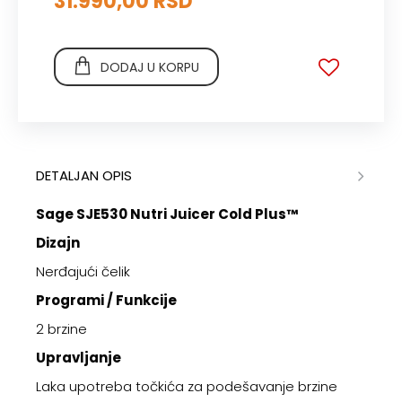
31.990,00 RSD
DODAJ U KORPU
DETALJAN OPIS
Sage SJE530 Nutri Juicer Cold Plus™
Dizajn
Ner
đ
ajući čelik
Programi / Funkcije
2 brzine
Upravljanje
Laka upotreba točkića za podešavanje brzine