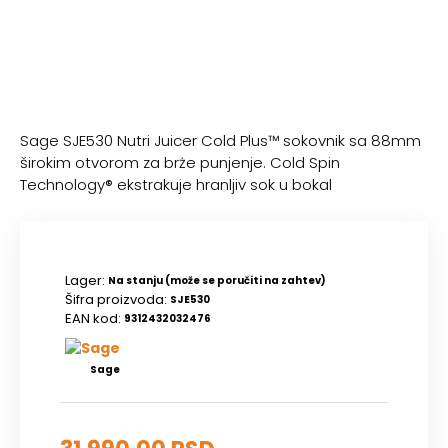
Sage SJE530 Nutri Juicer Cold Plus™ sokovnik sa 88mm
širokim otvorom za brże punjenje. Cold Spin
Technology® ekstrakuje hranljiv sok u bokal
Lager:
Na stanju (može se poručiti na zahtev)
Šifra proizvoda:
SJE530
EAN kod:
9312432032476
Sage