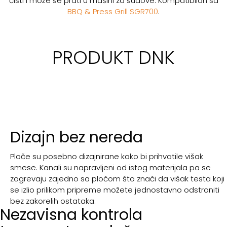
čisti i može se prati u mašini za sudove. Kompatibilan sa
BBQ & Press Grill SGR700
.
PRODUKT DNK
Dizajn bez nereda
Ploče su posebno dizajnirane kako bi prihvatile višak
smese. Kanali su napravljeni od istog materijala pa se
zagrevaju zajedno sa pločom što znači da višak testa koji
se izlio prilikom pripreme možete jednostavno odstraniti
bez zakorelih ostataka.
Nezavisna kontrola