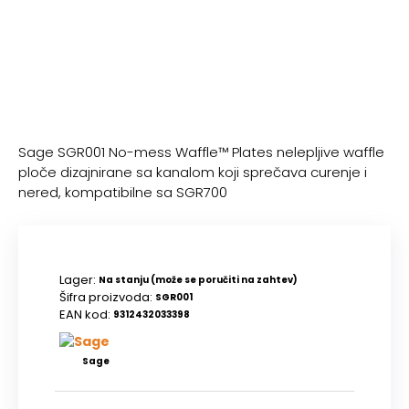
Sage SGR001 No-mess Waffle™ Plates nelepljive waffle
ploče dizajnirane sa kanalom koji sprečava curenje i
nered, kompatibilne sa SGR700
Lager:
Na stanju (može se poručiti na zahtev)
Šifra proizvoda:
SGR001
EAN kod:
9312432033398
Sage