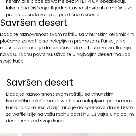
Keramičke ploče za waffle bez PTFE i PFOA obezbeđuju
lako ručno čišćenje. Ili jednostavno stavite ih u mašinu za
pranje posuđa za lako i praktično čišćenje.
Savršen desert
Dodajte raznovrsnost svom roštilju sa vrhunskim keramičkim
pločama za waffle sa nelepljivim premazom. Funkcija No-
mess dizajnirana je da sprečava da se testo za waffle izlije
na vašu radnu površinu. Uživajte u najboljim desertima kod
svoje kuće.
Savršen desert
Dodajte raznovrsnost svom roštilju sa vrhunskim
keramičkim pločama za waffle sa nelepljivim premazom.
Funkcija No-mess dizajnirana je da sprečava da se testo
za waffle izlije na vašu radnu površinu. Uživajte u najboljim
desertima kod svoje kuće.