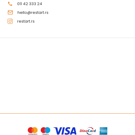
011 42 333 24
hello@restart.rs
restart.rs