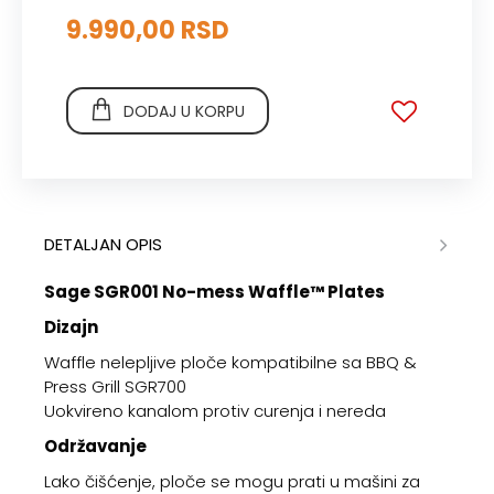
9.990,00 RSD
DODAJ U KORPU
DETALJAN OPIS
Sage SGR001 No-mess Waffle™ Plates
Dizajn
Waffle nelepljive ploče kompatibilne sa BBQ &
Press Grill SGR700
Uokvireno kanalom protiv curenja i nereda
Održavanje
Lako čišćenje, ploče se mogu prati u mašini za