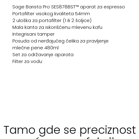
Sage Barista Pro SES878BST™ aparat za espresso
Portafilter visokog kvaliteta 54mm
2 uloška za portafilter (1 ili 2 šoljice)
Mala kanta za iskorišćenu mlevenu kafu
Integrisani tamper
Posuda od nerđajućeg čelika za pravljenje
mlečne pene 480ml
Set za održavanje aparata
Filter za vodu
Tamo gde se preciznost