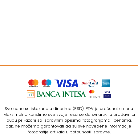
Sve cene su iskazane u dinarima (RSD). PDV je uračunat u cenu.
Maksimalno koristimo sve svoje resurse da svi artikli u prodavnici
budu prikazani sa ispravnim opisima, fotografijama i cenama.
Ipak, ne možemo garantovati da su sve navedene informacije i
fotografije artikala u potpunosti ispravne.