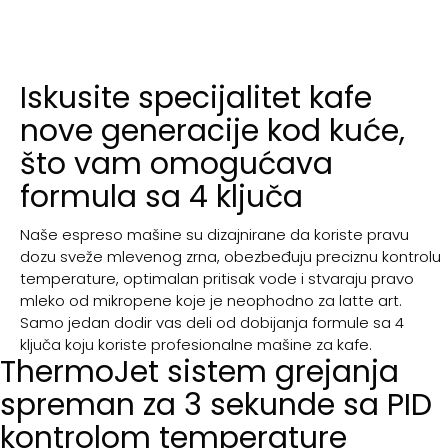
Iskusite specijalitet kafe
nove generacije kod kuće,
što vam omogućava
formula sa 4 ključa
Naše espreso mašine su dizajnirane da koriste pravu
dozu sveže mlevenog zrna, obezbeđuju preciznu kontrolu
temperature, optimalan pritisak vode i stvaraju pravo
mleko od mikropene koje je neophodno za latte art.
Samo jedan dodir vas deli od dobijanja formule sa 4
ključa koju koriste profesionalne mašine za kafe.
ThermoJet sistem grejanja
spreman za 3 sekunde sa PID
kontrolom temperature