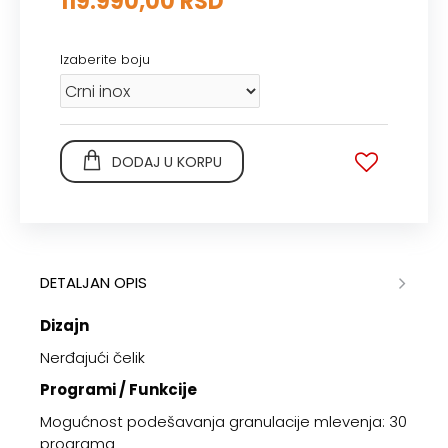
119.990,00 RSD
Izaberite boju
DODAJ U KORPU
DETALJAN OPIS
Dizajn
Nerđajući čelik
Programi / Funkcije
Mogućnost podešavanja granulacije mlevenja: 30
programa