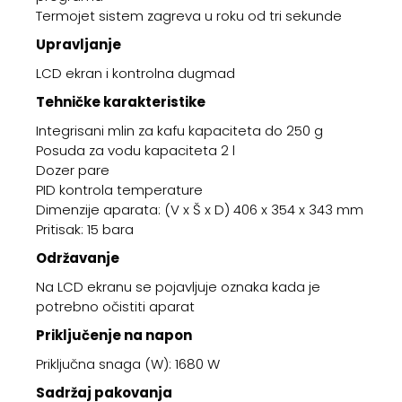
Termojet sistem zagreva u roku od tri sekunde
Upravljanje
LCD ekran i kontrolna dugmad
Tehničke karakteristike
Integrisani mlin za kafu kapaciteta do 250 g
Posuda za vodu kapaciteta 2 l
Dozer pare
PID kontrola temperature
Dimenzije aparata: (V x Š x D) 406 x 354 x 343 mm
Pritisak: 15 bara
Održavanje
Na LCD ekranu se pojavljuje oznaka kada je
potrebno očistiti aparat
Priključenje na napon
Priključna snaga (W): 1680 W
Sadržaj pakovanja