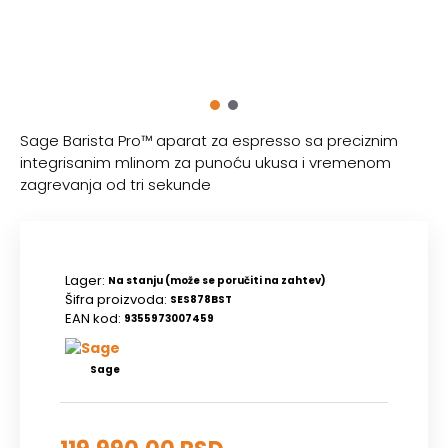
Sage Barista Pro™ aparat za espresso sa preciznim
integrisanim mlinom za punoću ukusa i vremenom
zagrevanja od tri sekunde
Lager:
Na stanju (može se poručiti na zahtev)
Šifra proizvoda:
SES878BST
EAN kod:
9355973007459
Sage