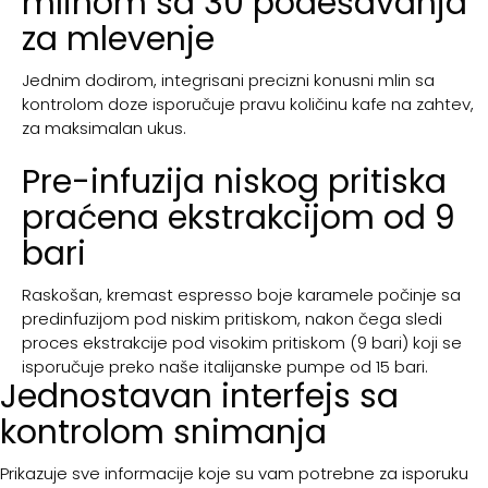
mlinom sa 30 podešavanja
za mlevenje
Jednim dodirom, integrisani precizni konusni mlin sa
kontrolom doze isporučuje pravu količinu kafe na zahtev,
za maksimalan ukus.
Pre-infuzija niskog pritiska
praćena ekstrakcijom od 9
bari
Raskošan, kremast espresso boje karamele počinje sa
predinfuzijom pod niskim pritiskom, nakon čega sledi
proces ekstrakcije pod visokim pritiskom (9 bari) koji se
isporučuje preko naše italijanske pumpe od 15 bari.
Jednostavan interfejs sa
kontrolom snimanja
Prikazuje sve informacije koje su vam potrebne za isporuku