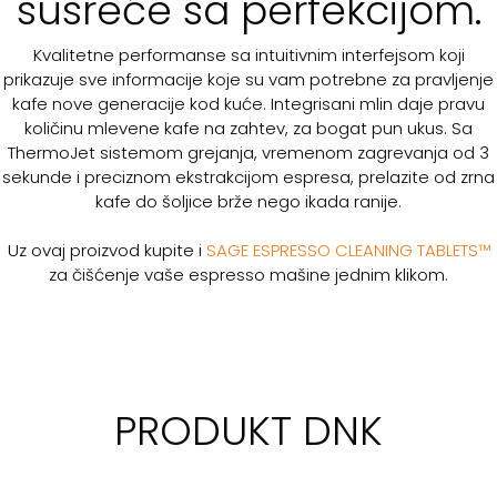
susreće sa perfekcijom.
Kvalitetne performanse sa intuitivnim interfejsom koji
prikazuje sve informacije koje su vam potrebne za pravljenje
kafe nove generacije kod kuće. Integrisani mlin daje pravu
količinu mlevene kafe na zahtev, za bogat pun ukus. Sa
ThermoJet sistemom grejanja, vremenom zagrevanja od 3
sekunde i preciznom ekstrakcijom espresa, prelazite od zrna
kafe do šoljice brže nego ikada ranije.
Uz ovaj proizvod kupite i
SAGE ESPRESSO CLEANING TABLETS™
za čišćenje vaše espresso mašine jednim klikom.
PRODUKT DNK