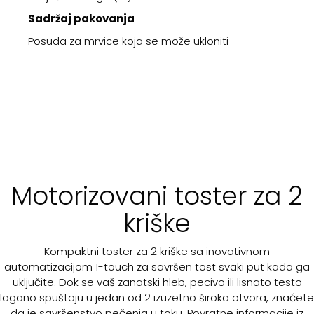
Sadržaj pakovanja
Posuda za mrvice koja se može ukloniti
Motorizovani toster za 2
kriške
Kompaktni toster za 2 kriške sa inovativnom
automatizacijom 1-touch za savršen tost svaki put kada ga
uključite. Dok se vaš zanatski hleb, pecivo ili lisnato testo
lagano spuštaju u jedan od 2 izuzetno široka otvora, znaćete
da je savršenstvo pečenja u toku. Povratne informacije iz