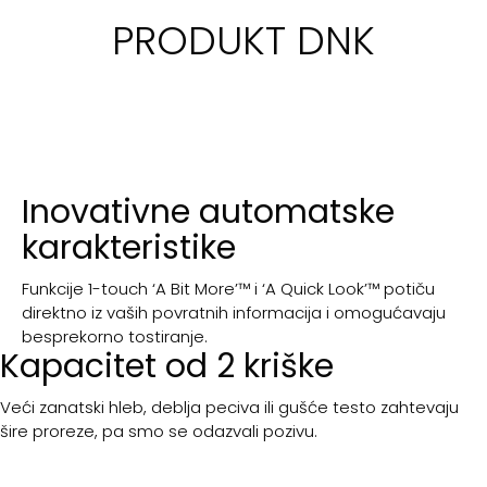
PRODUKT DNK
Inovativne automatske
karakteristike
Funkcije 1-touch ‘A Bit More’™ i ‘A Quick Look’™ potiču
direktno iz vaših povratnih informacija i omogućavaju
besprekorno tostiranje.
Kapacitet od 2 kriške
Veći zanatski hleb, deblja peciva ili gušće testo zahtevaju
šire proreze, pa smo se odazvali pozivu.