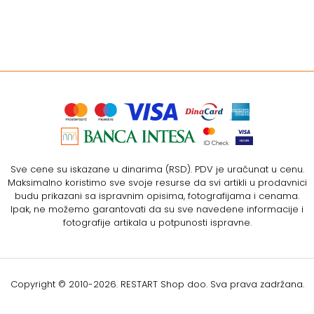
Sve cene su iskazane u dinarima (RSD). PDV je uračunat u cenu.
Maksimalno koristimo sve svoje resurse da svi artikli u prodavnici
budu prikazani sa ispravnim opisima, fotografijama i cenama.
Ipak, ne možemo garantovati da su sve navedene informacije i
fotografije artikala u potpunosti ispravne.
Copyright © 2010-
2026. RESTART Shop doo. Sva prava zadržana.
Softverska izrada: