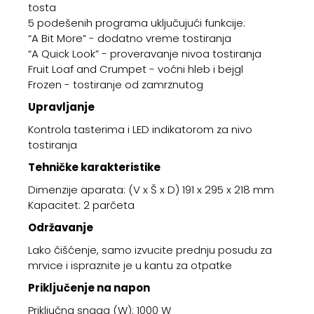
tosta
5 podešenih programa uključujući funkcije:
“A Bit More” - dodatno vreme tostiranja
“A Quick Look” - proveravanje nivoa tostiranja
Fruit Loaf and Crumpet - voćni hleb i bejgl
Frozen - tostiranje od zamrznutog
Upravljanje
Kontrola tasterima i LED indikatorom za nivo
tostiranja
Tehničke karakteristike
Dimenzije aparata: (V x Š x D) 191 x 295 x 218 mm
Kapacitet: 2 parčeta
Održavanje
Lako čišćenje, samo izvucite prednju posudu za
mrvice i ispraznite je u kantu za otpatke
Priključenje na napon
Priključna snaga (W): 1000 W