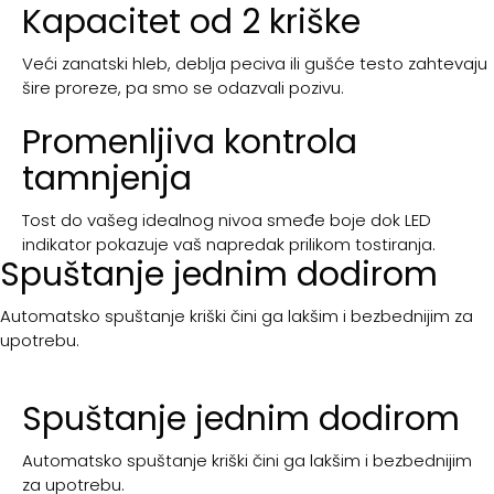
Kapacitet od 2 kriške
Veći zanatski hleb, deblja peciva ili gušće testo zahtevaju
šire proreze, pa smo se odazvali pozivu.
Promenljiva kontrola
tamnjenja
Tost do vašeg idealnog nivoa smeđe boje dok LED
indikator pokazuje vaš napredak prilikom tostiranja.
Spuštanje jednim dodirom
Automatsko spuštanje kriški čini ga lakšim i bezbednijim za
upotrebu.
Spuštanje jednim dodirom
Automatsko spuštanje kriški čini ga lakšim i bezbednijim
za upotrebu.