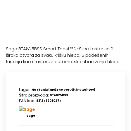
Sage BTA825BSS Smart Toast™ 2-Slice toster sa 2
široka otvora za svaku krišku hleba, 5 podešenih
funkcija kao i taster za automatsko ubacivanje hleba.
Lager:
Na stanju (može se poručiti na zahtev)
Šifra proizvoda:
BTA825BSS
EAN kod:
9312432030274
Sage