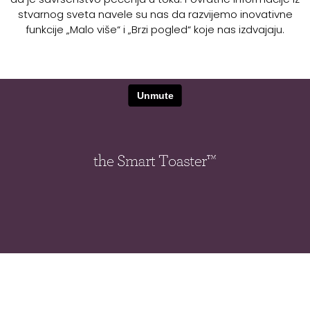
stvarnog sveta navele su nas da razvijemo inovativne
funkcije „Malo više“ i „Brzi pogled“ koje nas izdvajaju.