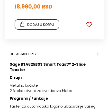
18.990,00 RSD
DODAJ U KORPU
DETALJAN OPIS
Sage BTA825BSS Smart Toast™ 2-Slice
Toaster
Dizajn
Metalno kućište
2 široka otvora za sve tipove hleba
Programi / Funkcije
Taster za automatsko lagano ubacivanje vašeg