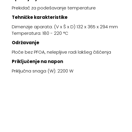
Prekidač za podešavanje temperature
Tehničke karakteristike
Dimenzije aparata: (V x Š x D) 132 x 365 x 294 mm
Temperatura:
180 - 220 °C
Održavanje
Ploče bez PFOA, nelepljive radi lakšeg čišćenja
Priključenje na napon
Priključna snaga (W): 2200 W