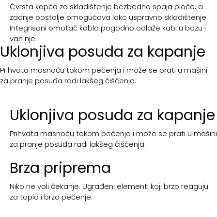
Čvrsta kopča za skladištenje bezbedno spaja ploče, a
zadnje postolje omogućava lako uspravno skladištenje.
Integrisani omotač kabla pogodno odlaže kabl u bazu i
van nje.
Uklonjiva posuda za kapanje
Prihvata masnoću tokom pečenja i može se prati u mašini
za pranje posuđa radi lakšeg čišćenja.
Uklonjiva posuda za kapanje
Prihvata masnoću tokom pečenja i može se prati u mašini
za pranje posuđa radi lakšeg čišćenja.
Brza priprema
Niko ne voli čekanje. Ugrađeni elementi koji brzo reaguju
za toplo i brzo pečenje.