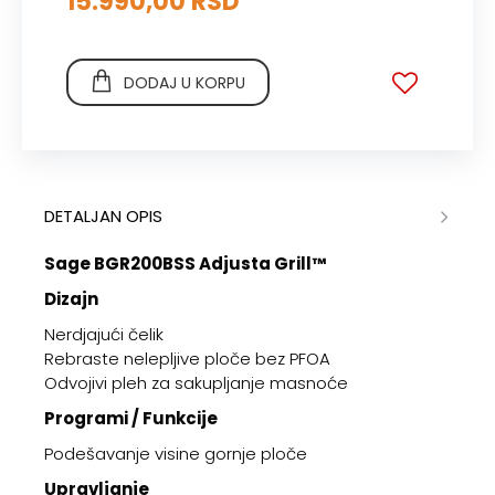
15.990,00 RSD
DODAJ U KORPU
DETALJAN OPIS
Sage BGR200BSS Adjusta Grill™
Dizajn
Nerdjajući čelik
Rebraste nelepljive ploče bez PFOA
Odvojivi pleh za sakupljanje masnoće
Programi / Funkcije
Podešavanje visine gornje ploče
Upravljanje