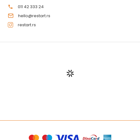
011 42 333 24
hello@restart.rs
restart.rs