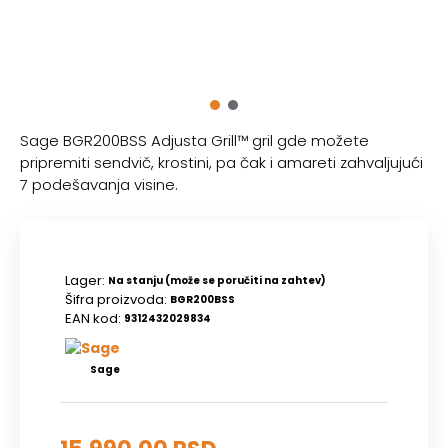
Sage BGR200BSS Adjusta Grill™ gril gde možete
pripremiti sendvič, krostini, pa čak i amareti zahvaljujući
7 podešavanja visine.
Lager:
Na stanju (može se poručiti na zahtev)
Šifra proizvoda:
BGR200BSS
EAN kod:
9312432029834
Sage