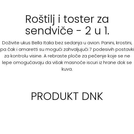
Roštilj i toster za
sendviče - 2 u 1.
Doživite ukus Bella Italia bez sedanja u avion. Panini, krostini,
pa čak i amaretti su mogući zahvaljujući 7 podesivih postavki
za kontrolu visine. A rebraste ploče za pečenje koje se ne
lepe omogućavaju da višak masnoće iscuri iz hrane dok se
kuva.
PRODUKT DNK