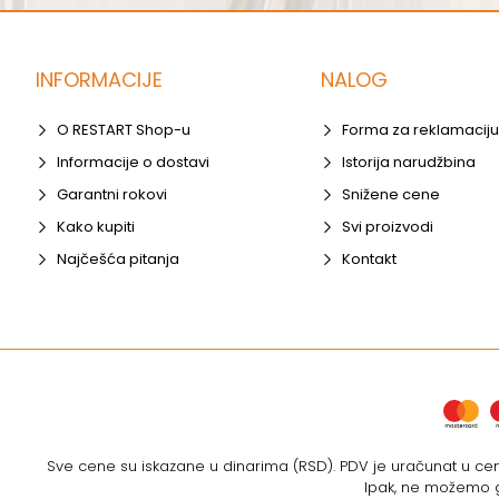
INFORMACIJE
NALOG
O RESTART Shop-u
Forma za reklamaciju
Informacije o dostavi
Istorija narudžbina
Garantni rokovi
Snižene cene
Kako kupiti
Svi proizvodi
Najčešća pitanja
Kontakt
Sve cene su iskazane u dinarima (RSD). PDV je uračunat u cenu
Ipak, ne možemo ga