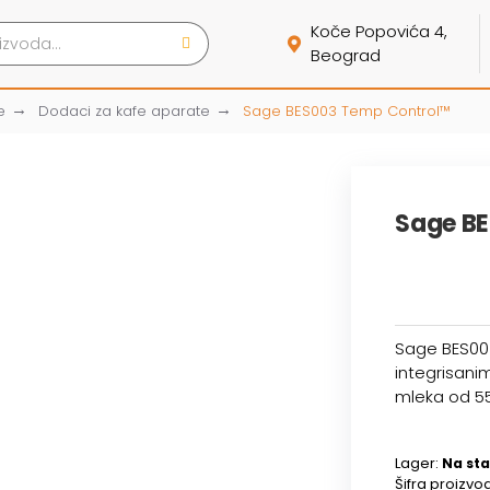
Koče Popovića 4,
Beograd
e
Dodaci za kafe aparate
Sage BES003 Temp Control™
Sage B
Sage BES00
integrisan
mleka od 55
Lager:
Na sta
Šifra proizvo