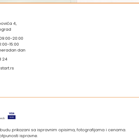
ovića 4,
eograd
 09:00-20:00
0:00-15:00
 neradan dan
3 24
tart.rs
i budu prikazani sa ispravnim opisima, fotografijama i cenama.
otpunosti ispravne.