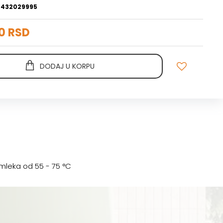
2432029995
0 RSD
DODAJ U KORPU
leka od 55 - 75 °C