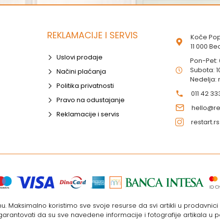
REKLAMACIJE I SERVIS
Koče Pop
11 000 B
Uslovi prodaje
Pon-Pet:
Subota: 1
Načini plaćanja
Nedelja:
Politika privatnosti
011 42 33
Pravo na odustajanje
hello@res
Reklamacije i servis
restart.rs
. Maksimalno koristimo sve svoje resurse da svi artikli u prodavnic
rantovati da su sve navedene informacije i fotografije artikala u p