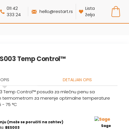
011 42
Lista
hello@restart.rs
333 24
želja
ES003 Temp Control™
OPIS
DETALJAN OPIS
3 Temp Control™ posuda za mlečnu penu sa
im termometrom za merenje optimalne temperature
 - 75 °C
nju (može se poručiti na zahtev)
Sage
da:
BES003