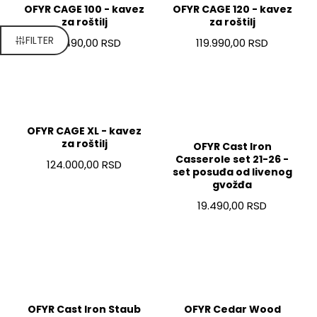
OFYR CAGE 100 - kavez
OFYR CAGE 120 - kavez
za roštilj
za roštilj
FILTER
65.490,00 RSD
119.990,00 RSD
OFYR CAGE XL - kavez
za roštilj
OFYR Cast Iron
Casserole set 21-26 -
124.000,00 RSD
set posuđa od livenog
gvožđa
19.490,00 RSD
OFYR Cast Iron Staub
OFYR Cedar Wood