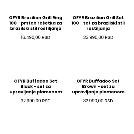
OFYR Brazilian Grill Ring
OFYR Brazilian Grill Set
100 - prsten rešetka za
100 - set za brazilski stil
brazilski stil roštiljanja
roštiljanja
16.490,00 RSD
33.990,00 RSD
OFYR Buffadoo Set
OFYR Buffadoo Set
Black - set za
Brown - set za
upravljanje plamenom
upravljanje plamenom
32.990,00 RSD
32.990,00 RSD