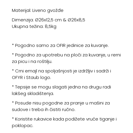
Materijal: Liveno gvožđe
Dimenzija: Ø26x12,5 cm & Ø26x8,5
Ukupna težina: 8,5kg
* Pogodno samo za OFIR jedinice za kuvanje.
* Pogodno za upotrebu na ploči za kuvanje, u rerni
za picu i na roštilju.
* Crni emajl na spoljašnjosti je izdržljiv i sadrži i
OFYR i Staub logo.
* Tepsije se mogu slagati jedna na drugu radi
lakšeg skladištenja.
* Posude nisu pogodne za pranje u mašini za
sudove i treba ih čistiti ručno.
* Koristite rukavice kada podižete vruće tiganje i
poklopac.