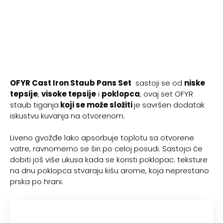
OFYR Cast Iron Staub Pans Set
sastoji se od
niske
tepsije
,
visoke tepsije
i
poklopca
, ovaj set OFYR
staub tiganja
koji se može složiti
je savršen dodatak
iskustvu kuvanja na otvorenom.
Liveno gvožđe lako apsorbuje toplotu sa otvorene
vatre, ravnomerno se širi po celoj posudi. Sastojci će
dobiti još više ukusa kada se koristi poklopac: teksture
na dnu poklopca stvaraju kišu arome, koja neprestano
prska po hrani.