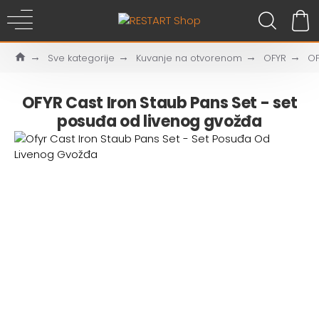
Sve kategorije
Kuvanje na otvorenom
OFYR
OF
OFYR Cast Iron Staub Pans Set - set
posuđa od livenog gvožđa