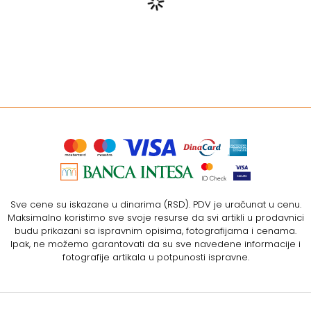
Sve cene su iskazane u dinarima (RSD). PDV je uračunat u cenu.
Maksimalno koristimo sve svoje resurse da svi artikli u prodavnici
budu prikazani sa ispravnim opisima, fotografijama i cenama.
Ipak, ne možemo garantovati da su sve navedene informacije i
fotografije artikala u potpunosti ispravne.