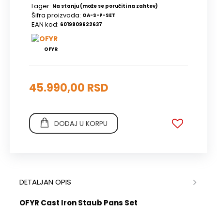
Lager:
Na stanju (može se poručiti na zahtev)
Šifra proizvoda:
OA-S-P-SET
EAN kod:
6019909622637
OFYR
45.990,00 RSD
DODAJ U KORPU
DETALJAN OPIS
OFYR Cast Iron Staub Pans Set