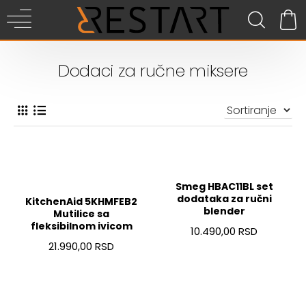
Dodaci za ručne miksere
Smeg HBAC11BL set
dodataka za ručni
KitchenAid 5KHMFEB2
blender
Mutilice sa
fleksibilnom ivicom
10.490,00 RSD
21.990,00 RSD