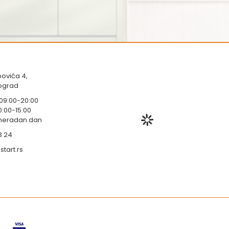
ovića 4,
eograd
 09:00-20:00
0:00-15:00
 neradan dan
3 24
tart.rs