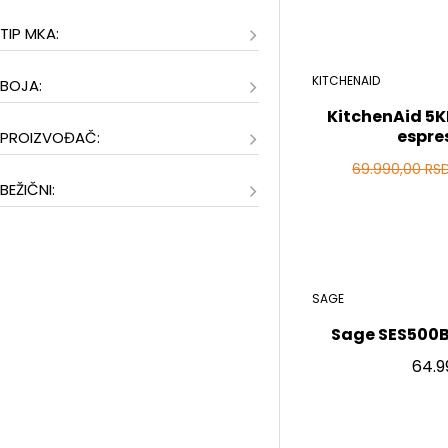
TIP MKA:
KITCHENAID
BOJA:
KitchenAid 5
espre
PROIZVOĐAČ:
69.990,00 RS
BEŽIČNI:
SAGE
Sage SES500B
64.9