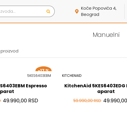
Koče Popovića 4,
Beograd
Manuelni
 proizvod
-17 %
5KES6403EBM
KITCHENAID
ES6403EBM Espresso
KitchenAid 5KES6403EDG 
parat
aparat
49.990,00 RSD
49.990,0
D
59.990,00 RSD