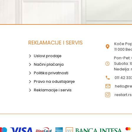
REKLAMACIJE I SERVIS
Koče Pop
11 000 B
Uslovi prodaje
Pon-Pet:
Subota: 1
Načini plaćanja
Nedelja:
Politika privatnosti
011 42 33
Pravo na odustajanje
hello@res
Reklamacije i servis
restart.rs