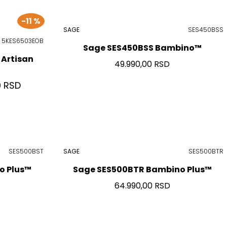
-11 %
SAGE
SES450BSS
5KES6503EOB
Sage SES450BSS Bambino™
 Artisan
49.990,00 RSD
0 RSD
SES500BST
SAGE
SES500BTR
o Plus™
Sage SES500BTR Bambino Plus™
64.990,00 RSD