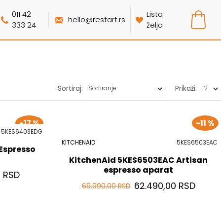
011 42
Lista
hello@restart.rs
333 24
želja
Sortiraj:
Prikaži:
-17 %
-11 %
5KES6403EDG
KITCHENAID
5KES6503EAC
Espresso
KitchenAid 5KES6503EAC Artisan
espresso aparat
0 RSD
62.490,00 RSD
69.990,00 RSD