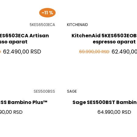
-11 %
5KES6503ECA
KITCHENAID
KES6503ECA Artisan
KitchenAid 5KES6503EOB
sso aparat
espresso aparat
62.490,00 RSD
62.490,0
D
69.990,00 RSD
SES500BSS
SAGE
SS Bambino Plus™
Sage SES500BST Bambin
90,00 RSD
64.990,00 RSD