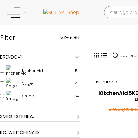
Filter
Poništi
Uporedi
BRENDOVI
5
KitchenAid
KITCHENAID
4
Sage
KitchenAid 5K
24
Smeg
a
59.990,00 RS
SMEG ESTETIKA:
BOJA KITCHENAID: