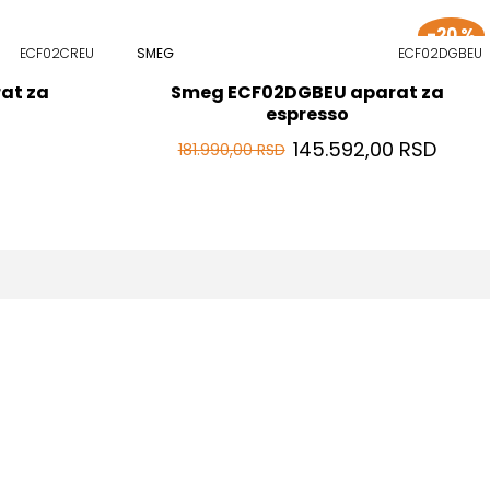
-20 %
ECF02CREU
SMEG
ECF02DGBEU
at za
Smeg ECF02DGBEU aparat za
espresso
145.592,00 RSD
181.990,00 RSD