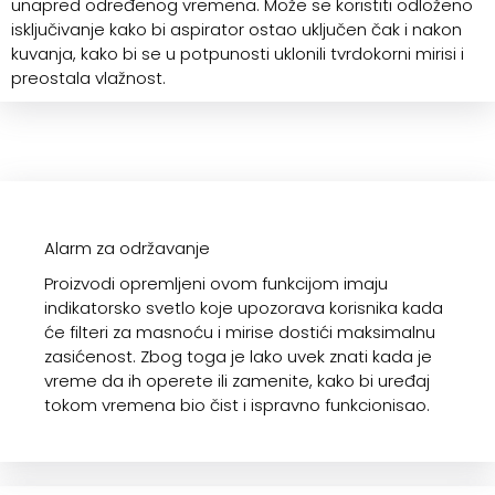
unapred određenog vremena. Može se koristiti odloženo
isključivanje kako bi aspirator ostao uključen čak i nakon
kuvanja, kako bi se u potpunosti uklonili tvrdokorni mirisi i
preostala vlažnost.
Alarm za održavanje
Proizvodi opremljeni ovom funkcijom imaju
indikatorsko svetlo koje upozorava korisnika kada
će filteri za masnoću i mirise dostići maksimalnu
zasićenost. Zbog toga je lako uvek znati kada je
vreme da ih operete ili zamenite, kako bi uređaj
tokom vremena bio čist i ispravno funkcionisao.