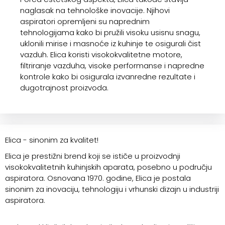
naglasak na tehnološke inovacije. Njihovi
aspiratori opremljeni su naprednim
tehnologijama kako bi pružili visoku usisnu snagu,
uklonili mirise i masnoće iz kuhinje te osigurali čist
vazduh. Elica koristi visokokvalitetne motore,
filtriranje vazduha, visoke performanse i napredne
kontrole kako bi osigurala izvanredne rezultate i
dugotrajnost proizvoda.
Elica - sinonim za kvalitet!
Elica je prestižni brend koji se ističe u proizvodnji
visokokvalitetnih kuhinjskih aparata, posebno u području
aspiratora. Osnovana 1970. godine, Elica je postala
sinonim za inovaciju, tehnologiju i vrhunski dizajn u industriji
aspiratora.