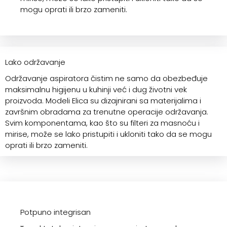
mogu oprati ili brzo zameniti.
Lako održavanje
Održavanje aspiratora čistim ne samo da obezbeđuje
maksimalnu higijenu u kuhinji već i dug životni vek
proizvoda. Modeli Elica su dizajnirani sa materijalima i
završnim obradama za trenutne operacije održavanja.
Svim komponentama, kao što su filteri za masnoću i
mirise, može se lako pristupiti i ukloniti tako da se mogu
oprati ili brzo zameniti.
Potpuno integrisan