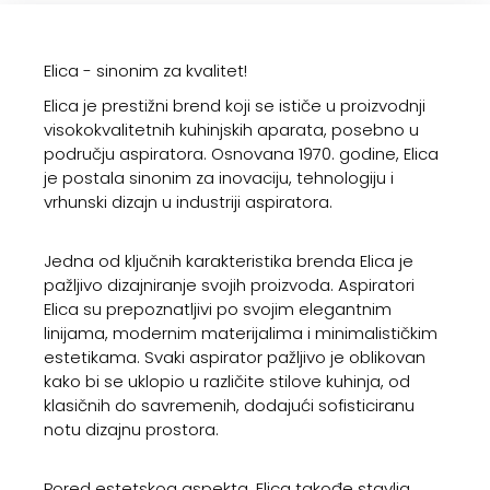
Elica - sinonim za kvalitet!
Elica je prestižni brend koji se ističe u proizvodnji
visokokvalitetnih kuhinjskih aparata, posebno u
području aspiratora. Osnovana 1970. godine, Elica
je postala sinonim za inovaciju, tehnologiju i
vrhunski dizajn u industriji aspiratora.
Jedna od ključnih karakteristika brenda Elica je
pažljivo dizajniranje svojih proizvoda. Aspiratori
Elica su prepoznatljivi po svojim elegantnim
linijama, modernim materijalima i minimalističkim
estetikama. Svaki aspirator pažljivo je oblikovan
kako bi se uklopio u različite stilove kuhinja, od
klasičnih do savremenih, dodajući sofisticiranu
notu dizajnu prostora.
Pored estetskog aspekta, Elica takođe stavlja