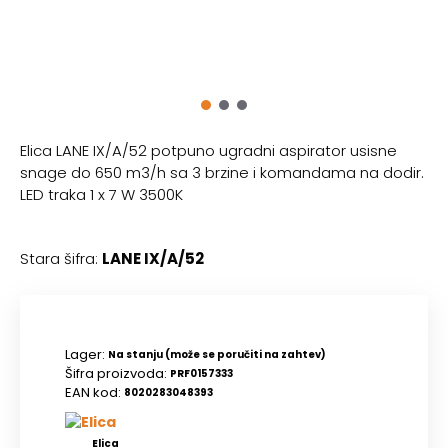
Elica LANE IX/A/52 potpuno ugradni aspirator usisne
snage do 650 m3/h sa 3 brzine i komandama na dodir.
LED traka 1 x 7 W 3500K
Stara šifra:
LANE IX/A/52
Lager:
Na stanju (može se poručiti na zahtev)
Šifra proizvoda:
PRF0157333
EAN kod:
8020283048393
Elica