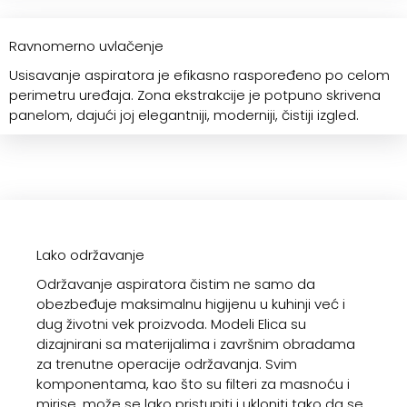
Ravnomerno uvlačenje
Usisavanje aspiratora je efikasno raspoređeno po celom
perimetru uređaja. Zona ekstrakcije je potpuno skrivena
panelom, dajući joj elegantniji, moderniji, čistiji izgled.
Lako održavanje
Održavanje aspiratora čistim ne samo da
obezbeđuje maksimalnu higijenu u kuhinji već i
dug životni vek proizvoda. Modeli Elica su
dizajnirani sa materijalima i završnim obradama
za trenutne operacije održavanja. Svim
komponentama, kao što su filteri za masnoću i
mirise, može se lako pristupiti i ukloniti tako da se