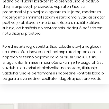
Jedna od ključnih karakteristika brenda Elica je pažljivo
dizajniranje svojih proizvoda. Aspiratori Elica su
prepoznatljivi po svojim elegantnim linijama, modernim
materijalima i minimalističkim estetikama. Svaki aspirator
pažljivo je oblikovan kako bi se uklopio u različite stilove
kuhinja, od klasičnih do savremenih, dodajući sofisticiranu
notu dizajnu prostora.
Pored estetskog aspekta, Elica takođe stavlja naglasak
na tehnološke inovacije. Njihovi aspiratori opremljeni su
naprednim tehnologijama kako bi pružili visoku usisnu
snagu, uklonili mirise i masnoće iz kuhinje te osigurali čist
vazduh. Elica koristi visokokvalitetne motore, filtriranje
vazduha, visoke performanse i napredne kontrole kako bi
osigurala izvanredne rezultate i dugotrajnost proizvoda.