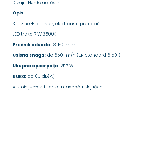
Dizajn: Nerđajući čelik
Opis
3 brzine + booster, elektronski prekidači
LED traka 7 W 3500K
Prečnik odvoda:
Ø 150 mm
3
Usisna snaga:
do 650 m
/h (EN Standard 61591)
Ukupna apsorpcija:
257 W
Buka:
do 65 dB(A)
Aluminijumski filter za masnoću uključen.