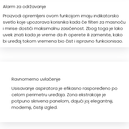
Alarm za održavanje
Proizvodi opremljeni ovom funkcijom imaju indikatorsko
svetlo koje upozorava korisnika kada će filteri za masnoću
i mirise dostići maksimalnu zasićenost. Zbog toga je lako
uvek znati kada je vreme da ih operete ili zamenite, kako
bi uređaj tokom vremena bio čist i ispravno funkcionisao.
Ravnomerno uvlačenje
Usisavanje aspiratora je efikasno raspoređeno po
celom perimetru uređaja. Zona ekstrakcije je
potpuno skrivena panelom, dajući joj elegantniji,
moderniji, čistiji izgled.