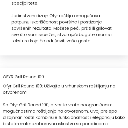
specijalitete.
Jedinstveni dizajn Ofyr roštilja omogućava
potpunu iskorišćenost površine i postizanje
savršenih rezultata. Možete peći, pržiti ili grilovati
sve što vam srce želi, stvarajući bogate arome i
teksture koje će oduševiti vaše goste.
OFYR Grill Round 100
Ofyr Grill Round 100: Uživajte u vrhunskom roštiljanju na
otvorenom!
Sa Ofyr Grill Round 100, otvorite vrata neograničenim
mogućnostima roštiljanja na otvorenom. Ovaj prelepo
dizajniran roštilj kombinuje funkcionalnost i eleganciju kako
biste kreirali nezaboravna iskustva sa porodicom i