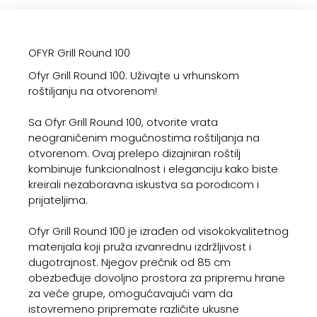
OFYR Grill Round 100
Ofyr Grill Round 100: Uživajte u vrhunskom
roštiljanju na otvorenom!
Sa Ofyr Grill Round 100, otvorite vrata
neograničenim mogućnostima roštiljanja na
otvorenom. Ovaj prelepo dizajniran roštilj
kombinuje funkcionalnost i eleganciju kako biste
kreirali nezaboravna iskustva sa porodicom i
prijateljima.
Ofyr Grill Round 100 je izrađen od visokokvalitetnog
materijala koji pruža izvanrednu izdržljivost i
dugotrajnost. Njegov prečnik od 85 cm
obezbeđuje dovoljno prostora za pripremu hrane
za veće grupe, omogućavajući vam da
istovremeno pripremate različite ukusne