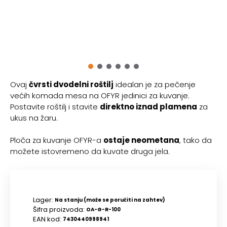
Ovaj
čvrsti dvodelni roštilj
idealan je za pečenje
većih komada mesa na OFYR jedinici za kuvanje.
Postavite roštilj i stavite
direktno iznad plamena
za
ukus na žaru.
Ploča za kuvanje OFYR-a
ostaje neometana
, tako da
možete istovremeno da kuvate druga jela.
Lager:
Na stanju (može se poručiti na zahtev)
Šifra proizvoda:
OA-G-R-100
EAN kod:
7430440998941