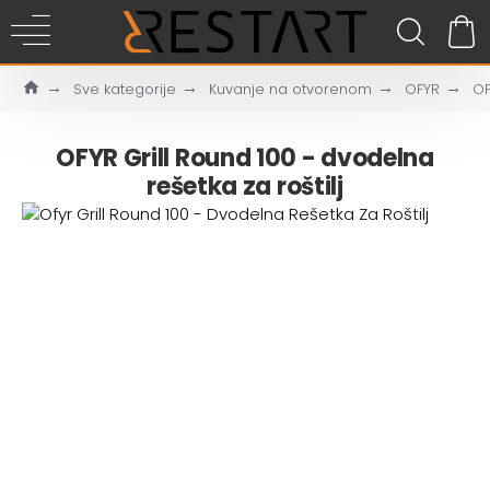
Sve kategorije
Kuvanje na otvorenom
OFYR
OF
OFYR Grill Round 100 - dvodelna
rešetka za roštilj