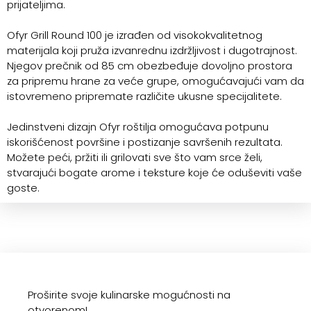
prijateljima.
Ofyr Grill Round 100 je izrađen od visokokvalitetnog
materijala koji pruža izvanrednu izdržljivost i dugotrajnost.
Njegov prečnik od 85 cm obezbeđuje dovoljno prostora
za pripremu hrane za veće grupe, omogućavajući vam da
istovremeno pripremate različite ukusne specijalitete.
Jedinstveni dizajn Ofyr roštilja omogućava potpunu
iskorišćenost površine i postizanje savršenih rezultata.
Možete peći, pržiti ili grilovati sve što vam srce želi,
stvarajući bogate arome i teksture koje će oduševiti vaše
goste.
Proširite svoje kulinarske mogućnosti na
otvorenom!