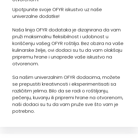
Upotpunite svoje OFYR iskustvo uz naše
univerzalne dodatke!
Naša linija OFYR dodataka je dizajnirana da vam
pruži maksimalnu fleksibilnost i udobnost u
korišćenju vašeg OFYR roštilja. Bez obzira na vaše
kulinarske želje, ovi dodaci su tu da vam olakšaju
pripremu hrane i unaprede vaše iskustvo na
otvorenom.
Sa našim univerzalnim OFYR dodacima, možete
se prepustiti kreativnosti i eksperimentisati sa
različitim jelima. Bilo da se radi o roštiljanju,
pečenju, kuvanju ili pripremi hrane na otvorenom,
naši dodaci su tu da vam pruže sve što vam je
potrebno.