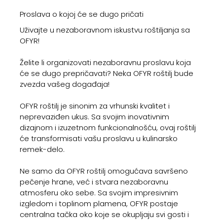
Proslava o kojoj će se dugo pričati
Uživajte u nezaboravnom iskustvu roštiljanja sa
OFYR!
Želite li organizovati nezaboravnu proslavu koja
će se dugo prepričavati? Neka OFYR roštilj bude
zvezda vašeg događaja!
OFYR roštilj je sinonim za vrhunski kvalitet i
neprevaziđen ukus. Sa svojim inovativnim
dizajnom i izuzetnom funkcionalnošću, ovaj roštilj
će transformisati vašu proslavu u kulinarsko
remek-delo.
Ne samo da OFYR roštilj omogućava savršeno
pečenje hrane, već i stvara nezaboravnu
atmosferu oko sebe. Sa svojim impresivnim
izgledom i toplinom plamena, OFYR postaje
centralna tačka oko koje se okupljaju svi gosti i