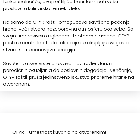
funkcionalnošću, ovaj roštilj će transformisati vašu
proslavu u kulinarsko remek-delo.
Ne samo da OFYR roštilj omogućava savršeno pečenje
hrane, već i stvara nezaboravnu atmosferu oko sebe. Sa
svojim impresivnim izgledom i toplinom plamena, OFYR
postaje centralna tačka oko koje se okupljaju svi gosti i
stvara se neponovljiva energija.
Savršen za sve vrste proslava - od rođendana i
porodičnih okupljanja do poslovnih događaja i venčanja,
OFYR roštilj pruža jedinstveno iskustvo pripreme hrane na
otvorenom.
OFYR - umetnost kuvanja na otvorenom!