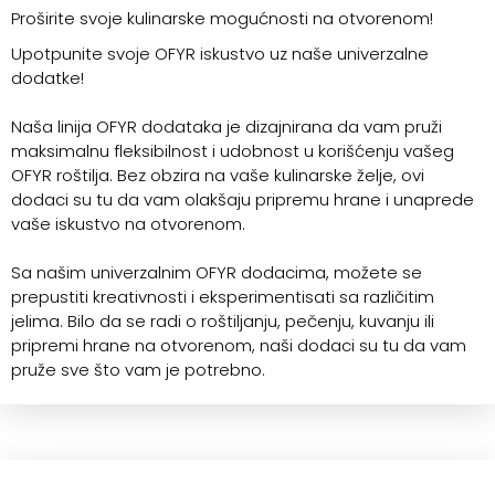
Proširite svoje kulinarske mogućnosti na otvorenom!
Upotpunite svoje OFYR iskustvo uz naše univerzalne
dodatke!
Naša linija OFYR dodataka je dizajnirana da vam pruži
maksimalnu fleksibilnost i udobnost u korišćenju vašeg
OFYR roštilja. Bez obzira na vaše kulinarske želje, ovi
dodaci su tu da vam olakšaju pripremu hrane i unaprede
vaše iskustvo na otvorenom.
Sa našim univerzalnim OFYR dodacima, možete se
prepustiti kreativnosti i eksperimentisati sa različitim
jelima. Bilo da se radi o roštiljanju, pečenju, kuvanju ili
pripremi hrane na otvorenom, naši dodaci su tu da vam
pruže sve što vam je potrebno.