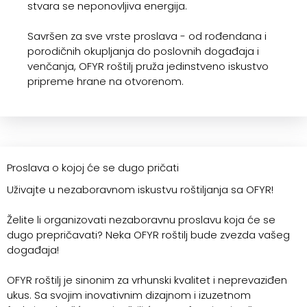
stvara se neponovljiva energija.
Savršen za sve vrste proslava - od rođendana i
porodičnih okupljanja do poslovnih događaja i
venčanja, OFYR roštilj pruža jedinstveno iskustvo
pripreme hrane na otvorenom.
Proslava o kojoj će se dugo pričati
Uživajte u nezaboravnom iskustvu roštiljanja sa OFYR!
Želite li organizovati nezaboravnu proslavu koja će se
dugo prepričavati? Neka OFYR roštilj bude zvezda vašeg
događaja!
OFYR roštilj je sinonim za vrhunski kvalitet i neprevaziđen
ukus. Sa svojim inovativnim dizajnom i izuzetnom