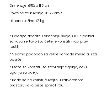
Dimenzije: Ø52 x 11,5 cm
Površina za kuvanje: 1885 cm2
Ukupna težina: 12 kg
* Dodajte dodatnu dimenziju svojoj OFYR jedinici
za kuvanje tako što ćete je koristiti i kao pravi
roštilj.
* Veoma pogodan za velike komade mesa ali i za
povrće.
* Može se koristiti i za stavljanje tiganja, čak i
tiganja za paelju.
* Kada se ne koristi, čuvajte u zatvorenom
prostoru kako biste sprečili rđu.