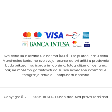
Sve cene su iskazane u dinarima (RSD). PDV je uračunat u cenu.
Maksimalno koristimo sve svoje resurse da svi artikli u prodavnici
budu prikazani sa ispravnim opisima, fotografijama i cenama.
Ipak, ne možemo garantovati da su sve navedene informacije i
fotografije artikala u potpunosti ispravne.
Copyright © 2010-
2026. RESTART Shop doo. Sva prava zadržana.
Softverska izrada: