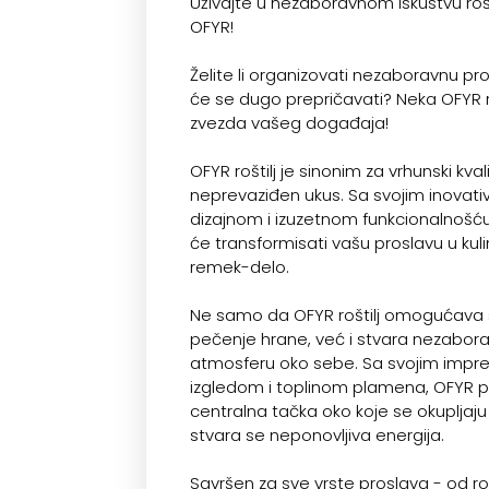
Uživajte u nezaboravnom iskustvu rošt
OFYR!
Želite li organizovati nezaboravnu pr
će se dugo prepričavati? Neka OFYR r
zvezda vašeg događaja!
OFYR roštilj je sinonim za vrhunski kvali
neprevaziđen ukus. Sa svojim inovati
dizajnom i izuzetnom funkcionalnošću, 
će transformisati vašu proslavu u kul
remek-delo.
Ne samo da OFYR roštilj omogućava
pečenje hrane, već i stvara nezabor
atmosferu oko sebe. Sa svojim impr
izgledom i toplinom plamena, OFYR 
centralna tačka oko koje se okupljaju s
stvara se neponovljiva energija.
Savršen za sve vrste proslava - od r