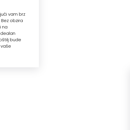
jući vam brz
. Bez obzira
li na
 idealan
štilj bude
i vaše