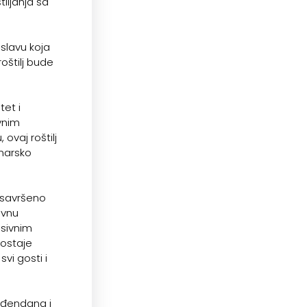
iljanja sa
oslavu koja
oštilj bude
tet i
vnim
ovaj roštilj
inarsko
 savršeno
avnu
esivnim
postaje
vi gosti i
ođendana i