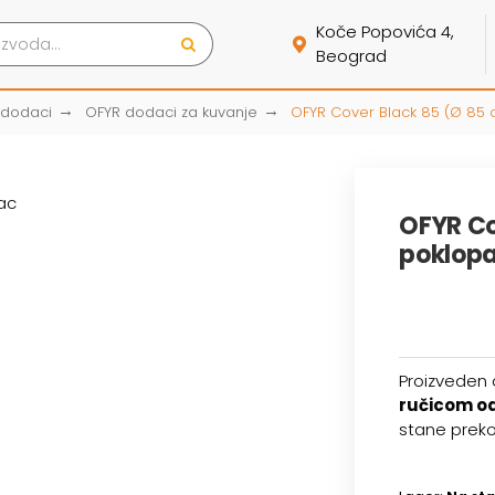
Koče Popovića 4,
Beograd
 dodaci
OFYR dodaci za kuvanje
OFYR Cover Black 85 (Ø 85 c
OFYR Co
poklop
Proizveden
ručicom o
stane preko 