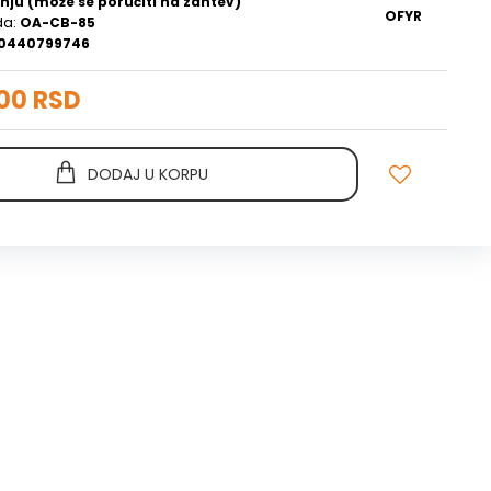
nju (može se poručiti na zahtev)
OFYR
da:
OA-CB-85
0440799746
00 RSD
DODAJ U KORPU