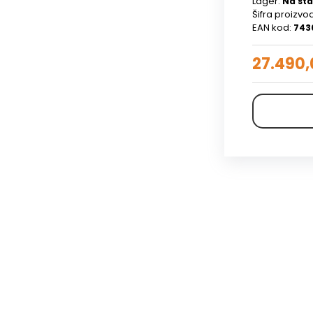
Lager:
Na sta
Šifra proizvo
EAN kod:
743
27.490,