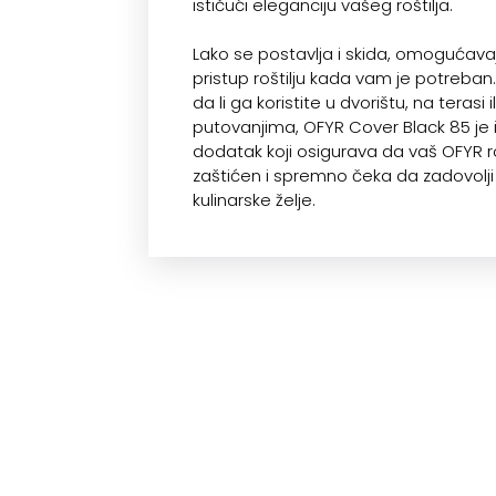
ističući eleganciju vašeg roštilja.
Lako se postavlja i skida, omogućava
pristup roštilju kada vam je potreban
da li ga koristite u dvorištu, na terasi i
putovanjima, OFYR Cover Black 85 je
dodatak koji osigurava da vaš OFYR ro
zaštićen i spremno čeka da zadovolj
kulinarske želje.