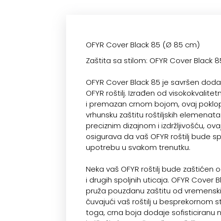
OFYR Cover Black 85 (Ø 85 cm)
Zaštita sa stilom: OFYR Cover Black 8
OFYR Cover Black 85 je savršen doda
OFYR roštilj. Izrađen od visokokvalitet
i premazan crnom bojom, ovaj poklo
vrhunsku zaštitu roštiljskih elemenata
preciznim dizajnom i izdržljivošću, ov
osigurava da vaš OFYR roštilj bude 
upotrebu u svakom trenutku.
Neka vaš OFYR roštilj bude zaštićen o
i drugih spoljnih uticaja. OFYR Cover 
pruža pouzdanu zaštitu od vremenski
čuvajući vaš roštilj u besprekornom s
toga, crna boja dodaje sofisticiranu no