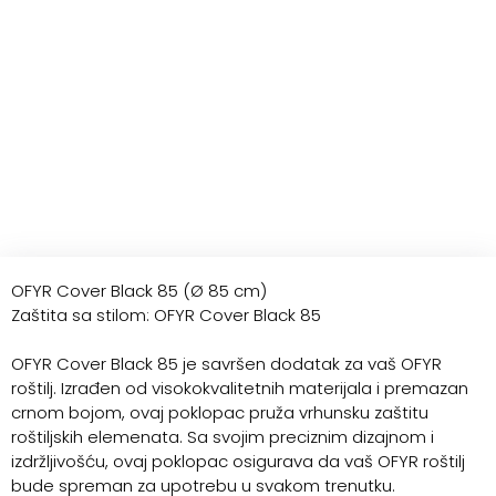
OFYR Cover Black 85 (Ø 85 cm)
Zaštita sa stilom: OFYR Cover Black 85
OFYR Cover Black 85 je savršen dodatak za vaš OFYR
roštilj. Izrađen od visokokvalitetnih materijala i premazan
crnom bojom, ovaj poklopac pruža vrhunsku zaštitu
roštiljskih elemenata. Sa svojim preciznim dizajnom i
izdržljivošću, ovaj poklopac osigurava da vaš OFYR roštilj
bude spreman za upotrebu u svakom trenutku.