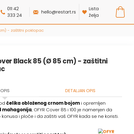
011 42
Lista
hello@restart.rs
333 24
želja
m) - zaštitni poklopac
ver Black 85 (Ø 85 cm) - zaštitni
ac
OPIS
DETALJAN OPIS
 od
čelika obloženog crnom bojom
i opremljen
d mahagonija
, OFYR Cover 85 i 100 je namenjen da
konusa i ploče i da zaštiti vaš OFYR kada se ne koristi.