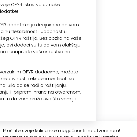
voje OFYR iskustvo uz naše
dodatke!
OFYR dodataka je dizajnirana da vam
lnu fleksibilnost i udobnost u
šeg OFYR roštilja. Bez obzira na vaše
lje, ovi dodaci su tu da vam olakšaju
ne i unaprede vaše iskustvo na
iverzalnim OFYR dodacima, možete
 kreativnosti i eksperimentisati sa
ima. Bilo da se radi o roštiljanju,
anju ili pripremi hrane na otvorenom,
su tu da vam pruže sve što vam je
Proširite svoje kulinarske mogućnosti na otvorenom!