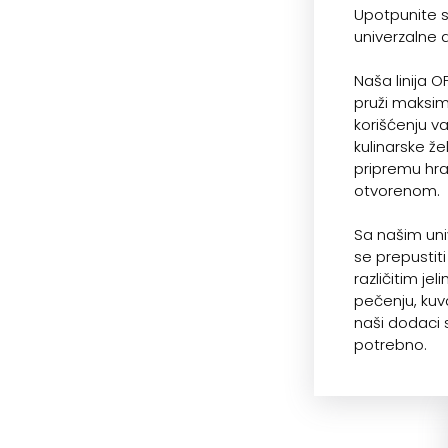
Upotpunite s
univerzalne 
Naša linija 
pruži maksima
korišćenju va
kulinarske že
pripremu hra
otvorenom.
Sa našim un
se prepustiti
različitim jel
pečenju, kuv
naši dodaci 
potrebno.