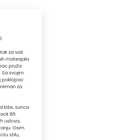
5
tak za vaš
nih materijala
pac pruža
. Sa svojim
aj poklopac
spreman za
d kiše, sunca
Black 85
h uslova,
tanju. Osim
tu stilu,