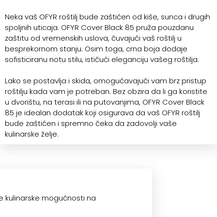
Neka vaš OFYR roštilj bude zaštićen od kiše, sunca i drugih
spoljnih uticaja. OFYR Cover Black 85 pruža pouzdanu
zaštitu od vremenskih uslova, čuvajući vaš roštilj u
besprekornom stanju. Osim toga, crna boja dodaje
sofisticiranu notu stilu, ističući eleganciju vašeg roštilja.
Lako se postavlja i skida, omogućavajući vam brz pristup
roštilju kada vam je potreban. Bez obzira da li ga koristite
u dvorištu, na terasi ili na putovanjima, OFYR Cover Black
85 je idealan dodatak koji osigurava da vaš OFYR roštilj
bude zaštićen i spremno čeka da zadovolji vaše
kulinarske želje.
oje kulinarske mogućnosti na