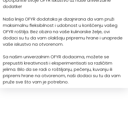
Upotpunite svoje OFYR iskustvo uz naše univerzalne
dodatke!
Naša linija OFYR dodataka je dizajnirana da vam pruži
maksimalnu fleksibilnost i udobnost u korišćenju vašeg
OFYR roštilja. Bez obzira na vaše kulinarske želje, ovi
dodaci su tu da vam olakšaju pripremu hrane i unaprede
vaše iskustvo na otvorenom.
Sa našim univerzalnim OFYR dodacima, možete se
prepustiti kreativnosti i eksperimentisati sa različitim
jelima. Bilo da se radi o roštiljanju, pečenju, kuvanju ili
pripremi hrane na otvorenom, naši dodaci su tu da vam
pruže sve što vam je potrebno.