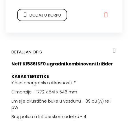
DODAJ U KORPU
DETALJAN OPIS
Neff
KI5861SF0 ugradni kombinovani frižider
KARAKTERISTIKE
Klasa energetske efikasnosti: F
Dimenzije - 1772 x 541 x 548 mm
Emisije akustične buke u vazduhu - 39 dB(A) re 1
pW
Broj polica u frižiderskom odeljku - 4