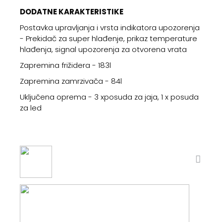
DODATNE KARAKTERISTIKE
Postavka upravljanja i vrsta indikatora upozorenja
- Prekidač za super hlađenje, prikaz temperature
hlađenja, signal upozorenja za otvorena vrata
Zapremina frižidera - 183l
Zapremina zamrzivača - 84l
Uključena oprema - 3 xposuda za jaja, 1 x posuda
za led