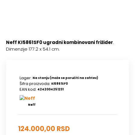
Neff
KI5861SF0 ugradni kombinovani frižider
.
Dimenzije 177.2 x 54.1 cm.
Lager:
Na stanju (može se poručiti na zahtev)
Šifra proizvoda:
KI5861SF0
EAN kod:
4242004251231
Neff
124.000,00 RSD