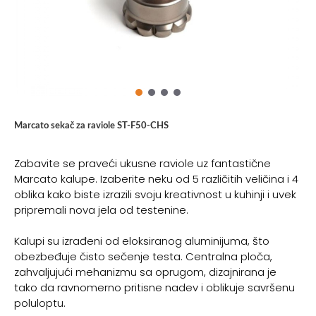
Marcato sekač za raviole ST-F50-CHS
Zabavite se praveći ukusne raviole uz fantastične
Marcato kalupe. Izaberite neku od 5 različitih veličina i 4
oblika kako biste izrazili svoju kreativnost u kuhinji i uvek
pripremali nova jela od testenine.
Kalupi su izrađeni od eloksiranog aluminijuma, što
obezbeđuje čisto sečenje testa. Centralna ploča,
zahvaljujući mehanizmu sa oprugom, dizajnirana je
tako da ravnomerno pritisne nadev i oblikuje savršenu
poluloptu.