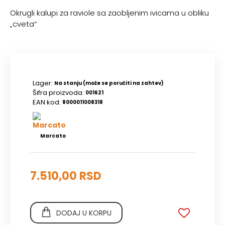
Okrugli kalupi za raviole sa zaobljenim ivicama u obliku
„cveta“
Lager:
Na stanju (može se poručiti na zahtev)
Šifra proizvoda:
001621
EAN kod:
8000011008318
Marcato
7.510,00 RSD
DODAJ U KORPU