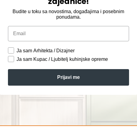
zajednice!
Budite u toku sa novostima, događajima i posebnim
ponudama.
Email
Ja sam Arhitekta / Dizajner
Ja sam Kupac / Ljubitelj kuhinjske opreme
Prijavi me