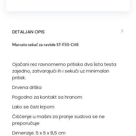
DETALJAN OPIS
Marcato sekač za raviole ST-F50-CHS
Ojačani rez ravnomerno pritiska dva lista testa
zajedno, zatvarajući ih i sekući uz minimalan
pritisk.
Drvena drška
Pogodno za kontakt sa hranom
Lako se čisti krpom
Čišćenje u mašini za pranje sudova se ne
preporučuje
Dimenzije: 5 x 5 x 8,5 cm