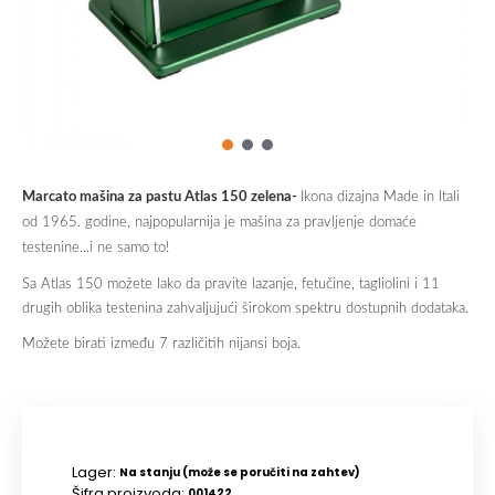
Marcato mašina za pastu Atlas 150 zelena-
Ikona dizajna Made in Itali
od 1965. godine, najpopularnija je mašina za pravljenje domaće
testenine...i ne samo to!
Sa Atlas 150 možete lako da pravite lazanje, fetučine, tagliolini i 11
drugih oblika testenina zahvaljujući širokom spektru dostupnih dodataka.
Možete birati između 7 različitih nijansi boja.
Lager:
Na stanju (može se poručiti na zahtev)
Šifra proizvoda:
001422