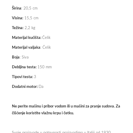
Širina
: 20,5 cm
Visina:
15,5 cm
Težina:
2,2 kg
Materijal kućišta:
Čelik
Materijal valjaka
: Čelik
Boja
: Siva
Debljina testa:
150 mm
Tipovi testa:
3
Dodatni motor:
Da
Ne perite mašinu i pribor vodom ili u mašini za pranje sudova. Za
čišćenje koristite vlažnu krpu i četku.
Svoje proizvode u potpunosti proizvodimo u Italiji od 1930.