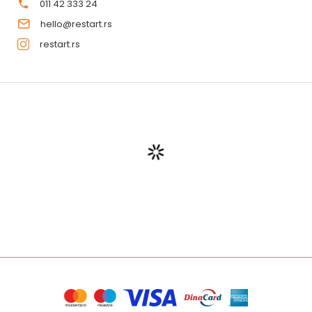
011 42 333 24
hello@restart.rs
restart.rs