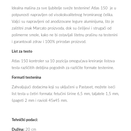
Idealna mašina za sve ljubitelje sveže testenine! Atlas 150 je u
potpunosti napravljen od visokokvalitetnog hromiranog čelika.
Valjci su napravljeni od anodizovane legure aluminijuma, što je
zaštitni znak Marcato proizvoda, dok su češljevi i strugači od
polimerne smole, kako ne bi ostavljali štetnu prašinu na testenini
i garantovali zdrav i 100% prirodan proizvod.
List za testo
Atlas 150 kontroler sa 10 pozicija omogućava kreiranje listova
testa različitih debljina pogodnih za različite formate testenine.
Formati testenina
Zahvaljujući dodacima koji su uključeni u Pastaset, možete iseći
list testa u četiri formata: fetučini širine 6,5 mm, taljatele 1,5 mm,
špageti 2 mm i ravioli 45x45 mm.
Tehnički podaci:
Dužina:
20 cm