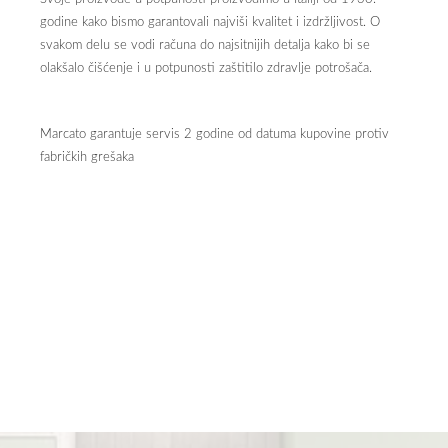
godine kako bismo garantovali najviši kvalitet i izdržljivost. O
svakom delu se vodi računa do najsitnijih detalja kako bi se
olakšalo čišćenje i u potpunosti zaštitilo zdravlje potrošača.
Marcato garantuje servis 2 godine od datuma kupovine protiv
fabričkih grešaka