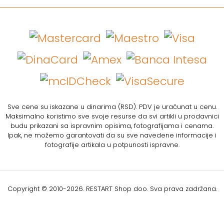
Sve cene su iskazane u dinarima (RSD). PDV je uračunat u cenu.
Maksimalno koristimo sve svoje resurse da svi artikli u prodavnici
budu prikazani sa ispravnim opisima, fotografijama i cenama.
Ipak, ne možemo garantovati da su sve navedene informacije i
fotografije artikala u potpunosti ispravne.
Copyright © 2010-
2026. RESTART Shop doo. Sva prava zadržana.
Softverska izrada: