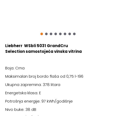
Liebherr WSbli 5031 GrandCru
Selection
samostojeća vinska vitrina
Boja: Crna
Maksimalan broj bordo flaša od 0,75 l-196
Ukupna zapremina: 378 litara
Energetska klasa: E
Potrošnja energije: 97 kWh/godišnje
Nivo buke: 38 dB