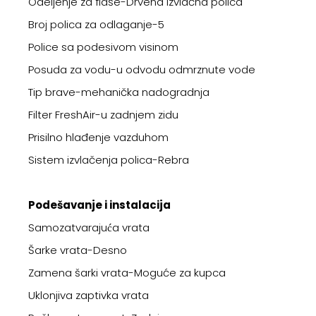
Odeljenje za flaše-Drvena izvlačna polica
Broj polica za odlaganje-5
Police sa podesivom visinom
Posuda za vodu-u odvodu odmrznute vode
Tip brave-mehanička nadogradnja
Filter FreshAir-u zadnjem zidu
Prisilno hlađenje vazduhom
Sistem izvlačenja polica-Rebra
Podešavanje i instalacija
Samozatvarajuća vrata
Šarke vrata-Desno
Zamena šarki vrata-Moguće za kupca
Uklonjiva zaptivka vrata