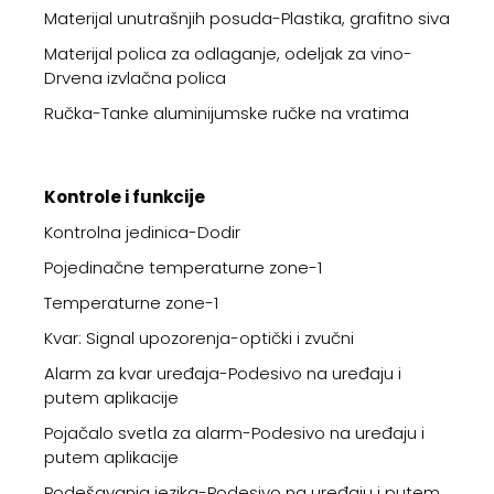
Materijal unutrašnjih posuda-Plastika, grafitno siva
Materijal polica za odlaganje, odeljak za vino-
Drvena izvlačna polica
Ručka-Tanke aluminijumske ručke na vratima
Kontrole i funkcije
Kontrolna jedinica-Dodir
Pojedinačne temperaturne zone-1
Temperaturne zone-1
Kvar: Signal upozorenja-optički i zvučni
Alarm za kvar uređaja-Podesivo na uređaju i
putem aplikacije
Pojačalo svetla za alarm-Podesivo na uređaju i
putem aplikacije
Podešavanja jezika-Podesivo na uređaju i putem