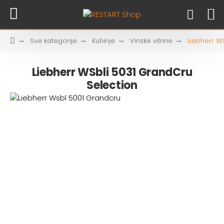
Sve kategorije
Kuhinje
Vinske vitrine
Liebherr W
Liebherr WSbli 5031 GrandCru
Selection