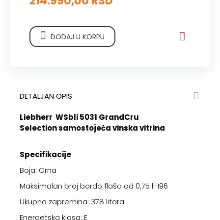
214.990,00 RSD
DODAJ U KORPU
DETALJAN OPIS
Liebherr WSbli 5031 GrandCru
Selection
samostojeća vinska vitrina
Specifikacije
Boja: Crna
Maksimalan broj bordo flaša od 0,75 l-196
Ukupna zapremina: 378 litara
Energetska klasa: E