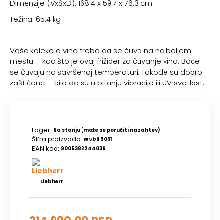
Dimenzije (VxŠxD): 168.4 x 59.7 x 76.3 cm
Težina: 65.4 kg
Vaša kolekcija vina treba da se čuva na najboljem
mestu – kao što je ovaj frižider za čuvanje vina. Boce
se čuvaju na savršenoj temperaturi. Takođe su dobro
zaštićene – bilo da su u pitanju vibracije ili UV svetlost.
Lager:
Na stanju (može se poručiti na zahtev)
Šifra proizvoda:
WSbli 5031
EAN kod:
9005382244036
Liebherr