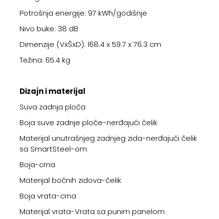
Potrošnja energije: 97 kWh/godišnje
Nivo buke: 38 dB
Dimenzije (VxŠxD): 168.4 x 59.7 x 76.3 cm
Težina: 65.4 kg
Dizajn i materijal
Suva zadnja ploča
Boja suve zadnje ploče-nerđajući čelik
Materijal unutrašnjeg zadnjeg zida-nerđajući čelik
sa SmartSteel-om
Boja-crna
Materijal bočnih zidova-čelik
Boja vrata-crna
Materijal vrata-Vrata sa punim panelom