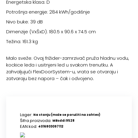
Energetska klasa: D
Potrošnja energije: 284 kWh/godišnje
Nivo buke: 39 dB
Dimenzije (VxŠxD): 180.5 x 90.6 x 74.5 cm
Težina: 161.3 kg
Malo sveže: Ovaj frižider-zamrzivač pruža hladnu vodu,
kockice leda i usitnjeni led u svakom trenutku. A
zahvaljujući FlexDoorSystem-u, vrata se otvaraju i
zatvaraju bez napora – čak i odvojeno.
Lager:
Na stanju (može se poručiti na zahtev)
Šifra proizvoda:
MBsddi 9528
EAN kod:
4016803097112