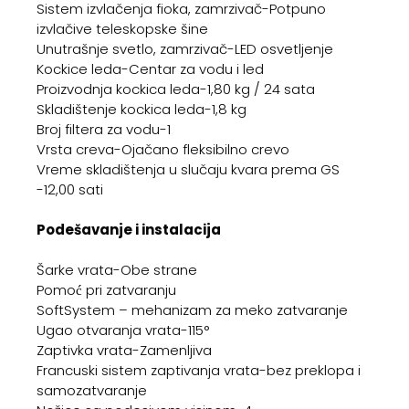
Sistem izvlačenja fioka, zamrzivač-Potpuno
izvlačive teleskopske šine
Unutrašnje svetlo, zamrzivač-LED osvetljenje
Kockice leda-Centar za vodu i led
Proizvodnja kockica leda-1,80 kg / 24 sata
Skladištenje kockica leda-1,8 kg
Broj filtera za vodu-1
Vrsta creva-Ojačano fleksibilno crevo
Vreme skladištenja u slučaju kvara prema GS
-12,00 sati
Podešavanje i instalacija
Šarke vrata-Obe strane
Pomoć pri zatvaranju
SoftSystem – mehanizam za meko zatvaranje
Ugao otvaranja vrata-115°
Zaptivka vrata-Zamenljiva
Francuski sistem zaptivanja vrata-bez preklopa i
samozatvaranje