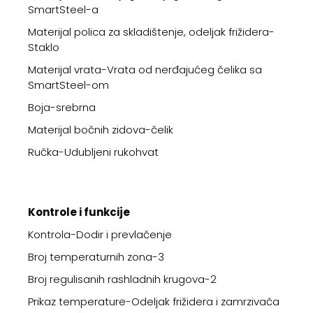
SmartSteel-a
Materijal polica za skladištenje, odeljak frižidera-
Staklo
Materijal vrata-Vrata od nerđajućeg čelika sa
SmartSteel-om
Boja-srebrna
Materijal bočnih zidova-čelik
Ručka-Udubljeni rukohvat
Kontrole i funkcije
Kontrola-Dodir i prevlačenje
Broj temperaturnih zona-3
Broj regulisanih rashladnih krugova-2
Prikaz temperature-Odeljak frižidera i zamrzivača