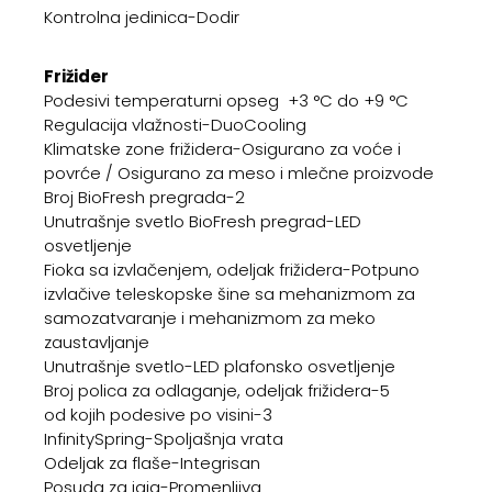
Kontrolna jedinica-Dodir
Frižider
Podesivi temperaturni opseg +3 °C do +9 °C
Regulacija vlažnosti-DuoCooling
Klimatske zone frižidera-Osigurano za voće i
povrće / Osigurano za meso i mlečne proizvode
Broj BioFresh pregrada-2
Unutrašnje svetlo BioFresh pregrad-LED
osvetljenje
Fioka sa izvlačenjem, odeljak frižidera-Potpuno
izvlačive teleskopske šine sa mehanizmom za
samozatvaranje i mehanizmom za meko
zaustavljanje
Unutrašnje svetlo-LED plafonsko osvetljenje
Broj polica za odlaganje, odeljak frižidera-5
od kojih podesive po visini-3
InfinitySpring-Spoljašnja vrata
Odeljak za flaše-Integrisan
Posuda za jaja-Promenljiva