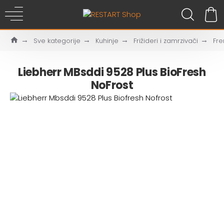
Sve kategorije
Kuhinje
Frižideri i zamrzivači
Fre
Liebherr MBsddi 9528 Plus BioFresh
NoFrost