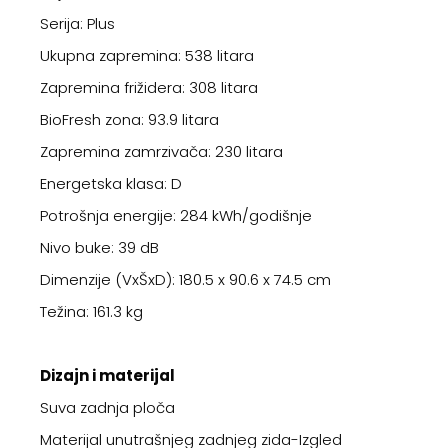
Serija: Plus
Ukupna zapremina: 538 litara
Zapremina frižidera: 308 litara
BioFresh zona: 93.9 litara
Zapremina zamrzivača: 230 litara
Energetska klasa: D
Potrošnja energije: 284 kWh/godišnje
Nivo buke: 39 dB
Dimenzije (VxŠxD): 180.5 x 90.6 x 74.5 cm
Težina: 161.3 kg
Dizajn i materijal
Suva zadnja ploča
Materijal unutrašnjeg zadnjeg zida-Izgled