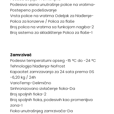
Podesiva visina unutrašnje police na vratima-
Postepeno podešavanje
Vrsta police na vratima Odeljak za hlađenje-
Polica za konzerve / Polica za flaše
Broj polica na vratima sa funkcijom nagiba-2
Broj sistema za skladištenje Polica za flaše-1
Zamrzivač
Podesivi temperaturni opseg -15 °C do -24 °C
Tehnologija hlađenja-NoFrost
Kapacitet zamrzavanja za 24 sata prema GS
-6,20 kg / 24h
VarioTemp-Delimično
Sinhronizovano izvlačenje fioka-Da
Broj spoljnih fioka-2
Broj spoljnih fioka, podesivih kao promenljiva
zona-1
Fioka unutrašnjeg zamrzivača-Da