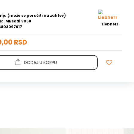
nju (može se poručiti na zahtev)
da:
MBsddi 9058
Liebherr
6803097617
0,00 RSD
DODAJ U KORPU