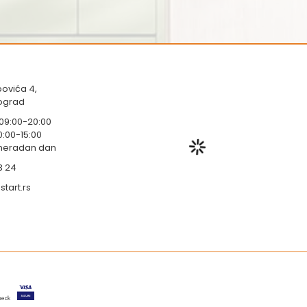
ovića 4,
eograd
 09:00-20:00
0:00-15:00
 neradan dan
3 24
tart.rs