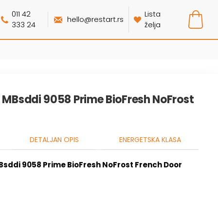
011 42
Lista
hello@restart.rs
333 24
želja
r MBsddi 9058 Prime BioFresh NoFrost
DETALJAN OPIS
ENERGETSKA KLASA
Bsddi 9058 Prime BioFresh NoFrost French Door