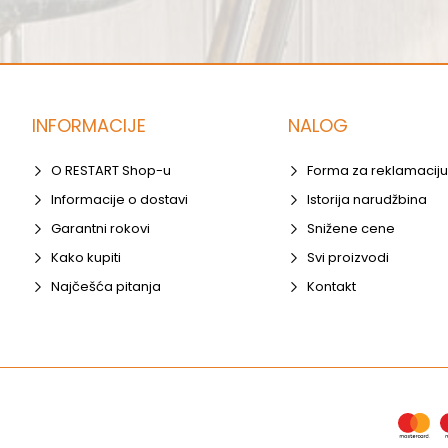
INFORMACIJE
NALOG
O RESTART Shop-u
Forma za reklamaciju
Informacije o dostavi
Istorija narudžbina
Garantni rokovi
Snižene cene
Kako kupiti
Svi proizvodi
Najčešća pitanja
Kontakt