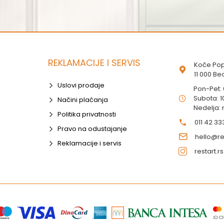
REKLAMACIJE I SERVIS
Koče Pop
11 000 B
Uslovi prodaje
Pon-Pet:
Subota: 1
Načini plaćanja
Nedelja:
Politika privatnosti
011 42 33
Pravo na odustajanje
hello@res
Reklamacije i servis
restart.rs