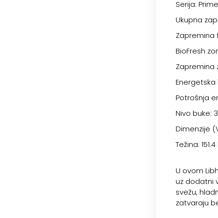
Serija: Prim
Ukupna zapr
Zapremina fr
BioFresh zon
Zapremina z
Energetska 
Potrošnja e
Nivo buke: 
Dimenzije (V
Težina: 151.4
U ovom Lib
uz dodatni 
svežu, hladn
zatvaraju b