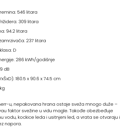
e
emina: 546 litara
ižidera: 309 litara
a: 94.2 litara
amrzivača: 237 litara
klasa: D
nergije: 286 kWh/godišnje
39 dB
xŠxD): 180.5 x 90.6 x 74.5 cm
 kg
herr-u, nepakovana hrana ostaje sveža mnogo duže –
vau faktor svežine u vidu magle. Takođe obezbeđuje
u vodu, kockice leda i usitnjeni led, a vrata se otvaraju i
ez napora.