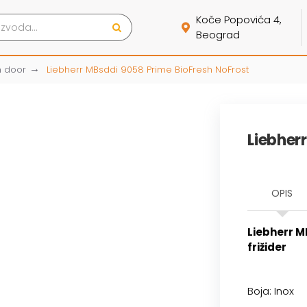
Koče Popovića 4,
Beograd
h door
Liebherr MBsddi 9058 Prime BioFresh NoFrost
Liebher
OPIS
Liebherr M
frižider
Boja: Inox