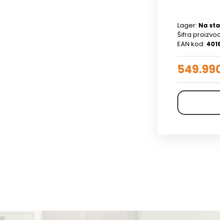
Lager:
Na sta
Šifra proizvo
EAN kod:
401
549.99