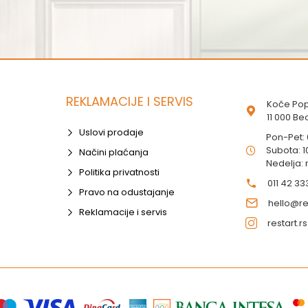
REKLAMACIJE I SERVIS
Koče Pop
11 000 B
Uslovi prodaje
Pon-Pet:
Subota: 1
Načini plaćanja
Nedelja:
Politika privatnosti
011 42 33
Pravo na odustajanje
hello@res
Reklamacije i servis
restart.rs