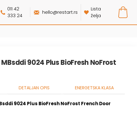
011 42
Lista
hello@restart.rs
333 24
želja
r MBsddi 9024 Plus BioFresh NoFrost
DETALJAN OPIS
ENERGETSKA KLASA
Bsddi 9024 Plus BioFresh NoFrost French Door