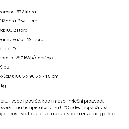
emina: 572 litara
ižidera: 354 litara
a: 100.2 litara
amrzivača: 219 litara
klasa: D
nergije: 287 kWh/godišnje
39 dB
xŠxD): 180.5 x 90.6 x 74.5 cm
6 kg
ru, i voće i povrće, kao i meso i mlečni proizvodi,
sveži – na temperaturi blizu 0 °C i idealnoj vlažnosti.
odnost: vrata se otvaraju i zatvaraju izuzetno glatko i