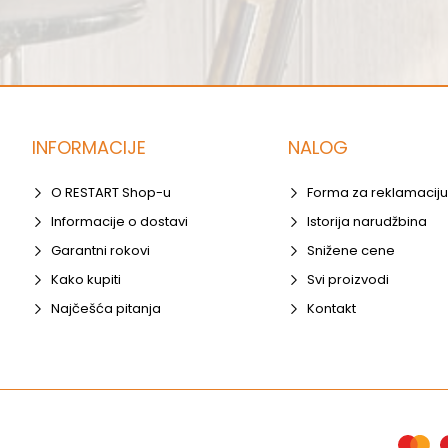
INFORMACIJE
NALOG
O RESTART Shop-u
Forma za reklamaciju
Informacije o dostavi
Istorija narudžbina
Garantni rokovi
Snižene cene
Kako kupiti
Svi proizvodi
Najčešća pitanja
Kontakt