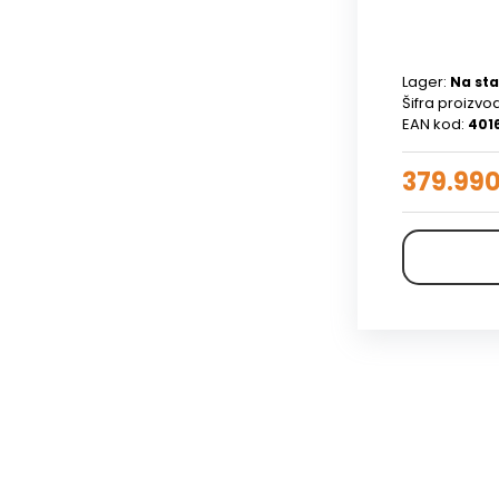
Lager:
Na sta
Šifra proizvo
EAN kod:
401
379.99