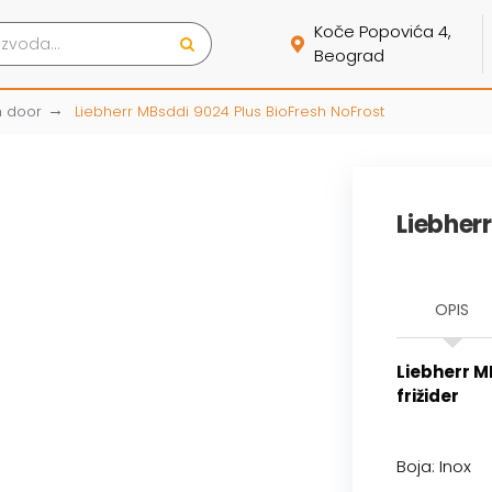
Koče Popovića 4,
Beograd
h door
Liebherr MBsddi 9024 Plus BioFresh NoFrost
Liebher
OPIS
Liebherr M
frižider
Boja: Inox