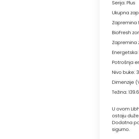
Serija: Plus
Ukupna zapr
Zapremina fr
BioFresh zon
Zapremina z
Energetska 
Potrošnja e
Nivo buke: 
Dimenzije (V
Težina: 139.
U ovom Libhe
ostaju duže 
Dodatna pog
sigurno.