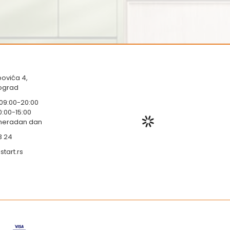
ovića 4,
eograd
 09:00-20:00
0:00-15:00
 neradan dan
3 24
tart.rs