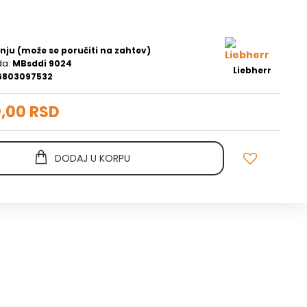
nju (može se poručiti na zahtev)
da:
MBsddi 9024
Liebherr
6803097532
0,00 RSD
DODAJ U KORPU