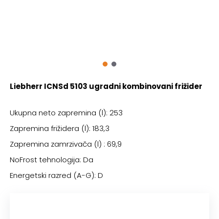
Liebherr ICNSd 5103 ugradni kombinovani frižider
Ukupna neto zapremina (l): 253
Zapremina frižidera (l): 183,3
Zapremina zamrzivača (l) : 69,9
NoFrost tehnologija: Da
Energetski razred (A-G): D