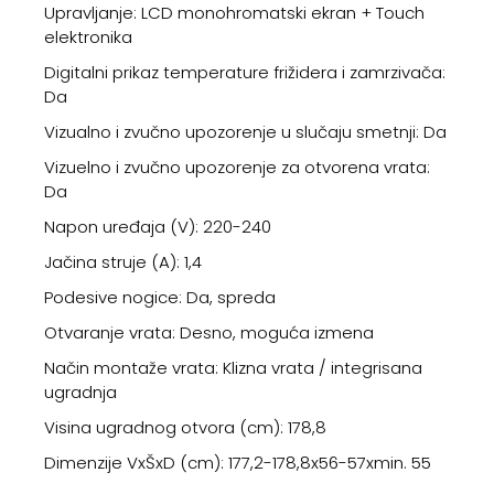
Upravljanje: LCD monohromatski ekran + Touch
elektronika
Digitalni prikaz temperature frižidera i zamrzivača:
Da
Vizualno i zvučno upozorenje u slučaju smetnji: Da
Vizuelno i zvučno upozorenje za otvorena vrata:
Da
Napon uređaja (V): 220-240
Jačina struje (A): 1,4
Podesive nogice: Da, spreda
Otvaranje vrata: Desno, moguća izmena
Način montaže vrata: Klizna vrata / integrisana
ugradnja
Visina ugradnog otvora (cm): 178,8
Dimenzije VxŠxD (cm): 177,2-178,8x56-57xmin. 55