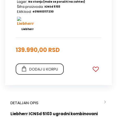
Lager:
Na stanju (može se poručiti na zahtev)
Šifra proizvoda:
ICNSd 5103
EAN kod:
4016803117230
Liebherr
139.990,00 RSD
DODAJ U KORPU
DETALJAN OPIS
Liebherr ICNSd 5103 ugradni kombinovani