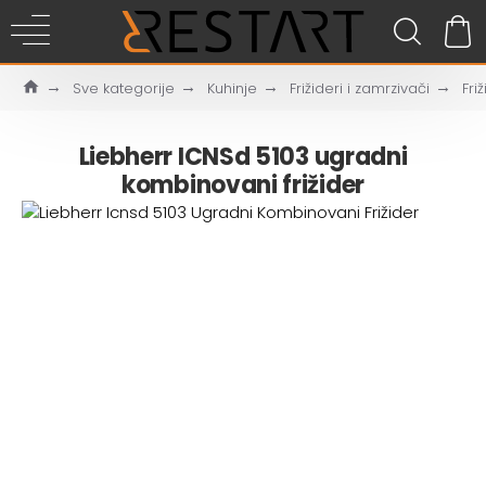
Sve kategorije
Kuhinje
Frižideri i zamrzivači
Friž
Liebherr ICNSd 5103 ugradni
kombinovani frižider