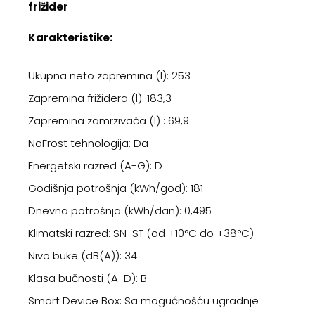
frižider
Karakteristike:
Ukupna neto zapremina (l): 253
Zapremina frižidera (l): 183,3
Zapremina zamrzivača (l) : 69,9
NoFrost tehnologija: Da
Energetski razred (A-G): D
Godišnja potrošnja (kWh/god): 181
Dnevna potrošnja (kWh/dan): 0,495
Klimatski razred: SN-ST (od +10°C do +38°C)
Nivo buke (dB(A)): 34
Klasa bučnosti (A-D): B
Smart Device Box: Sa mogućnošću ugradnje