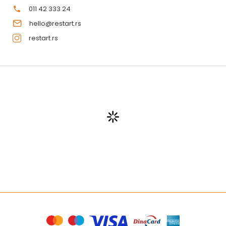
011 42 333 24
hello@restart.rs
restart.rs