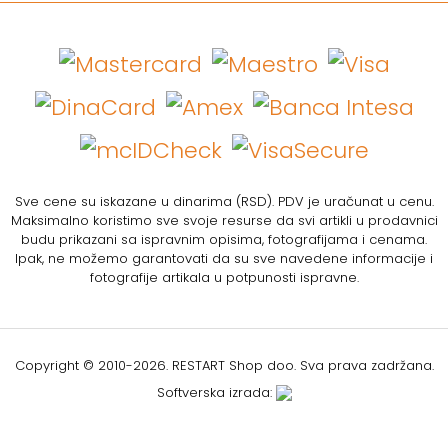
Sve cene su iskazane u dinarima (RSD). PDV je uračunat u cenu.
Maksimalno koristimo sve svoje resurse da svi artikli u prodavnici
budu prikazani sa ispravnim opisima, fotografijama i cenama.
Ipak, ne možemo garantovati da su sve navedene informacije i
fotografije artikala u potpunosti ispravne.
Copyright © 2010-
2026. RESTART Shop doo. Sva prava zadržana.
Softverska izrada: