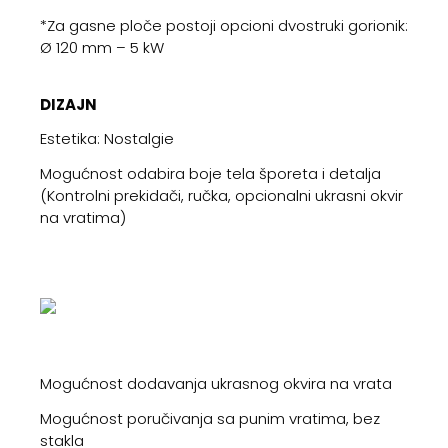
*Za gasne ploče postoji opcioni dvostruki gorionik:
Ø 120 mm – 5 kW
DIZAJN
Estetika: Nostalgie
Mogućnost odabira boje tela šporeta i detalja
(Kontrolni prekidači, ručka, opcionalni ukrasni okvir
na vratima)
Mogućnost dodavanja ukrasnog okvira na vrata
Mogućnost poručivanja sa punim vratima, bez
stakla