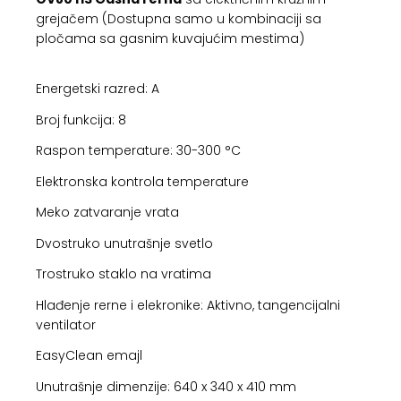
grejačem (Dostupna samo u kombinaciji sa
pločama sa gasnim kuvajućim mestima)
Energetski razred: A
Broj funkcija: 8
Raspon temperature: 30-300 °C
Elektronska kontrola temperature
Meko zatvaranje vrata
Dvostruko unutrašnje svetlo
Trostruko staklo na vratima
Hlađenje rerne i elekronike: Aktivno, tangencijalni
ventilator
EasyClean emajl
Unutrašnje dimenzije: 640 x 340 x 410 mm