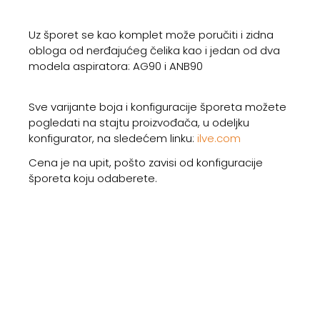
Uz šporet se kao komplet može poručiti i zidna
obloga od nerđajućeg čelika kao i jedan od dva
modela aspiratora: AG90 i ANB90
Sve varijante boja i konfiguracije šporeta možete
pogledati na stajtu proizvođača, u odeljku
konfigurator, na sledećem linku:
ilve.com
Cena je na upit, pošto zavisi od konfiguracije
šporeta koju odaberete.