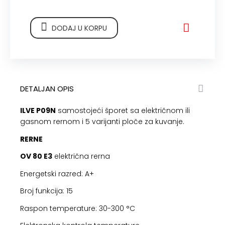
DODAJ U KORPU
DETALJAN OPIS
ILVE P09N
samostojeći šporet sa električnom ili
gasnom rernom i 5 varijanti ploče za kuvanje.
RERNE
OV 80 E3
električna rerna
Energetski razred: A+
Broj funkcija: 15
Raspon temperature: 30-300 °C