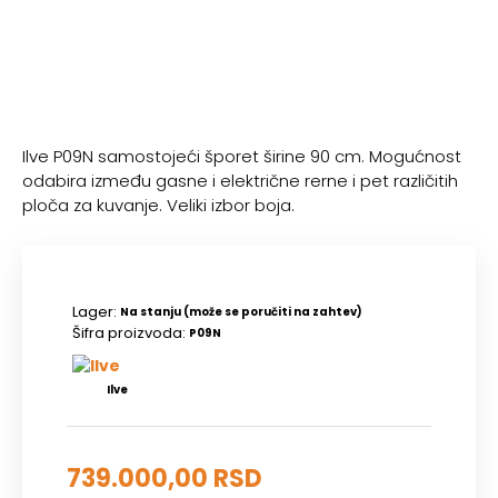
Ilve P09N samostojeći šporet širine 90 cm. Mogućnost
odabira između gasne i električne rerne i pet različitih
ploča za kuvanje. Veliki izbor boja.
Lager:
Na stanju (može se poručiti na zahtev)
Šifra proizvoda:
P09N
Ilve
739.000,00 RSD