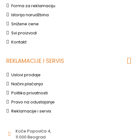
Forma za reklamaciju
Istorija narudžbina
Snižene cene
Svi proizvodi
Kontakt
REKLAMACIJE I SERVIS
Uslovi prodaje
Načini plaćanja
Politika privatnosti
Pravo na odustajanje
Reklamacije i servis
Koče Popovića 4,
11 000 Beograd