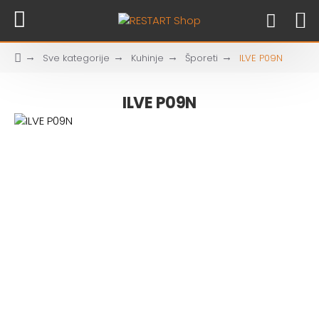
Sve kategorije
Kuhinje
Šporeti
ILVE P09N
ILVE P09N