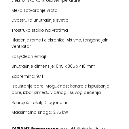
Elektronska kontrola temperature
Meko zatvaranje vrata
Dvostruko unutrašnje svetlo
Trostruko staklo na vratima
Hlađenje rerne i elekronike: Aktivno, tangencijalni
ventilator
EasyClean emajl
Unutrašnje dimenzije: 645 x 365 x 410 mm
Zapremina: 97 l
Ispuštanje pare: Mogućnost kontrole ispuštanja
pare, izbor između vlažnog i suvog pečenja
Rotirajući roštilj: Dijagonalni
Maksimalna snaga: 2.75 kW
OV80 H3 Gasna rerna
sa električnim kružnim