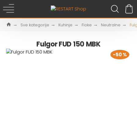
Sve kategorije
Kuhinje
Fioke
Neutralne
Ful
Fulgor FUD 150 MBK
-50 %