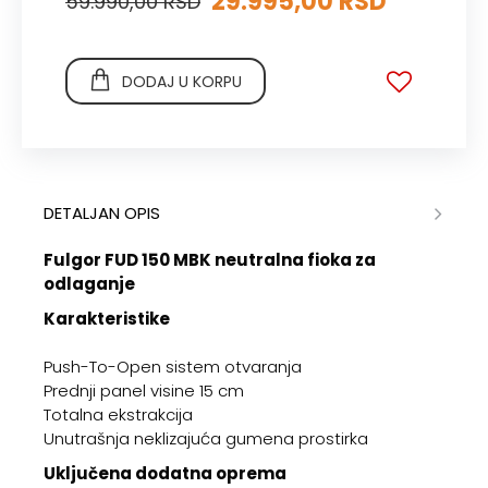
29.995,00 RSD
59.990,00 RSD
DODAJ U KORPU
DETALJAN OPIS
Fulgor FUD 150 MBK neutralna fioka za
odlaganje
Karakteristike
Push-To-Open sistem otvaranja
Prednji panel visine 15 cm
Totalna ekstrakcija
Unutrašnja neklizajuća gumena prostirka
Uključena dodatna oprema