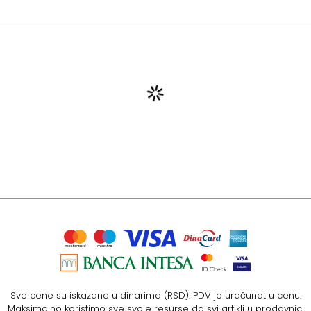
Sve cene su iskazane u dinarima (RSD). PDV je uračunat u cenu.
Maksimalno koristimo sve svoje resurse da svi artikli u prodavnici