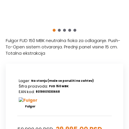
Fulgor FUD 150 MBK neutralna fioka za odlaganje. Push-
To-Open sistem otvaranja. Prednji panel visine 15 cm.
Totalna ekstrakcija
Lager:
Na stanju (može se poručiti na zahtev)
Šifra proizvoda:
FUD 150 MBK
EAN kod:
8019801030668
Fulgor