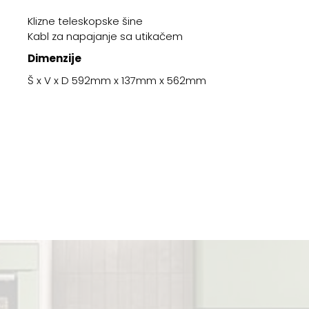
Klizne teleskopske šine
Kabl za napajanje sa utikačem
Dimenzije
Š x V x D 592mm x 137mm x 562mm