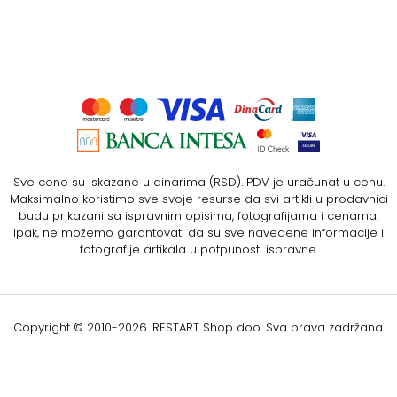
Sve cene su iskazane u dinarima (RSD). PDV je uračunat u cenu.
Maksimalno koristimo sve svoje resurse da svi artikli u prodavnici
budu prikazani sa ispravnim opisima, fotografijama i cenama.
Ipak, ne možemo garantovati da su sve navedene informacije i
fotografije artikala u potpunosti ispravne.
Copyright © 2010-
2026. RESTART Shop doo. Sva prava zadržana.
Softverska izrada: