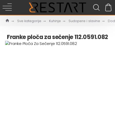
Sve kategorije
Kuhinje
Sudopere i slavine
Doda
Franke ploča za sečenje 112.0591.082