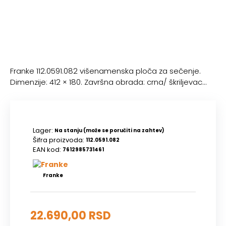
Franke 112.0591.082 višenamenska ploča za sečenje.
Dimenzije: 412 × 180. Završna obrada: crna/ škriljevac...
Lager:
Na stanju (može se poručiti na zahtev)
Šifra proizvoda:
112.0591.082
EAN kod:
7612985731461
Franke
22.690,00 RSD