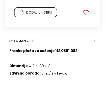
DODAJ U KORPU
DETALJAN OPIS
Franke ploča za sečenje 112.0591.082
Dimenzije:
412 × 180 x 13
Završna obrada:
crna/ škriljevac